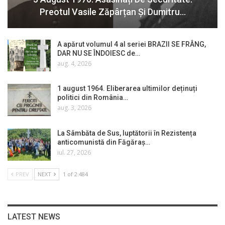
Preotul Vasile Zăpârțan Și Dumitru…
A apărut volumul 4 al seriei BRAZII SE FRÂNG,
DAR NU SE ÎNDOIESC de…
aug. 4, 2026
1 august 1964. Eliberarea ultimilor deținuți
politici din România…
aug. 3, 2026
La Sâmbăta de Sus, luptătorii în Rezistența
anticomunistă din Făgăraș…
iul. 27, 2026
PREV
NEXT
1 of 2.484
LATEST NEWS