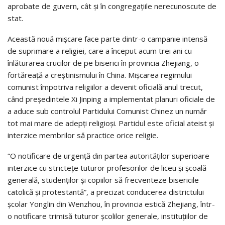
aprobate de guvern, cât şi în congregaţiile nerecunoscute de
stat.
Această nouă mişcare face parte dintr-o campanie intensă
de suprimare a religiei, care a început acum trei ani cu
înlăturarea crucilor de pe biserici în provincia Zhejiang, o
fortăreaţă a creştinismului în China. Mişcarea regimului
comunist împotriva religiilor a devenit oficială anul trecut,
când preşedintele Xi Jinping a implementat planuri oficiale de
a aduce sub controlul Partidului Comunist Chinez un număr
tot mai mare de adepţi religioşi. Partidul este oficial ateist şi
interzice membrilor să practice orice religie.
“O notificare de urgenţă din partea autorităţilor superioare
interzice cu stricteţe tuturor profesorilor de liceu şi şcoală
generală, studenţilor şi copiilor să frecventeze bisericile
catolică şi protestantă”, a precizat conducerea districtului
şcolar Yonglin din Wenzhou, în provincia estică Zhejiang, într-
o notificare trimisă tuturor şcolilor generale, instituţiilor de