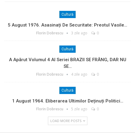
Cultură
5 August 1976. Asasinați De Securitate: Preotul Vasile…
Florin Dobrescu
3 zile ago
0
Cultură
A Apărut Volumul 4 Al Seriei BRAZII SE FRÂNG, DAR NU
SE…
Florin Dobrescu
4 zile ago
0
Cultură
1 August 1964. Eliberarea Ultimilor Deținuți Politici…
Florin Dobrescu
5 zile ago
0
LOAD MORE POSTS