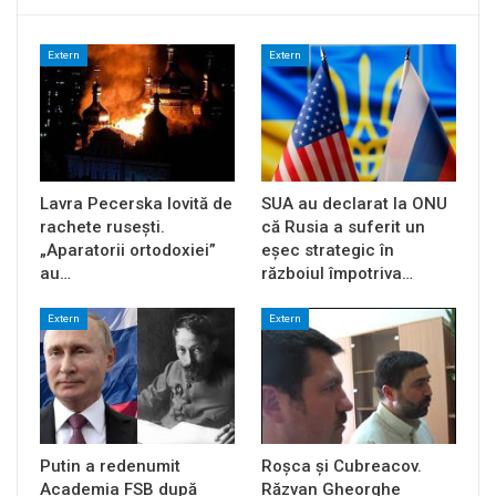
Extern
Extern
Lavra Pecerska lovită de
SUA au declarat la ONU
rachete rusești.
că Rusia a suferit un
„Aparatorii ortodoxiei”
eșec strategic în
au…
războiul împotriva…
Extern
Extern
Putin a redenumit
Roșca și Cubreacov.
Academia FSB după
Răzvan Gheorghe