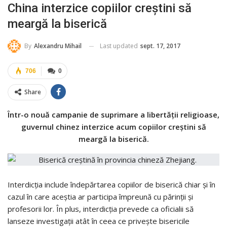
China interzice copiilor creştini să
meargă la biserică
Last updated
sept. 17, 2017
By
Alexandru Mihail
706
0
Share
Într-o nouă campanie de suprimare a libertăţii religioase,
guvernul chinez interzice acum copiilor creştini să
meargă la biserică.
Interdicţia include îndepărtarea copiilor de biserică chiar şi în
cazul în care aceştia ar participa împreună cu părinţii şi
profesorii lor. În plus, interdicţia prevede ca oficialii să
lanseze investigaţii atât în ceea ce priveşte bisericile