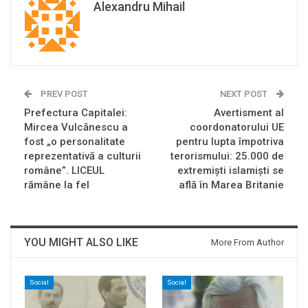
Alexandru Mihail
PREV POST
NEXT POST
Prefectura Capitalei:
Avertisment al
Mircea Vulcănescu a
coordonatorului UE
fost „o personalitate
pentru lupta împotriva
reprezentativă a culturii
terorismului: 25.000 de
române”. LICEUL
extremişti islamişti se
rămâne la fel
află în Marea Britanie
YOU MIGHT ALSO LIKE
More From Author
Social
Social