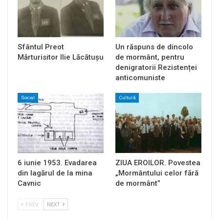
Sfântul Preot
Un răspuns de dincolo
Mărturisitor Ilie Lăcătușu
de mormânt, pentru
denigratorii Rezistenței
anticomuniste
Social
Cultură
6 iunie 1953. Evadarea
ZIUA EROILOR. Povestea
din lagărul de la mina
„Mormântului celor fără
Cavnic
de mormânt”
PREV
NEXT