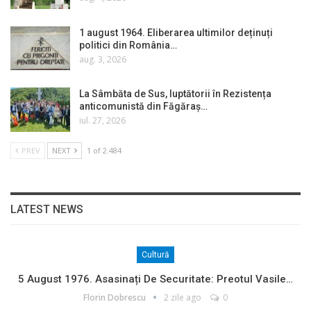
1 august 1964. Eliberarea ultimilor deținuți
politici din România…
aug. 3, 2026
La Sâmbăta de Sus, luptătorii în Rezistența
anticomunistă din Făgăraș…
iul. 27, 2026
PREV
NEXT
1 of 2.484
LATEST NEWS
Cultură
5 August 1976. Asasinați De Securitate: Preotul Vasile…
Florin Dobrescu
2 zile ago
0