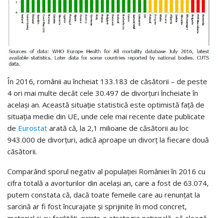
În 2016, românii au încheiat 133.183 de căsătorii – de peste
4 ori mai multe decât cele 30.497 de divorţuri încheiate în
acelaşi an. Această situaţie statistică este optimistă faţă de
situaţia medie din UE, unde cele mai recente date publicate
de
Eurostat
arată că, la 2,1 milioane de căsătorii au loc
943.000 de divorţuri, adică aproape un divorţ la fiecare două
căsătorii.
Comparând sporul negativ al populaţiei României în 2016 cu
cifra totală a avorturilor din acelaşi an, care a fost de 63.074,
putem constata că, dacă toate femeile care au renunţat la
sarcină ar fi fost încurajate şi sprijinite în mod concret,
material şi cu facilităţi, printr-o strategie naţională, să aleagă