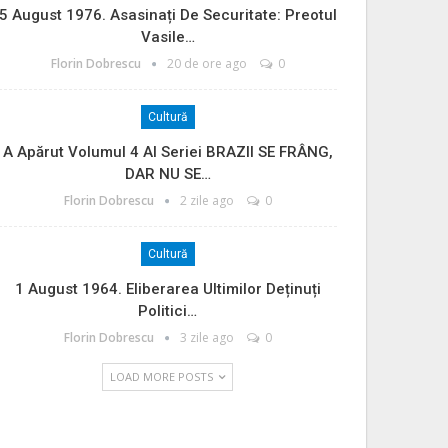
5 August 1976. Asasinați De Securitate: Preotul
Vasile…
Florin Dobrescu
20 de ore ago
0
Cultură
A Apărut Volumul 4 Al Seriei BRAZII SE FRÂNG,
DAR NU SE…
Florin Dobrescu
2 zile ago
0
Cultură
1 August 1964. Eliberarea Ultimilor Deținuți
Politici…
Florin Dobrescu
3 zile ago
0
LOAD MORE POSTS