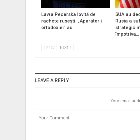
Lavra Pecerska lovită de
SUA au dec
rachete rusești. „Aparatorii
Rusia a su
ortodoxiei” au…
strategic î
împotriva…
PREV
NEXT
LEAVE A REPLY
Your email addr