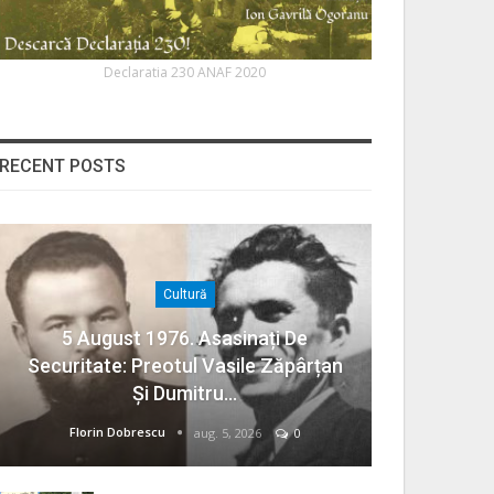
Declaratia 230 ANAF 2020
RECENT POSTS
Cultură
5 August 1976. Asasinați De
Securitate: Preotul Vasile Zăpârțan
Și Dumitru…
Florin Dobrescu
aug. 5, 2026
0