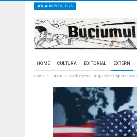
JOI, AUGUST 6, 2026
HOME
CULTURĂ
EDITORIAL
EXTERN
Home
Extern
Washingtonul suspendă temporar acorda