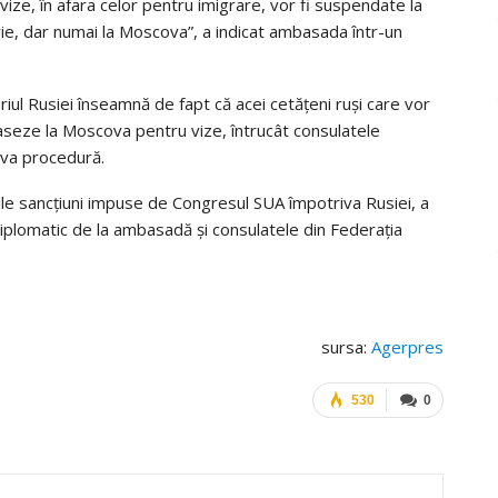
ize, în afara celor pentru imigrare, vor fi suspendate la
ie, dar numai la Moscova”, a indicat ambasada într-un
riul Rusiei înseamnă de fapt că acei cetățeni ruși care vor
aseze la Moscova pentru vize, întrucât consulatele
iva procedură.
oile sancțiuni impuse de Congresul SUA împotriva Rusiei, a
iplomatic de la ambasadă și consulatele din Federația
sursa:
Agerpres
530
0