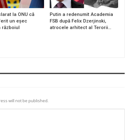
larat la ONU că
Putin a redenumit Academia
ferit un eșec
FSB după Felix Dzerjinski,
n războiul
atrocele arhitect al Terorii…
ess will not be published.