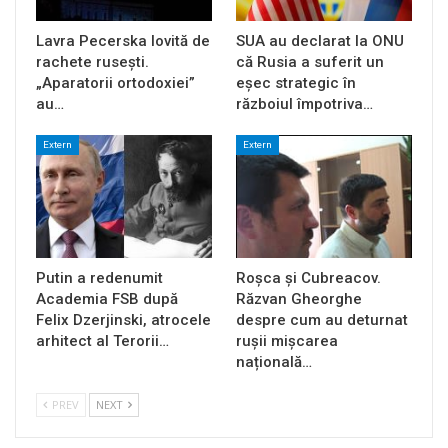
Lavra Pecerska lovită de
SUA au declarat la ONU
rachete rusești.
că Rusia a suferit un
„Aparatorii ortodoxiei”
eșec strategic în
au…
războiul împotriva…
Extern
Extern
Putin a redenumit
Roșca și Cubreacov.
Academia FSB după
Răzvan Gheorghe
Felix Dzerjinski, atrocele
despre cum au deturnat
arhitect al Terorii…
rușii mișcarea
națională…
PREV
NEXT