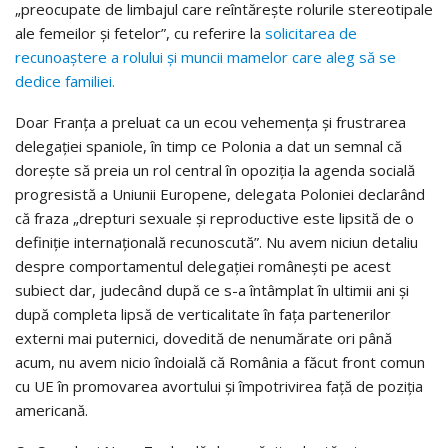
„preocupate de limbajul care reîntărește rolurile stereotipale
ale femeilor și fetelor”, cu referire la
solicitarea de
recunoaștere a rolului și muncii mamelor care aleg să se
dedice familiei.
Doar Franța a preluat ca un ecou vehemența și frustrarea
delegației spaniole, în timp ce Polonia a dat un semnal că
dorește să preia un rol central în opoziția la agenda socială
progresistă a Uniunii Europene, delegata Poloniei declarând
că fraza „drepturi sexuale și reproductive este lipsită de o
definiție internațională recunoscută”. Nu avem niciun detaliu
despre comportamentul delegației românești pe acest
subiect dar, judecând după ce s-a întâmplat în ultimii ani și
după completa lipsă de verticalitate în fața partenerilor
externi mai puternici, dovedită de nenumărate ori până
acum, nu avem nicio îndoială că România a făcut front comun
cu UE în promovarea avortului și împotrivirea față de poziția
americană.