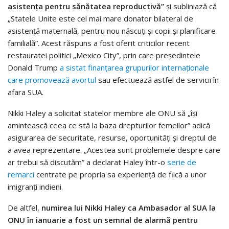
asistența pentru sănătatea reproductivă”
și subliniază că
„Statele Unite este cel mai mare donator bilateral de
asistență maternală, pentru nou născuți și copii și planificare
familială”. Acest răspuns a fost oferit criticilor recent
restauratei politici „Mexico City”, prin care președintele
Donald Trump
a sistat finanțarea grupurilor internaționale
care promovează avortul
sau efectuează astfel de servicii în
afara SUA.
Nikki Haley a solicitat statelor membre ale ONU să „își
amintească ceea ce stă la baza drepturilor femeilor” adică
asigurarea de securitate, resurse, oportunități și dreptul de
a avea reprezentare. „Acestea sunt problemele despre care
ar trebui să discutăm” a declarat Haley într-o
serie de
remarci
centrate pe propria sa experiență de fiică a unor
imigranți indieni.
De altfel,
numirea lui Nikki Haley ca Ambasador al SUA la
ONU în ianuarie a fost un semnal de alarmă pentru