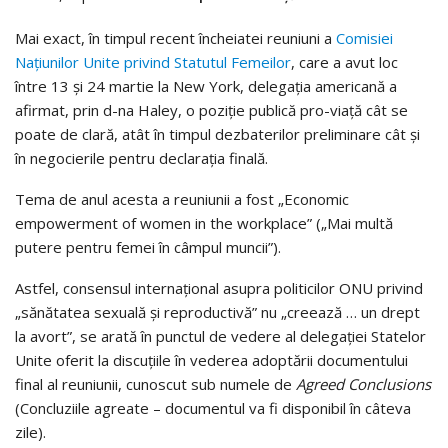
Mai exact, în timpul recent încheiatei reuniuni a
Comisiei
Națiunilor Unite privind Statutul Femeilor
, care a avut loc
între 13 și 24 martie la New York, delegația americană a
afirmat, prin d-na Haley, o poziție publică pro-viață cât se
poate de clară, atât în timpul dezbaterilor preliminare cât și
în negocierile pentru declarația finală.
Tema de anul acesta a reuniunii a fost „Economic
empowerment of women in the workplace” („Mai multă
putere pentru femei în câmpul muncii”).
Astfel, consensul internațional asupra politicilor ONU privind
„sănătatea sexuală și reproductivă” nu „creează … un drept
la avort”, se arată în punctul de vedere al delegației Statelor
Unite oferit la discuțiile în vederea adoptării documentului
final al reuniunii, cunoscut sub numele de
Agreed Conclusions
(Concluziile agreate – documentul va fi disponibil în câteva
zile).