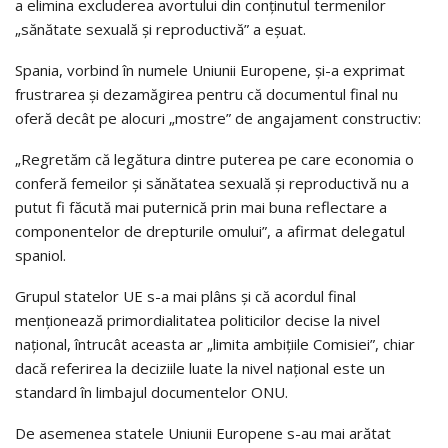
a elimina excluderea avortului din conținutul termenilor
„sănătate sexuală și reproductivă” a eșuat.
Spania, vorbind în numele Uniunii Europene, și-a exprimat
frustrarea și dezamăgirea pentru că documentul final nu
oferă decât pe alocuri „mostre” de angajament constructiv:
„Regretăm că legătura dintre puterea pe care economia o
conferă femeilor și sănătatea sexuală și reproductivă nu a
putut fi făcută mai puternică prin mai buna reflectare a
componentelor de drepturile omului”, a afirmat delegatul
spaniol.
Grupul statelor UE s-a mai plâns și că acordul final
menționează primordialitatea politicilor decise la nivel
național, întrucât aceasta ar „limita ambițiile Comisiei”, chiar
dacă referirea la deciziile luate la nivel național este un
standard în limbajul documentelor ONU.
De asemenea statele Uniunii Europene s-au mai arătat