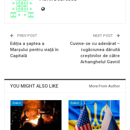
PREV POST
NEXT POST
Ediția a șaptea a
Cuvine-se cu adevărat –
Marșului pentru viață în
rugăciunea dăruită
Capitală
creștinilor de către
Arhanghelul Gavriil
YOU MIGHT ALSO LIKE
More From Author
Extern
Extern