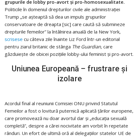
grupurile de lobby pro-avort și pro-homosexualitate.
Politicile în domeniul drepturilor civile ale administrației
Trump „se așteaptă să dea un impuls grupurilor
conservatoare de dreapta [sic] care caută să submineze
drepturile femeilor” la întâlnirea anuală de la New York,
scrisese
cu câteva zile înainte Liz Ford într-un editorial
pentru ziarul britanic de stânga
The Guardian,
care
găzduiește de obicei pozițiile lobby-ului feminist și pro-avort.
Uniunea Europeană – frustrare și
izolare
Acordul final al reuniunii Comisiei ONU privind Statutul
Femeilor a fost o lovitură puternică aplicată țărilor europene,
care promovează nu doar avortul dar și „educația sexuală
completă”, despre a cărei nocivitate am vorbit în repetate
rânduri. Un efort de ultimă oră al delegațiilor statelor UE de