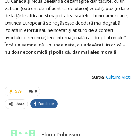
Cu Canada și Noua Zeelandă dezamăgite dar tăcute, cu un
Vatican (extrem de influent ca de obicei) vocal și poziții clare
de la țările africane și majoritatea statelor latino-americane,
Uniunea Europeană se regăsește deodată mai degrabă
izolată în efortul său neîncetat și absurd de a conferi
avortului o recunoaștere internațională ca „drept al omului”.
Încă un semnal că Uniunea este, cu adevărat, în criză –
nu doar economică și politică, dar mai ales morală.
Sursa
:
Cultura Vieții
539
0
Share
Facebook
Florin Dobrescu