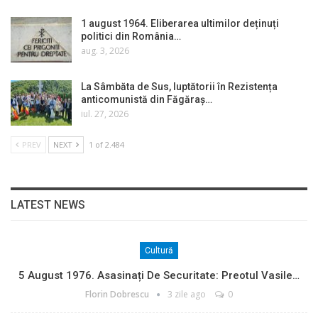
1 august 1964. Eliberarea ultimilor deținuți
politici din România…
aug. 3, 2026
La Sâmbăta de Sus, luptătorii în Rezistența
anticomunistă din Făgăraș…
iul. 27, 2026
PREV
NEXT
1 of 2.484
LATEST NEWS
Cultură
5 August 1976. Asasinați De Securitate: Preotul Vasile…
Florin Dobrescu
3 zile ago
0