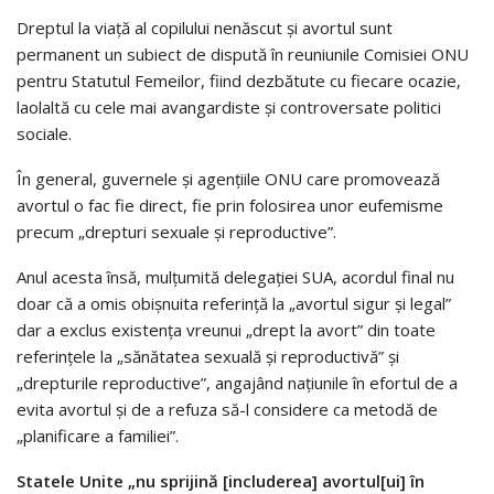
Dreptul la viață al copilului nenăscut și avortul sunt
permanent un subiect de dispută în reuniunile Comisiei ONU
pentru Statutul Femeilor, fiind dezbătute cu fiecare ocazie,
laolaltă cu cele mai avangardiste și controversate politici
sociale.
În general, guvernele și agențiile ONU care promovează
avortul o fac fie direct, fie prin folosirea unor eufemisme
precum „drepturi sexuale și reproductive”.
Anul acesta însă, mulțumită delegației SUA, acordul final nu
doar că a omis obișnuita referință la „avortul sigur și legal”
dar a exclus existența vreunui „drept la avort” din toate
referințele la „sănătatea sexuală și reproductivă” și
„drepturile reproductive”, angajând națiunile în efortul de a
evita avortul și de a refuza să-l considere ca metodă de
„planificare a familiei”.
Statele Unite „nu sprijină [includerea] avortul[ui] în