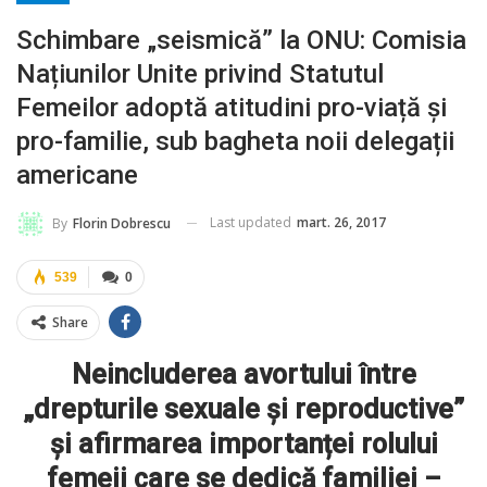
Schimbare „seismică” la ONU: Comisia
Națiunilor Unite privind Statutul
Femeilor adoptă atitudini pro-viață și
pro-familie, sub bagheta noii delegații
americane
Last updated
mart. 26, 2017
By
Florin Dobrescu
539
0
Share
Neincluderea avortului între
„drepturile sexuale și reproductive”
și afirmarea importanței rolului
femeii care se dedică familiei –