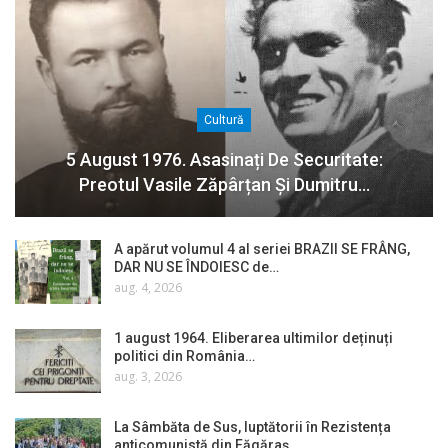
Cultură
5 August 1976. Asasinați De Securitate:
Preotul Vasile Zăpârțan Și Dumitru…
A apărut volumul 4 al seriei BRAZII SE FRÂNG,
DAR NU SE ÎNDOIESC de…
aug. 4, 2026
1 august 1964. Eliberarea ultimilor deținuți
politici din România…
aug. 3, 2026
La Sâmbăta de Sus, luptătorii în Rezistența
anticomunistă din Făgăraș…