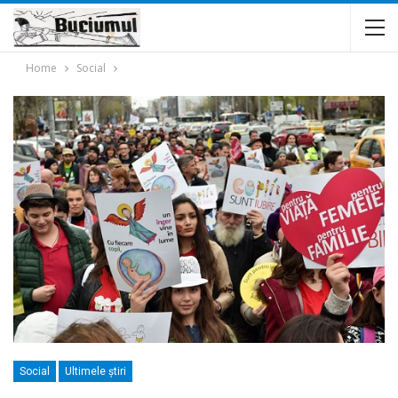
Home
Social
Social
Ultimele ştiri