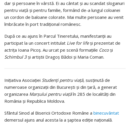
dar și persoane în vârstă. Ei au cântat și au scandat sloganuri
pentru viață și pentru familie, formând de-a lungul coloanei
un cordon de baloane colorate. Mai multe persoane au venit
îmbrăcate în port tradițional românesc.
După ce au ajuns în Parcul Tineretului, manifestanții au
participat la un concert intitulat
Live for life
și prezentat de
actrița Ioana Picoș. Au urcat pe scenă formațiile
Coco
și
Schimbul 3
și artiștii Dragoș Bădoi și Maria Coman.
Inițiativa Asociației
Studenți pentru viață,
susținută de
numeroase organizații din București și din țară, a generat
organizarea
Marșului pentru viață
în 285 de localități din
România și Republica Moldova.
Sfântul Sinod al Bisericii Ortodoxe Române a
binecuvântat
demersul ajuns anul acesta la a șaptea ediție națională.