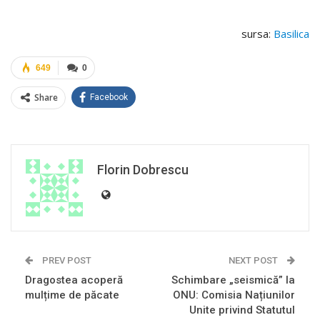
sursa:
Basilica
649
0
Share
Facebook
Florin Dobrescu
PREV POST
NEXT POST
Dragostea acoperă
Schimbare „seismică” la
mulțime de păcate
ONU: Comisia Națiunilor
Unite privind Statutul