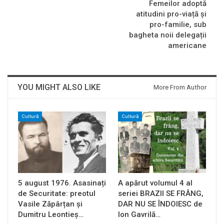
Femeilor adoptă
atitudini pro-viață și
pro-familie, sub
bagheta noii delegații
americane
YOU MIGHT ALSO LIKE
More From Author
Cultură
Cultură
5 august 1976. Asasinați
A apărut volumul 4 al
de Securitate: preotul
seriei BRAZII SE FRÂNG,
Vasile Zăpârțan și
DAR NU SE ÎNDOIESC de
Dumitru Leontieș…
Ion Gavrilă…