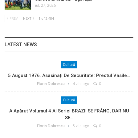
iul. 27, 2026
PREV
NEXT
1 of 2.484
LATEST NEWS
Cultură
5 August 1976. Asasinați De Securitate: Preotul Vasile…
Florin Dobrescu
4 zile ago
0
Cultură
A Apărut Volumul 4 Al Seriei BRAZII SE FRÂNG, DAR NU
SE…
Florin Dobrescu
5 zile ago
0