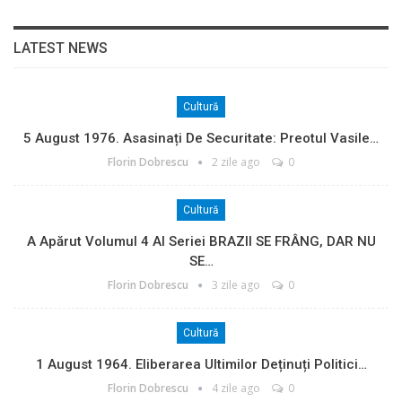
LATEST NEWS
Cultură
5 August 1976. Asasinați De Securitate: Preotul Vasile…
Florin Dobrescu
2 zile ago
0
Cultură
A Apărut Volumul 4 Al Seriei BRAZII SE FRÂNG, DAR NU
SE…
Florin Dobrescu
3 zile ago
0
Cultură
1 August 1964. Eliberarea Ultimilor Deținuți Politici…
Florin Dobrescu
4 zile ago
0