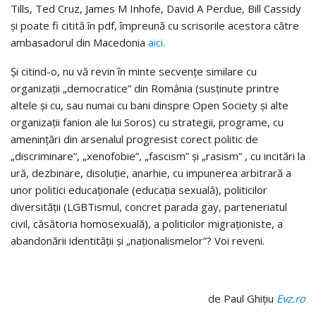
Tills, Ted Cruz, James M Inhofe, David A Perdue, Bill Cassidy
şi poate fi citită în pdf, împreună cu scrisorile acestora către
ambasadorul din Macedonia
aici.
Şi citind-o, nu vă revin în minte secvenţe similare cu
organizaţii „democratice” din România (susţinute printre
altele şi cu, sau numai cu bani dinspre Open Society şi alte
organizaţii fanion ale lui Soros) cu strategii, programe, cu
ameninţări din arsenalul progresist corect politic de
„discriminare”, „xenofobie”, „fascism” şi „rasism” , cu incitări la
ură, dezbinare, disoluţie, anarhie, cu impunerea arbitrară a
unor politici educaţionale (educaţia sexuală), politicilor
diversităţii (LGBTismul, concret parada gay, parteneriatul
civil, căsătoria homosexuală), a politicilor migraţioniste, a
abandonării identităţii şi „naţionalismelor”? Voi reveni.
de Paul Ghiţiu
Evz.ro