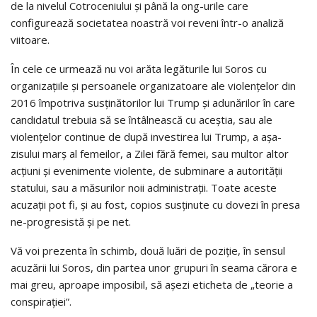
de la nivelul Cotroceniului şi până la ong-urile care
configurează societatea noastră voi reveni într-o analiză
viitoare.
În cele ce urmează nu voi arăta legăturile lui Soros cu
organizaţiile şi persoanele organizatoare ale violenţelor din
2016 împotriva susţinătorilor lui Trump şi adunărilor în care
candidatul trebuia să se întâlnească cu aceştia, sau ale
violenţelor continue de după investirea lui Trump, a aşa-
zisului marş al femeilor, a Zilei fără femei, sau multor altor
acţiuni şi evenimente violente, de subminare a autorităţii
statului, sau a măsurilor noii administraţii. Toate aceste
acuzaţii pot fi, şi au fost, copios susţinute cu dovezi în presa
ne-progresistă şi pe net.
Vă voi prezenta în schimb, două luări de poziţie, în sensul
acuzării lui Soros, din partea unor grupuri în seama cărora e
mai greu, aproape imposibil, să aşezi eticheta de „teorie a
conspiraţiei”.