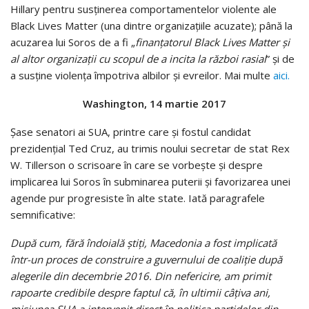
Hillary pentru susţinerea comportamentelor violente ale
Black Lives Matter (una dintre organizaţiile acuzate); până la
acuzarea lui Soros de a fi „
finanţatorul Black Lives Matter şi
al altor organizaţii cu scopul de a incita la război rasial
” şi de
a susţine violenţa împotriva albilor şi evreilor. Mai multe
aici.
Washington, 14 martie 2017
Şase senatori ai SUA, printre care şi fostul candidat
prezidenţial Ted Cruz, au trimis noului secretar de stat Rex
W. Tillerson o scrisoare în care se vorbeşte şi despre
implicarea lui Soros în subminarea puterii şi favorizarea unei
agende pur progresiste în alte state. Iată paragrafele
semnificative:
După cum, fără îndoială ştiţi, Macedonia a fost implicată
într-un proces de construire a guvernului de coaliţie după
alegerile din decembrie 2016. Din nefericire, am primit
rapoarte credibile despre faptul că, în ultimii câţiva ani,