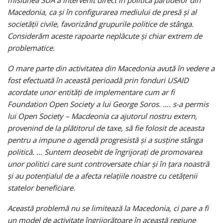
misiunea SUA a intervenit direct în politica partidelor din
Macedonia, ca şi în configurarea mediului de presă şi al
societăţii civile, favorizând grupurile politice de stânga.
Considerăm aceste rapoarte neplăcute şi chiar extrem de
problematice.
O mare parte din activitatea din Macedonia avută în vedere a
fost efectuată în această perioadă prin fonduri USAID
acordate unor entităţi de implementare cum ar fi
Foundation Open Society a lui George Soros. …. s-a permis
lui Open Society – Macdeonia ca ajutorul nostru extern,
provenind de la plătitorul de taxe, să fie folosit de aceasta
pentru a impune o agendă progresistă şi a susţine stânga
politică. … Suntem deosebit de îngrijoraţi de promovarea
unor politici care sunt controversate chiar şi în ţara noastră
şi au potenţialul de a afecta relaţiile noastre cu cetăţenii
statelor beneficiare.
Această problemă nu se limitează la Macedonia, ci pare a fi
un model de activitate îngrijorătoare în această regiune