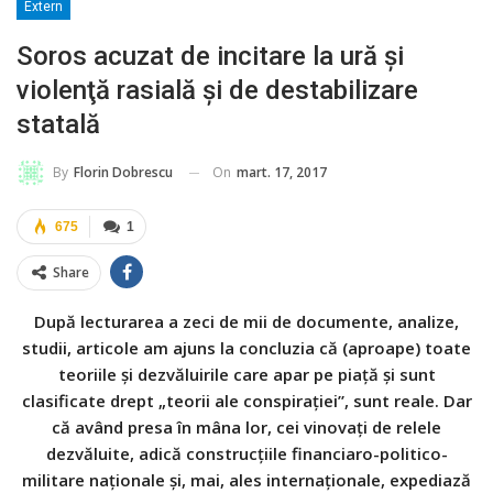
Extern
Soros acuzat de incitare la ură şi
violenţă rasială şi de destabilizare
statală
On
mart. 17, 2017
By
Florin Dobrescu
675
1
Share
După lecturarea a zeci de mii de documente, analize,
studii, articole am ajuns la concluzia că (aproape) toate
teoriile şi dezvăluirile care apar pe piaţă şi sunt
clasificate drept „teorii ale conspiraţiei”, sunt reale. Dar
că având presa în mâna lor, cei vinovaţi de relele
dezvăluite, adică construcţiile financiaro-politico-
militare naţionale şi, mai, ales internaţionale, expediază