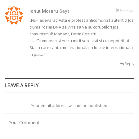
9 ani ago
Ionut Moraru
Says
„Nu-i adevarat! Asta e protest anticomunist autentic! Jos
ciuma rosie! DNA sa vina sa va ia, coruptilor! Jos
comunismul! Mananc, Dorm Rezis”t!
……Glumeasm si eu cu micii sorosisti si cu nepoteii lui
Stalin care canta multinationala in loc de internationala,
in piata!!
Reply
LEAVE A REPLY
Your email address will not be published.