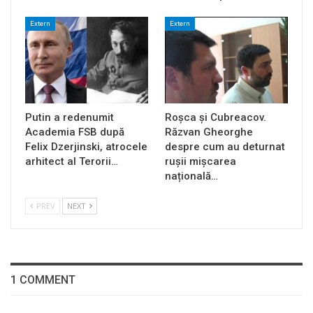
Extern
Extern
Putin a redenumit
Roșca și Cubreacov.
Academia FSB după
Răzvan Gheorghe
Felix Dzerjinski, atrocele
despre cum au deturnat
arhitect al Terorii…
rușii mișcarea
națională…
PREV
NEXT
1 COMMENT