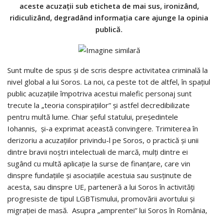
aceste acuzaţii sub eticheta de mai sus, ironizând,
ridiculizând, degradând informaţia care ajunge la opinia
publică.
Sunt multe de spus şi de scris despre activitatea criminală la
nivel global a lui Soros. La noi, ca peste tot de altfel, în spaţiul
public acuzaţiile împotriva acestui malefic personaj sunt
trecute la „teoria conspiraţiilor” şi astfel decredibilizate
pentru multă lume. Chiar şeful statului, preşedintele
Iohannis, şi-a exprimat această convingere. Trimiterea în
derizoriu a acuzaţiilor privindu-l pe Soros, o practică şi unii
dintre bravii noştri intelectuali de marcă, mulţi dintre ei
sugând cu multă aplicaţie la surse de finanţare, care vin
dinspre fundaţiile şi asociaţiile acestuia sau susţinute de
acesta, sau dinspre UE, parteneră a lui Soros în activităţi
progresiste de tipul LGBTismului, promovării avortului şi
migraţiei de masă. Asupra „amprentei” lui Soros în România,