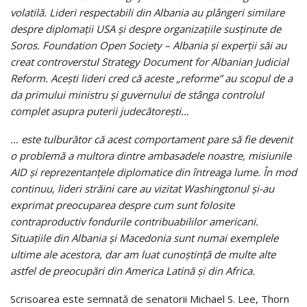
volatilă. Lideri respectabili din Albania au plângeri similare
despre diplomaţii USA şi despre organizaţiile susţinute de
Soros. Foundation Open Society – Albania şi experţii săi au
creat controverstul Strategy Document for Albanian Judicial
Reform. Aceşti lideri cred că aceste „reforme” au scopul de a
da primului ministru şi guvernului de stânga controlul
complet asupra puterii judecătoreşti…
… este tulburător că acest comportament pare să fie devenit
o problemă a multora dintre ambasadele noastre, misiunile
AID şi reprezentanţele diplomatice din întreaga lume. În mod
continuu, lideri străini care au vizitat Washingtonul şi-au
exprimat preocuparea despre cum sunt folosite
contraproductiv fondurile contribuabililor americani.
Situaţiile din Albania şi Macedonia sunt numai exemplele
ultime ale acestora, dar am luat cunoştinţă de multe alte
astfel de preocupări din America Latină şi din Africa.
Scrisoarea este semnată de senatorii Michael S. Lee, Thorn