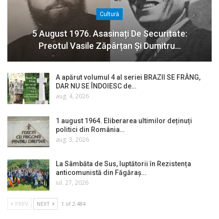
Cultură
5 August 1976. Asasinați De Securitate:
Preotul Vasile Zăpârțan Și Dumitru…
A apărut volumul 4 al seriei BRAZII SE FRÂNG,
DAR NU SE ÎNDOIESC de…
aug. 4, 2026
1 august 1964. Eliberarea ultimilor deținuți
politici din România…
aug. 3, 2026
La Sâmbăta de Sus, luptătorii în Rezistența
anticomunistă din Făgăraș…
iul. 27, 2026
PREV
NEXT
1 of 2.484