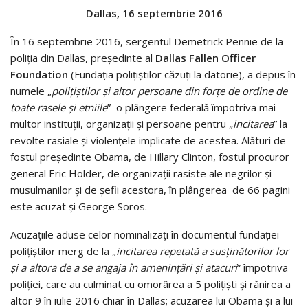
Dallas, 16 septembrie 2016
În 16 septembrie 2016, sergentul Demetrick Pennie de la
poliţia din Dallas, preşedinte al
Dallas Fallen Officer
Foundation
(Fundaţia poliţiştilor căzuţi la datorie), a depus în
numele „
poliţiştilor şi altor persoane din forţe de ordine de
toate rasele şi etniile
” o plângere federală împotriva mai
multor instituţii, organizaţii şi persoane pentru „
incitarea
” la
revolte rasiale şi violenţele implicate de acestea. Alături de
fostul preşedinte Obama, de Hillary Clinton, fostul procuror
general Eric Holder, de organizaţii rasiste ale negrilor şi
musulmanilor şi de şefii acestora, în plângerea de 66 pagini
este acuzat şi George Soros.
Acuzaţiile aduse celor nominalizaţi în documentul fundaţiei
poliţiştilor merg de la „
incitarea repetată a susţinătorilor lor
şi a altora de a se angaja în ameninţări şi atacuri
” împotriva
poliţiei, care au culminat cu omorârea a 5 poliţişti şi rănirea a
altor 9 în iulie 2016 chiar în Dallas; acuzarea lui Obama şi a lui