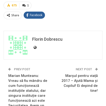
675
1
Share
Facebook
Florin Dobrescu
PREV POST
NEXT POST
Marian Munteanu:
Marșul pentru viață
Vreau să fiu mândru de
2017 – Ajută Mama și
cum funcționează
Copilul! Ei depind de
instituțiile statului, dar
tine!
singura instituție care
funcționează azi este
Securitatea. Avem un