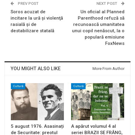
PREV POST
NEXT POST
Soros acuzat de
Un oficial al Planned
incitare la ură şi violenţă
Parenthood refuză să
rasială şi de
recunoască umanitatea
destabilizare statală
unui copil nenăscut, la o
populară emisiune
FoxNews
YOU MIGHT ALSO LIKE
More From Author
Cultură
Cultură
5 august 1976. Asasinați
A apărut volumul 4 al
de Securitate: preotul
seriei BRAZII SE FRÂNG,