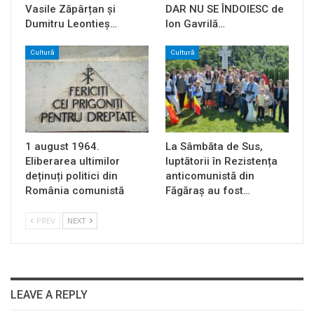
Vasile Zăpârțan și
DAR NU SE ÎNDOIESC de
Dumitru Leontieș…
Ion Gavrilă…
Cultură
Cultură
1 august 1964.
La Sâmbăta de Sus,
Eliberarea ultimilor
luptătorii în Rezistența
deținuți politici din
anticomunistă din
România comunistă
Făgăraș au fost…
PREV
NEXT
LEAVE A REPLY