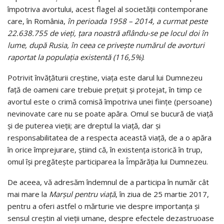
împotriva avortului, acest flagel al societății contemporane
care, în România,
în perioada 1958 – 2014, a curmat peste
22.638.755 de vieţi, țara noastră aflându-se pe locul doi în
lume, după Rusia, în ceea ce privește numărul de avorturi
raportat la populația existentă (116,5%)
.
Potrivit învățăturii creștine, viața este darul lui Dumnezeu
față de oameni care trebuie prețuit și protejat, în timp ce
avortul este o crimă comisă împotriva unei ființe (persoane)
nevinovate care nu se poate apăra. Omul se bucură de viață
și de puterea vieții; are dreptul la viață, dar și
responsabilitatea de a respecta această viață, de a o apăra
în orice împrejurare, știind că, în existența istorică în trup,
omul își pregătește participarea la Împărăția lui Dumnezeu.
De aceea, vă adresăm îndemnul de a participa în număr cât
mai mare la
Marșul pentru viață
, în ziua de 25 martie 2017,
pentru a oferi astfel o mărturie vie despre importanța și
sensul creștin al vieții umane, despre efectele dezastruoase