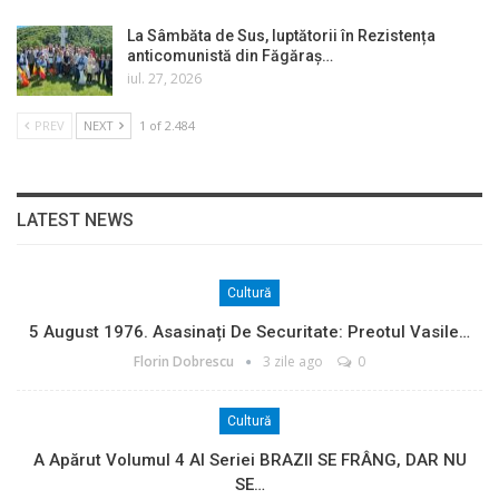
La Sâmbăta de Sus, luptătorii în Rezistența
anticomunistă din Făgăraș…
iul. 27, 2026
PREV
NEXT
1 of 2.484
LATEST NEWS
Cultură
5 August 1976. Asasinați De Securitate: Preotul Vasile…
Florin Dobrescu
3 zile ago
0
Cultură
A Apărut Volumul 4 Al Seriei BRAZII SE FRÂNG, DAR NU
SE…