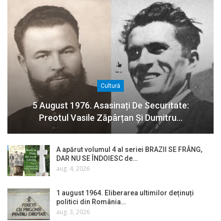
Cultură
5 August 1976. Asasinați De Securitate:
Preotul Vasile Zăpârțan Și Dumitru…
A apărut volumul 4 al seriei BRAZII SE FRÂNG,
DAR NU SE ÎNDOIESC de…
aug. 4, 2026
1 august 1964. Eliberarea ultimilor deținuți
politici din România…
aug. 3, 2026