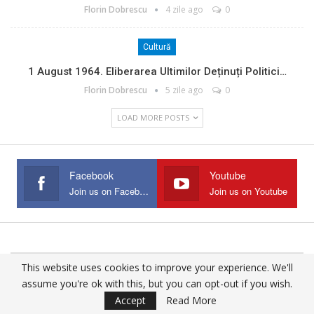
Florin Dobrescu
4 zile ago
0
Cultură
1 August 1964. Eliberarea Ultimilor Deținuți Politici…
Florin Dobrescu
5 zile ago
0
LOAD MORE POSTS
Facebook
Youtube
Join us on Facebook
Join us on Youtube
This website uses cookies to improve your experience. We'll
© 2025 - All Rights Reserved.
assume you're ok with this, but you can opt-out if you wish.
Website Design:
Buciumul
Accept
Read More