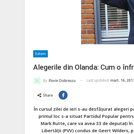
Extern
Alegerile din Olanda: Cum o înf
Last updated
mart. 16, 201
By
Florin Dobrescu
Share
În cursul zilei de ieri s-au desfășurat aleger
primul loc s-a situat Partidul Popular pentr
Mark Rutte, care va avea 33 de deputați în u
Libertății (PVV) condus de Geert Wilders, p