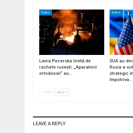
Extern
Extern
Lavra Pecerska lovită de
SUA au dec
rachete rusești. „Aparatorii
Rusia a su
ortodoxiei” au…
strategic î
împotriva…
PREV
NEXT
LEAVE A REPLY