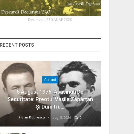
Declaratia 230 ANAF 2020
RECENT POSTS
Cultură
5 August 1976. Asasinați De
Securitate: Preotul Vasile Zăpârțan
Și Dumitru…
Florin Dobrescu
aug. 5, 2026
0