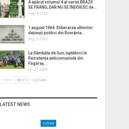
A apărut volumul 4 al seriei BRAZII
SE FRÂNG, DAR NU SE ÎNDOIESC de…
aug. 4, 2026
1 august 1964. Eliberarea ultimilor
deținuți politici din România…
aug. 3, 2026
La Sâmbăta de Sus, luptătorii în
Rezistența anticomunistă din
Făgăraș…
iul. 27, 2026
PREV
NEXT
1 of 2.484
LATEST NEWS
Cultură