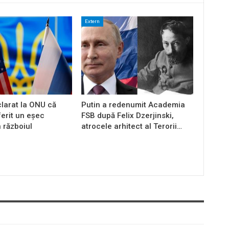
Extern
larat la ONU că
Putin a redenumit Academia
ferit un eșec
FSB după Felix Dzerjinski,
n războiul
atrocele arhitect al Terorii…