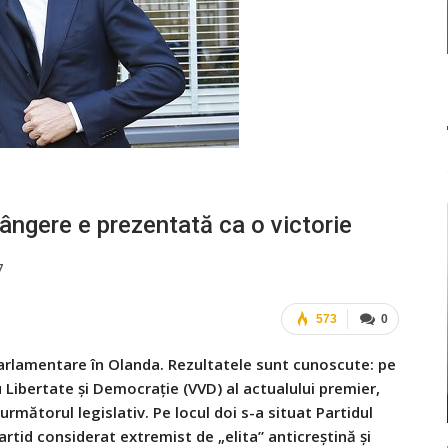
rângere e prezentată ca o victorie
7
573
0
i parlamentare în Olanda. Rezultatele sunt cunoscute: pe
u Libertate și Democrație (VVD) al actualului premier,
rmătorul legislativ. Pe locul doi s-a situat Partidul
artid considerat extremist de „elita” anticreștină și