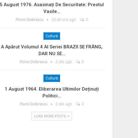
5 August 1976. Asasinați De Securitate: Preotul
Vasile…
Florin Dobrescu
20 de ore ago
0
Cultură
A Apărut Volumul 4 Al Seriei BRAZII SE FRÂNG,
DAR NU SE…
Florin Dobrescu
2 zile ago
0
Cultură
1 August 1964. Eliberarea Ultimilor Deținuți
Politici…
Florin Dobrescu
3 zile ago
0
LOAD MORE POSTS