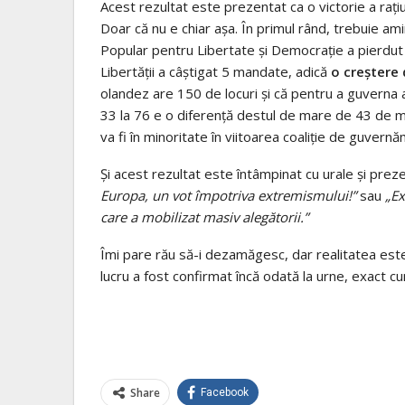
Acest rezultat este prezentat ca o victorie a rați
Doar că nu e chiar așa. În primul rând, trebuie amin
Popular pentru Libertate și Democrație a pierdu
Libertății a câștigat 5 mandate, adică
o creștere
olandez are 150 de locuri și că pentru a guverna a
33 la 76 e o diferență destul de mare de 43 de 
va fi în minoritate în viitoarea coaliție de guvernă
Și acest rezultat este întâmpinat cu urale și prezen
Europa, un vot împotriva extremismului!”
sau
„Ex
care a mobilizat masiv alegătorii.”
Îmi pare rău să-i dezamăgesc, dar realitatea este c
lucru a fost confirmat încă odată la urne, exact c
Share
Facebook