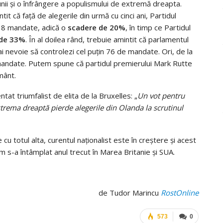
unii și o înfrângere a populismului de extremă dreapta.
tit că față de alegerile din urmă cu cinci ani, Partidul
t 8 mandate, adică o
scadere de 20%
, în timp ce Partidul
 de 33%
. În al doilea rând, trebuie amintit că parlamentul
i nevoie să controlezi cel puțin 76 de mandate. Ori, de la
mandate. Putem spune că partidul premierului Mark Rutte
mânt.
tat triumfalist de elita de la Bruxelles: „
Un vot pentru
trema dreaptă pierde alegerile din Olanda la scrutinul
u totul alta, curentul naționalist este în creștere și acest
um s-a întâmplat anul trecut în Marea Britanie și SUA.
de Tudor Marincu
RostOnline
573
0