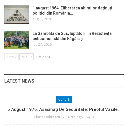
1 august 1964. Eliberarea ultimilor deținuți
politici din România…
aug. 3, 2026
La Sâmbăta de Sus, luptătorii în Rezistența
anticomunistă din Făgăraș…
iul. 27, 2026
PREV
NEXT
1 of 2.484
LATEST NEWS
Cultură
5 August 1976. Asasinați De Securitate: Preotul Vasile…
Florin Dobrescu
4 zile ago
0