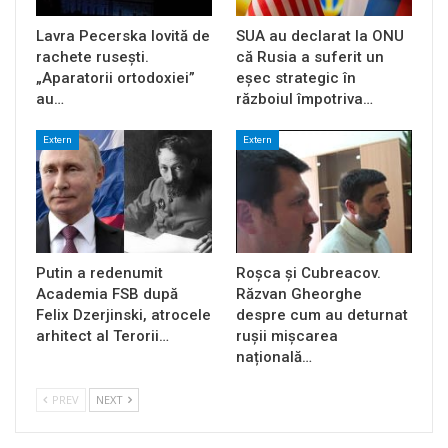
Lavra Pecerska lovită de
SUA au declarat la ONU
rachete rusești.
că Rusia a suferit un
„Aparatorii ortodoxiei”
eșec strategic în
au…
războiul împotriva…
Extern
Extern
Putin a redenumit
Roșca și Cubreacov.
Academia FSB după
Răzvan Gheorghe
Felix Dzerjinski, atrocele
despre cum au deturnat
arhitect al Terorii…
rușii mișcarea
națională…
PREV
NEXT