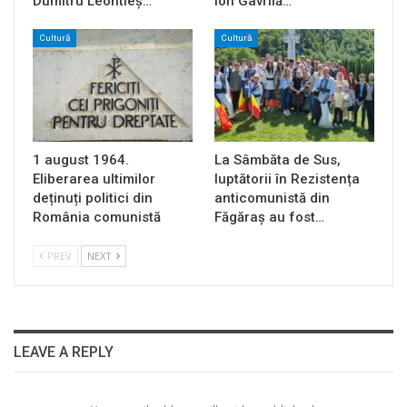
Dumitru Leontieș…
Ion Gavrilă…
Cultură
Cultură
1 august 1964.
La Sâmbăta de Sus,
Eliberarea ultimilor
luptătorii în Rezistența
deținuți politici din
anticomunistă din
România comunistă
Făgăraș au fost…
PREV
NEXT
LEAVE A REPLY