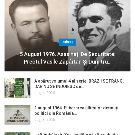
Cultură
5 August 1976. Asasinați De Securitate:
Preotul Vasile Zăpârțan Și Dumitru…
A apărut volumul 4 al seriei BRAZII SE FRÂNG,
DAR NU SE ÎNDOIESC de…
aug. 4, 2026
1 august 1964. Eliberarea ultimilor deținuți
politici din România…
aug. 3, 2026
La Sâmbăta de Sus, luptătorii în Rezistența