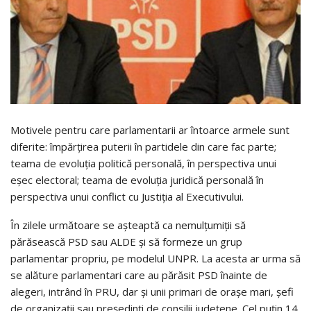
Motivele pentru care parlamentarii ar întoarce armele sunt
diferite: împărțirea puterii în partidele din care fac parte;
teama de evoluția politică personală, în perspectiva unui
eșec electoral; teama de evoluția juridică personală în
perspectiva unui conflict cu Justiția al Executivului.
În zilele următoare se așteaptă ca nemulțumiții să
părăsească PSD sau ALDE și să formeze un grup
parlamentar propriu, pe modelul UNPR. La acesta ar urma să
se alăture parlamentari care au părăsit PSD înainte de
alegeri, intrând în PRU, dar și unii primari de orașe mari, șefi
de organizații sau președinți de consilii județene. Cel puțin 14