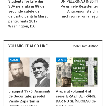
Students for Life din
UN PELERINAJ INEDIT!
SUA ne arată în 88 de
Pe urmele Rezistenței
secunde sutele de mii
Anticomuniste din
de participanți la Marșul
închisorile româneşti
pentru viață 2017
Washington, D.C.
YOU MIGHT ALSO LIKE
More From Author
Cultură
Cultură
5 august 1976. Asasinați
A apărut volumul 4 al
de Securitate: preotul
seriei BRAZII SE FRÂNG,
Vasile Zăpârțan și
DAR NU SE ÎNDOIESC de