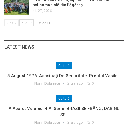
anticomunistă din Făgăraș…
iul. 27, 2026
PREV
NEXT
1 of 2.484
LATEST NEWS
Cultură
5 August 1976. Asasinați De Securitate: Preotul Vasile…
Florin Dobrescu
2 zile ago
0
Cultură
A Apărut Volumul 4 Al Seriei BRAZII SE FRÂNG, DAR NU
SE…
Florin Dobrescu
3 zile ago
0