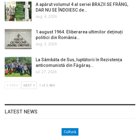
A apărut volumul 4 al seriei BRAZII SE FRÂNG,
DAR NU SE ÎNDOIESC de…
aug. 4, 2026
1 august 1964. Eliberarea ultimilor deținuți
politici din România…
aug. 3, 2026
La Sâmbăta de Sus, luptătorii în Rezistența
anticomunistă din Făgăraș…
iul. 27, 2026
PREV
NEXT
1 of 2.484
LATEST NEWS
Cultură