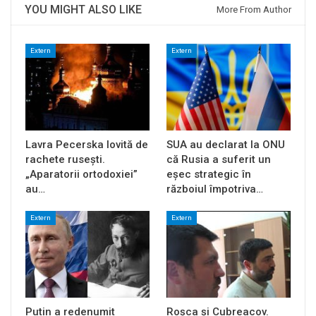
YOU MIGHT ALSO LIKE
More From Author
Extern
Extern
Lavra Pecerska lovită de
SUA au declarat la ONU
rachete rusești.
că Rusia a suferit un
„Aparatorii ortodoxiei”
eșec strategic în
au…
războiul împotriva…
Extern
Extern
Putin a redenumit
Roșca și Cubreacov.