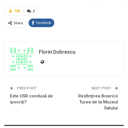
706
2
Share
Facebook
Florin Dobrescu
PREV POST
NEXT POST
Este USR condusă de
Resfințirea Bisericii
ipocriți?
Turea de la Muzeul
Satului