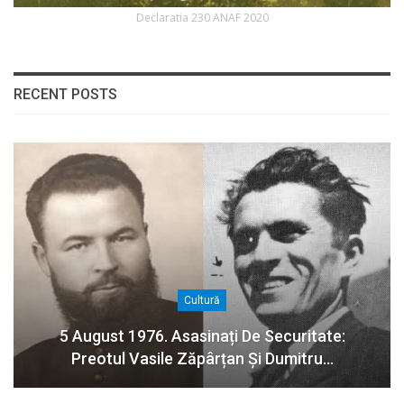
Declaratia 230 ANAF 2020
RECENT POSTS
Cultură
5 August 1976. Asasinați De Securitate:
Preotul Vasile Zăpârțan Și Dumitru…