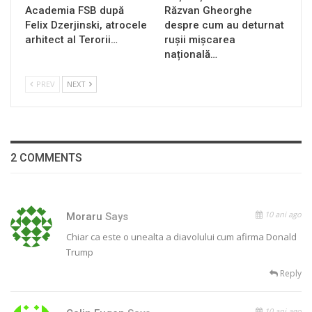
Academia FSB după
Răzvan Gheorghe
Felix Dzerjinski, atrocele
despre cum au deturnat
arhitect al Terorii…
rușii mișcarea
națională…
PREV
NEXT
2 COMMENTS
10 ani ago
Moraru
Says
Chiar ca este o unealta a diavolului cum afirma Donald
Trump
Reply
10 ani ago