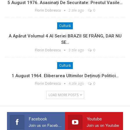
5 August 1976. Asasinați De Securitate: Preotul Vasile…
Florin Dobrescu
2 zile ago
0
Cultură
A Apărut Volumul 4 Al Seriei BRAZII SE FRÂNG, DAR NU
SE…
Florin Dobrescu
3 zile ago
0
Cultură
1 August 1964. Eliberarea Ultimilor Deținuți Politici…
Florin Dobrescu
4 zile ago
0
LOAD MORE POSTS
Facebook
Youtube
Join us on Facebook
Join us on Youtube