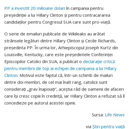
PP a investit 20 milioane dolari
în campania pentru
președinție a lui Hillary Clinton și pentru contracararea
candidaților pentru Congresul SUA care sunt pro-viață.
O serie de emailuri publicate de Wikileaks au arătat
strânsele legături dintre Hillary Clinton și Cecile Richards,
președinta PP. În urma lor, Arhiepiscopul Joseph Kurtz din
Louisville, Kentucky, care este președintele Conferinței
Episcopilor Catolici din SUA, a publicat o
declarație critică
pentru membrii de top ai echipei de campania a lui Hillary
Clinton
. Motivul este faptul că, într-un schimb de mailuri
dintre doi membri, de cel mai înalt rang, catolicii sunt
considerați „grav înapoiați”, aceștia râd de oamenii de afaceri
care își cresc copiii în credință, iar Hillary Clinton a refuzat să îl
concedieze pe autorul acestei opinii.
Sursa:
Life News
via
Știri pentru viață