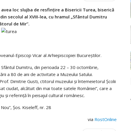
vea loc slujba de resfinţire a Bisericii Turea, biserică
din secolul al XVIII-lea, cu hramul „Sfântul Dumitru
âtorul de Mir”.
oveanul-Episcop Vicar al Arhiepiscopiei Bucureștilor.
 Sfântul Dumitru, din perioada 22 – 30 octombrie,
ii a 80 de ani de activitate a Muzeului Satului.
. Dimitrie Gusti, ctitorul muzeului și întemeietorul Școlii
sat ciudat, alcătuit din mai toate satele României”, care a
iu și referință în peisajul cultural românesc.
 Nou”, Șos. Kiseleff, nr. 28
via
RostOnline