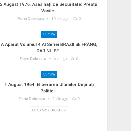
5 August 1976. Asasinați De Securitate: Preotul
Vasile…
Florin Dobrescu
10 ore ago
0
Cultură
A Apărut Volumul 4 Al Seriei BRAZII SE FRÂNG,
DAR NU SE…
Florin Dobrescu
o zi ago
0
Cultură
1 August 1964. Eliberarea Ultimilor Deținuți
Politici…
Florin Dobrescu
2 zile ago
0
LOAD MORE POSTS