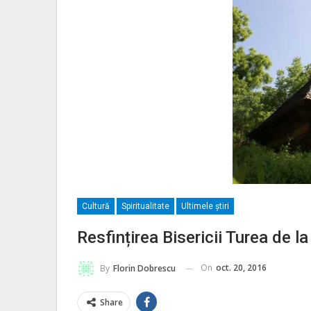
Cultură
Spiritualitate
Ultimele ştiri
Resfințirea Bisericii Turea de l
On
oct. 20, 2016
By
Florin Dobrescu
Share