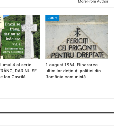
More From Author
Cultură
lumul 4 al seriei
1 august 1964. Eliberarea
 FRÂNG, DAR NU SE
ultimilor deținuți politici din
e Ion Gavrilă…
România comunistă