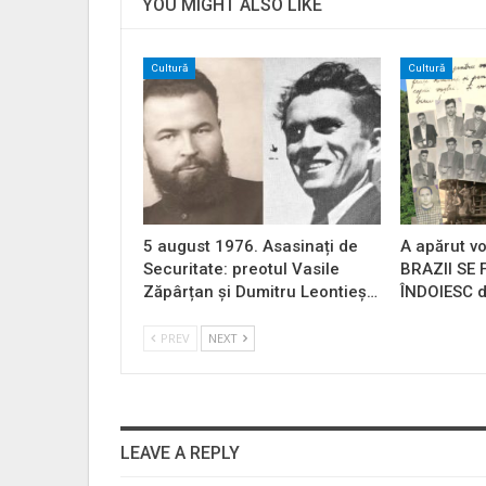
YOU MIGHT ALSO LIKE
Cultură
Cultură
5 august 1976. Asasinați de
A apărut vo
Securitate: preotul Vasile
BRAZII SE
Zăpârțan și Dumitru Leontieș…
ÎNDOIESC d
PREV
NEXT
LEAVE A REPLY