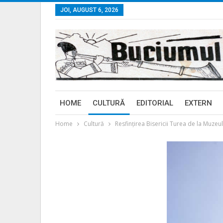
JOI, AUGUST 6, 2026
HOME
CULTURĂ
EDITORIAL
EXTERN
Home
Cultură
Resfințirea Bisericii Turea de la Muzeul