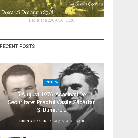
Declaratia 230 ANAF 2020
RECENT POSTS
Cultură
5 August 1976. Asasinați De
Securitate: Preotul Vasile Zăpârțan
Și Dumitru…
Florin Dobrescu
aug. 5, 2026
0