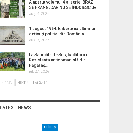
A apărut volumul 4 al seriei BRAZII
SE FRÂNG, DAR NU SE ÎNDOIESC de…
aug. 4, 2026
1 august 1964. Eliberarea ultimilor
deținuți politici din România…
aug. 3, 2026
La Sâmbăta de Sus, luptătorii în
Rezistența anticomunistă din
Făgăraș…
iul. 27, 2026
PREV
NEXT
1 of 2.484
LATEST NEWS
Cultură