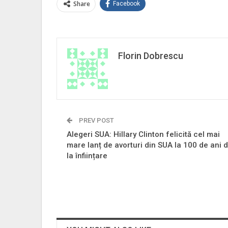
Share
Facebook
Florin Dobrescu
PREV POST
Alegeri SUA: Hillary Clinton felicită cel mai
mare lanț de avorturi din SUA la 100 de ani 
la înființare