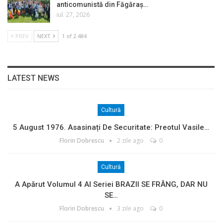
anticomunistă din Făgăraș…
iul. 27, 2026
PREV
NEXT
1 of 2.484
LATEST NEWS
Cultură
5 August 1976. Asasinați De Securitate: Preotul Vasile…
Florin Dobrescu
2 zile ago
0
Cultură
A Apărut Volumul 4 Al Seriei BRAZII SE FRÂNG, DAR NU
SE…
Florin Dobrescu
3 zile ago
0