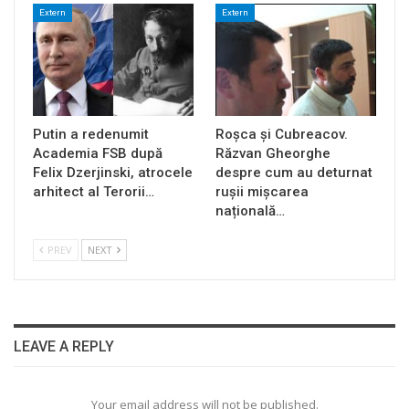
Extern
Extern
Putin a redenumit
Roșca și Cubreacov.
Academia FSB după
Răzvan Gheorghe
Felix Dzerjinski, atrocele
despre cum au deturnat
arhitect al Terorii…
rușii mișcarea
națională…
PREV
NEXT
LEAVE A REPLY
Your email address will not be published.