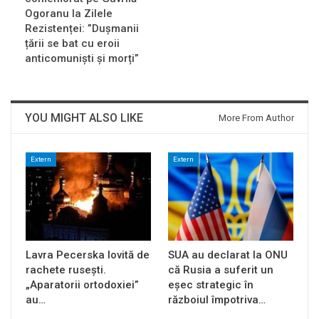
Ogoranu la Zilele
Rezistenței: ”Dușmanii
țării se bat cu eroii
anticomuniști și morți”
YOU MIGHT ALSO LIKE
More From Author
Extern
Extern
Lavra Pecerska lovită de
SUA au declarat la ONU
rachete rusești.
că Rusia a suferit un
„Aparatorii ortodoxiei”
eșec strategic în
au…
războiul împotriva…