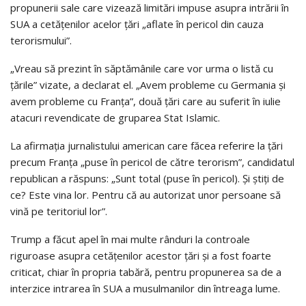
propunerii sale care vizează limitări impuse asupra intrării în
SUA a cetățenilor acelor țări „aflate în pericol din cauza
terorismului”.
„Vreau să prezint în săptămânile care vor urma o listă cu
țările” vizate, a declarat el. „Avem probleme cu Germania și
avem probleme cu Franța”, două țări care au suferit în iulie
atacuri revendicate de gruparea Stat Islamic.
La afirmația jurnalistului american care făcea referire la țări
precum Franța „puse în pericol de către terorism”, candidatul
republican a răspuns: „Sunt total (puse în pericol). Și știți de
ce? Este vina lor. Pentru că au autorizat unor persoane să
vină pe teritoriul lor”.
Trump a făcut apel în mai multe rânduri la controale
riguroase asupra cetățenilor acestor țări și a fost foarte
criticat, chiar în propria tabără, pentru propunerea sa de a
interzice intrarea în SUA a musulmanilor din întreaga lume.