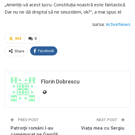
„Amintiți-vă acest lucru. Constituția noastră este fantastică.
Dar nu ne dă dreptul să ne sinucidem, ok?”, a mai spus el.
sursa:
ActiveNews
904
0
Share
Facebook
Florin Dobrescu
PREV POST
NEXT POST
Patrioţii români l-au
Viața mea cu Sergiu
comemorat pe Gavrilă