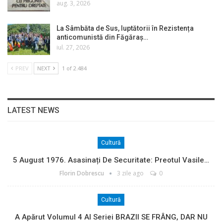
aug. 3, 2026
La Sâmbăta de Sus, luptătorii în Rezistența
anticomunistă din Făgăraș…
iul. 27, 2026
PREV
NEXT
1 of 2.484
LATEST NEWS
Cultură
5 August 1976. Asasinați De Securitate: Preotul Vasile…
Florin Dobrescu
3 zile ago
0
Cultură
A Apărut Volumul 4 Al Seriei BRAZII SE FRÂNG, DAR NU