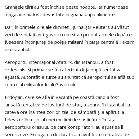
Graniţele ţării au fost închise peste noapte, iar numeroase
magazine au fost devastate în goana după alimente.
Dar, în primele ore ale dimineţii, jurnaliştii Reuters au văzut
zeci de soldaţi anti-guvern cum şi-au predat armele după ce
fuseseră înconjuraţi de poliţia militară în piaţa centrală Taksim
din Istanbul.
Aeroportul internaţional Ataturk, din Istanbul, a fost
redeschis, şi prima cursă a aterizat deja după tentativa
eşuată. Autorităţile turce au anunţat că aeroportul se află sub
controlul militarilor loiali Guvernului.
Erdogan, care se afla în vacanţă pe coastă când a fost
lansată tentativa de lovitură de stat, a zburat în Istanbul cu
câteva ore înaintea zorilor zilei de sâmbătă şi a apărut la
televizor în mijlocul unei mulţimi de susţinători în faţa
aeroportului oraşului, pe care conspiratorii au eşuat să îl
securizeze. Erdogan a declarat că a avut loc o tentativă de