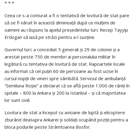
* * *
Ceea ce s-a conturat a fi o tentativă de lovitură de stat pare
să se fi năruit în această dimineaţă după ce mulţimi de
oameni au răspuns la apelul preşedintelui turc Recep Tayyip
Erdogan să iasă pe străzi pentru a-l susţine.
Guvernul turc a concediat 5 generali şi 29 de colonei şi a
arestat peste 750 de membri ai personalului militar în
legătură cu tentativa de lovitură de stat. Rapoartele locale
au informat că cel puţin 60 de persoane au fost ucise în
cursul nopţii de vineri spre sâmbătă. Serviciul de ambulanţă
“Semiluna Roşie” a declarat că se află peste 1.000 de răniţi în
spitale – 800 la Ankara şi 200 la Istanbul – şi că majoritatea
lor sunt civili.
Lovitura de stat a început cu avioane de luptă şi elicoptere
zburând deasupra Ankarei şi soldaţi ocupând poziţii pentru a
bloca podurile peste Strâmtoarea Bosfor.