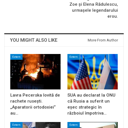
Zoe şi Elena Rădulescu,
urmaşele legendarului
erou.
YOU MIGHT ALSO LIKE
More From Author
Extern
Extern
Lavra Pecerska lovită de
SUA au declarat la ONU
rachete rusești.
că Rusia a suferit un
„Aparatorii ortodoxiei”
eșec strategic în
au…
războiul împotriva…
Extern
Extern