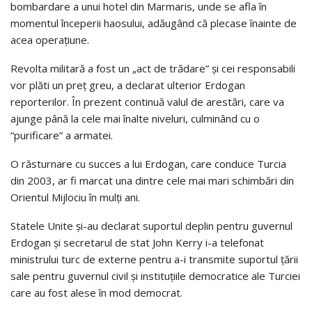
bombardare a unui hotel din Marmaris, unde se afla în
momentul începerii haosului, adăugând că plecase înainte de
acea operaţiune.
Revolta militară a fost un „act de trădare” şi cei responsabili
vor plăti un preţ greu, a declarat ulterior Erdogan
reporterilor. În prezent continuă valul de arestări, care va
ajunge până la cele mai înalte niveluri, culminând cu o
“purificare” a armatei.
O răsturnare cu succes a lui Erdogan, care conduce Turcia
din 2003, ar fi marcat una dintre cele mai mari schimbări din
Orientul Mijlociu în mulţi ani.
Statele Unite şi-au declarat suportul deplin pentru guvernul
Erdogan şi secretarul de stat John Kerry i-a telefonat
ministrului turc de externe pentru a-i transmite suportul ţării
sale pentru guvernul civil şi instituţiile democratice ale Turciei
care au fost alese în mod democrat.