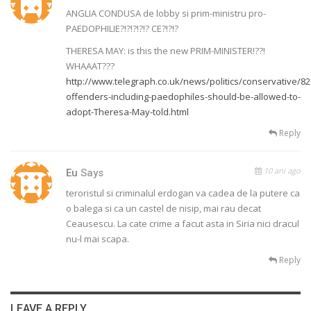
ANGLIA CONDUSA de lobby si prim-ministru pro-
PAEDOPHILIE?!?!?!?!? CE?!?!?
THERESA MAY: is this the new PRIM-MINISTER!??!
WHAAAT???
http://www.telegraph.co.uk/news/politics/conservative/8
offenders-including-paedophiles-should-be-allowed-to-
adopt-Theresa-May-told.html
Reply
10 ani ago
Eu
Says
teroristul si criminalul erdogan va cadea de la putere ca
o balega si ca un castel de nisip, mai rau decat
Ceausescu. La cate crime a facut asta in Siria nici dracul
nu-l mai scapa.
Reply
LEAVE A REPLY