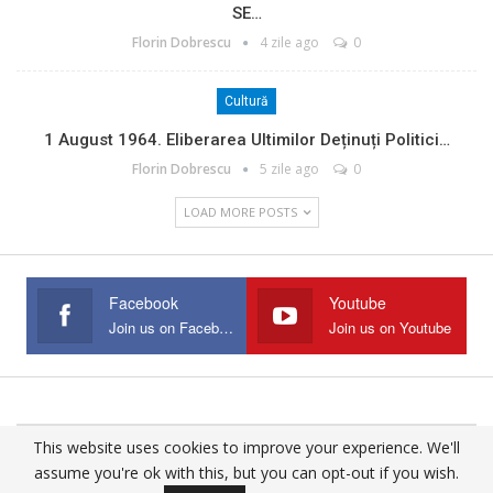
SE…
Florin Dobrescu
4 zile ago
0
Cultură
1 August 1964. Eliberarea Ultimilor Deținuți Politici…
Florin Dobrescu
5 zile ago
0
LOAD MORE POSTS
Facebook
Youtube
Join us on Facebook
Join us on Youtube
This website uses cookies to improve your experience. We'll
© 2025 - All Rights Reserved.
assume you're ok with this, but you can opt-out if you wish.
Website Design:
Buciumul