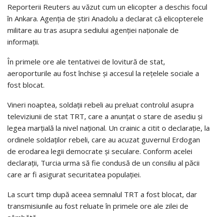
Reporterii Reuters au văzut cum un elicopter a deschis focul
în Ankara. Agenţia de ştiri Anadolu a declarat că elicopterele
militare au tras asupra sediului agenţiei naţionale de
informaţii.
În primele ore ale tentativei de lovitură de stat,
aeroporturile au fost închise şi accesul la reţelele sociale a
fost blocat.
Vineri noaptea, soldaţii rebeli au preluat controlul asupra
televiziunii de stat TRT, care a anunţat o stare de asediu şi
legea marţială la nivel naţional. Un crainic a citit o declaraţie, la
ordinele soldaţilor rebeli, care au acuzat guvernul Erdogan
de erodarea legii democrate şi seculare. Conform acelei
declaraţii, Turcia urma să fie condusă de un consiliu al păcii
care ar fi asigurat securitatea populaţiei.
La scurt timp după aceea semnalul TRT a fost blocat, dar
transmisiunile au fost reluate în primele ore ale zilei de