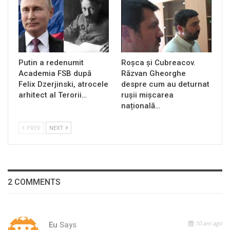
Putin a redenumit
Roșca și Cubreacov.
Academia FSB după
Răzvan Gheorghe
Felix Dzerjinski, atrocele
despre cum au deturnat
arhitect al Terorii…
rușii mișcarea
națională…
PREV
NEXT
2 COMMENTS
10 ani ago
Eu
Says