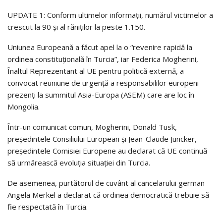
UPDATE 1: Conform ultimelor informaţii, numărul victimelor a
crescut la 90 şi al răniţilor la peste 1.150.
Uniunea Europeană a făcut apel la o “revenire rapidă la
ordinea constituţională în Turcia”, iar Federica Mogherini,
Înaltul Reprezentant al UE pentru politică externă, a
convocat reuniune de urgenţă a responsabililor europeni
prezenţi la summitul Asia-Europa (ASEM) care are loc în
Mongolia.
Într-un comunicat comun, Mogherini, Donald Tusk,
preşedintele Consiliului European şi Jean-Claude Juncker,
preşedintele Comisiei Europene au declarat că UE continuă
să urmărească evoluţia situaţiei din Turcia.
De asemenea, purtătorul de cuvânt al cancelarului german
Angela Merkel a declarat că ordinea democratică trebuie să
fie respectată în Turcia.