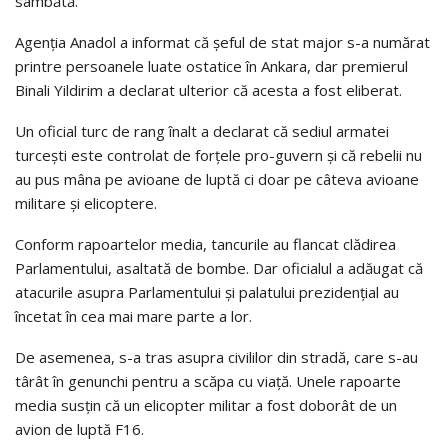
sâmbătă.
Agenţia Anadol a informat că şeful de stat major s-a numărat
printre persoanele luate ostatice în Ankara, dar premierul
Binali Yildirim a declarat ulterior că acesta a fost eliberat.
Un oficial turc de rang înalt a declarat că sediul armatei
turceşti este controlat de forţele pro-guvern şi că rebelii nu
au pus mâna pe avioane de luptă ci doar pe câteva avioane
militare şi elicoptere.
Conform rapoartelor media, tancurile au flancat clădirea
Parlamentului, asaltată de bombe. Dar oficialul a adăugat că
atacurile asupra Parlamentului şi palatului prezidenţial au
încetat în cea mai mare parte a lor.
De asemenea, s-a tras asupra civililor din stradă, care s-au
târât în genunchi pentru a scăpa cu viaţă. Unele rapoarte
media susţin că un elicopter militar a fost doborât de un
avion de luptă F16.