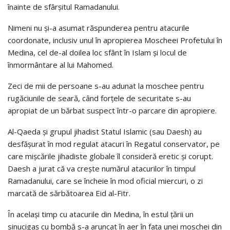
înainte de sfârşitul Ramadanului.
Nimeni nu şi-a asumat răspunderea pentru atacurile
coordonate, inclusiv unul în apropierea Moscheei Profetului în
Medina, cel de-al doilea loc sfânt în Islam şi locul de
înmormântare al lui Mahomed.
Zeci de mii de persoane s-au adunat la moschee pentru
rugăciunile de seară, când forţele de securitate s-au
apropiat de un bărbat suspect într-o parcare din apropiere.
Al-Qaeda şi grupul jihadist Statul Islamic (sau Daesh) au
desfăşurat în mod regulat atacuri în Regatul conservator, pe
care mişcările jihadiste globale îl consideră eretic şi corupt.
Daesh a jurat că va creşte numărul atacurilor în timpul
Ramadanului, care se încheie în mod oficial miercuri, o zi
marcată de sărbătoarea Eid al-Fitr.
În acelaşi timp cu atacurile din Medina, în estul ţării un
sinucigaş cu bombă s-a aruncat în aer în faţa unei moschei din