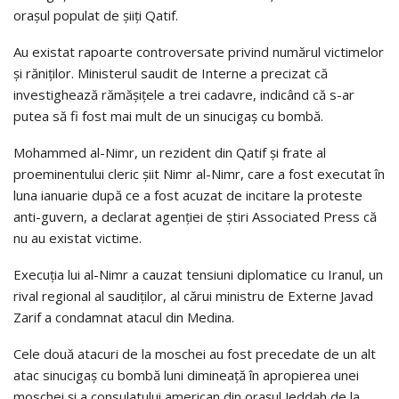
oraşul populat de şiiţi Qatif.
Au existat rapoarte controversate privind numărul victimelor
şi răniţilor. Ministerul saudit de Interne a precizat că
investighează rămăşiţele a trei cadavre, indicând că s-ar
putea să fi fost mai mult de un sinucigaş cu bombă.
Mohammed al-Nimr, un rezident din Qatif şi frate al
proeminentului cleric şiit Nimr al-Nimr, care a fost executat în
luna ianuarie după ce a fost acuzat de incitare la proteste
anti-guvern, a declarat agenţiei de ştiri Associated Press că
nu au existat victime.
Execuţia lui al-Nimr a cauzat tensiuni diplomatice cu Iranul, un
rival regional al saudiţilor, al cărui ministru de Externe Javad
Zarif a condamnat atacul din Medina.
Cele două atacuri de la moschei au fost precedate de un alt
atac sinucigaş cu bombă luni dimineaţă în apropierea unei
moschei şi a consulatului american din oraşul Jeddah de la