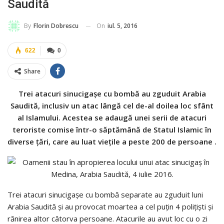
Saudită
On
iul. 5, 2016
By
Florin Dobrescu
622
0
Share
Trei atacuri sinucigaşe cu bombă au zguduit Arabia
Saudită, inclusiv un atac lângă cel de-al doilea loc sfânt
al Islamului. Acestea se adaugă unei serii de atacuri
teroriste comise într-o săptămână de Statul Islamic în
diverse ţări, care au luat vieţile a peste 200 de persoane .
Trei atacuri sinucigaşe cu bombă separate au zguduit luni
Arabia Saudită şi au provocat moartea a cel puţin 4 poliţişti şi
rănirea altor câtorva persoane. Atacurile au avut loc cu o zi