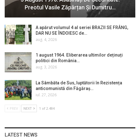
Preotul Vasile Zăpârțan Și Dumitru…
A apărut volumul 4 al seriei BRAZII SE FRÂNG,
DAR NU SE ÎNDOIESC de…
aug. 4, 2026
1 august 1964. Eliberarea ultimilor deținuți
politici din România…
aug. 3, 2026
La Sâmbăta de Sus, luptătorii în Rezistența
anticomunistă din Făgăraș…
iul. 27, 2026
PREV
NEXT
1 of 2.484
LATEST NEWS