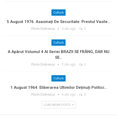
Cultură
5 August 1976. Asasinați De Securitate: Preotul Vasile…
Florin Dobrescu
4 zile ago
0
Cultură
A Apărut Volumul 4 Al Seriei BRAZII SE FRÂNG, DAR NU
SE…
Florin Dobrescu
5 zile ago
0
Cultură
1 August 1964. Eliberarea Ultimilor Deținuți Politici…
Florin Dobrescu
6 zile ago
0
LOAD MORE POSTS