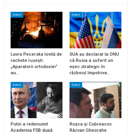
Extern
Extern
Lavra Pecerska lovită de
SUA au declarat la ONU
rachete rusești.
că Rusia a suferit un
„Aparatorii ortodoxiei”
eșec strategic în
au…
războiul împotriva…
Extern
Extern
Putin a redenumit
Roșca și Cubreacov.
Academia FSB după
Răzvan Gheorghe