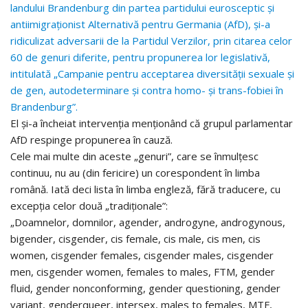
landului Brandenburg din partea partidului eurosceptic și
antiimigraționist Alternativă pentru Germania (AfD), și-a
ridiculizat adversarii de la Partidul Verzilor, prin citarea celor
60 de genuri diferite, pentru propunerea lor legislativă,
intitulată „Campanie pentru acceptarea diversității sexuale și
de gen, autodeterminare și contra homo- și trans-fobiei în
Brandenburg”.
El și-a încheiat intervenția menționând că grupul parlamentar
AfD respinge propunerea în cauză.
Cele mai multe din aceste „genuri”, care se înmulțesc
continuu, nu au (din fericire) un corespondent în limba
română. Iată deci lista în limba engleză, fără traducere, cu
excepția celor două „tradiționale”:
„Doamnelor, domnilor, agender, androgyne, androgynous,
bigender, cisgender, cis female, cis male, cis men, cis
women, cisgender females, cisgender males, cisgender
men, cisgender women, females to males, FTM, gender
fluid, gender nonconforming, gender questioning, gender
variant, genderqueer, intersex, males to females, MTF,