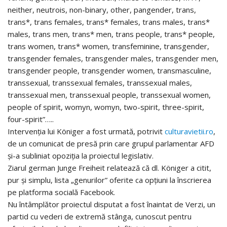
neither, neutrois, non-binary, other, pangender, trans,
trans*, trans females, trans* females, trans males, trans*
males, trans men, trans* men, trans people, trans* people,
trans women, trans* women, transfeminine, transgender,
transgender females, transgender males, transgender men,
transgender people, transgender women, transmasculine,
transsexual, transsexual females, transsexual males,
transsexual men, transsexual people, transsexual women,
people of spirit, womyn, womyn, two-spirit, three-spirit,
four-spirit”…..
Intervenția lui Königer a fost urmată, potrivit
culturavietii.ro
,
de un comunicat de presă prin care grupul parlamentar AFD
și-a subliniat opoziția la proiectul legislativ.
Ziarul german Junge Freiheit relatează că dl. Königer a citit,
pur și simplu, lista „genurilor” oferite ca opțiuni la înscrierea
pe platforma socială Facebook.
Nu întâmplător proiectul disputat a fost înaintat de Verzi, un
partid cu vederi de extremă stânga, cunoscut pentru