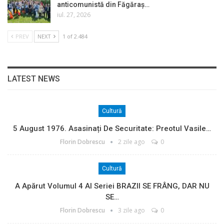
anticomunistă din Făgăraș…
iul. 27, 2026
PREV
NEXT
1 of 2.484
LATEST NEWS
Cultură
5 August 1976. Asasinați De Securitate: Preotul Vasile…
Florin Dobrescu
2 zile ago
0
Cultură
A Apărut Volumul 4 Al Seriei BRAZII SE FRÂNG, DAR NU
SE…
Florin Dobrescu
3 zile ago
0