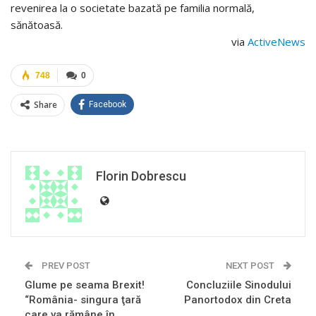
revenirea la o societate bazată pe familia normală,
sănătoasă.
via
ActiveNews
748
0
Share
Facebook
Florin Dobrescu
PREV POST
NEXT POST
Glume pe seama Brexit!
Concluziile Sinodului
“România- singura ţară
Panortodox din Creta
care va rămâne în