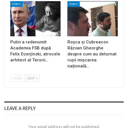
Extern
Extern
Putin a redenumit
Roșca și Cubreacov.
Academia FSB după
Răzvan Gheorghe
Felix Dzerjinski, atrocele
despre cum au deturnat
arhitect al Terorii…
rușii mișcarea
națională…
PREV
NEXT
LEAVE A REPLY
Your email address will not be published.