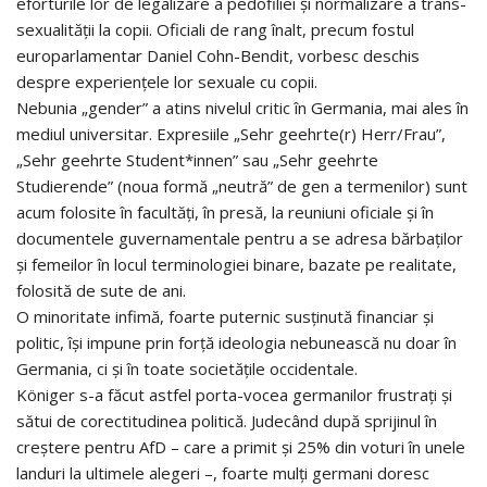
eforturile lor de legalizare a pedofiliei și normalizare a trans-
sexualității la copii. Oficiali de rang înalt, precum fostul
europarlamentar Daniel Cohn-Bendit, vorbesc deschis
despre experiențele lor sexuale cu copii.
Nebunia „gender” a atins nivelul critic în Germania, mai ales în
mediul universitar. Expresiile „Sehr geehrte(r) Herr/Frau”,
„Sehr geehrte Student*innen” sau „Sehr geehrte
Studierende” (noua formă „neutră” de gen a termenilor) sunt
acum folosite în facultăți, în presă, la reuniuni oficiale și în
documentele guvernamentale pentru a se adresa bărbaților
și femeilor în locul terminologiei binare, bazate pe realitate,
folosită de sute de ani.
O minoritate infimă, foarte puternic susținută financiar și
politic, își impune prin forță ideologia nebunească nu doar în
Germania, ci și în toate societățile occidentale.
Königer s-a făcut astfel porta-vocea germanilor frustrați și
sătui de corectitudinea politică. Judecând după sprijinul în
creștere pentru AfD – care a primit și 25% din voturi în unele
landuri la ultimele alegeri –, foarte mulți germani doresc