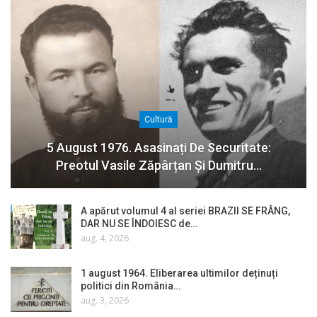
Cultură
5 August 1976. Asasinați De Securitate:
Preotul Vasile Zăpârțan Și Dumitru…
A apărut volumul 4 al seriei BRAZII SE FRÂNG,
DAR NU SE ÎNDOIESC de…
aug. 4, 2026
1 august 1964. Eliberarea ultimilor deținuți
politici din România…
aug. 3, 2026