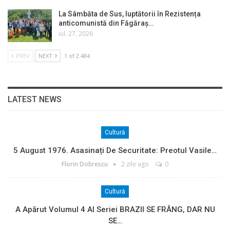
La Sâmbăta de Sus, luptătorii în Rezistența
anticomunistă din Făgăraș…
iul. 27, 2026
PREV
NEXT
1 of 2.484
LATEST NEWS
Cultură
5 August 1976. Asasinați De Securitate: Preotul Vasile…
Florin Dobrescu
2 zile ago
0
Cultură
A Apărut Volumul 4 Al Seriei BRAZII SE FRÂNG, DAR NU
SE…