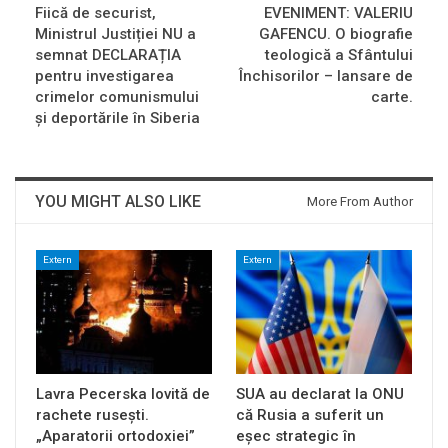
Fiică de securist,
EVENIMENT: VALERIU
Ministrul Justiției NU a
GAFENCU. O biografie
semnat DECLARAȚIA
teologică a Sfântului
pentru investigarea
Închisorilor – lansare de
crimelor comunismului
carte.
și deportările în Siberia
YOU MIGHT ALSO LIKE
More From Author
Extern
Extern
Lavra Pecerska lovită de
SUA au declarat la ONU
rachete rusești.
că Rusia a suferit un
„Aparatorii ortodoxiei”
eșec strategic în