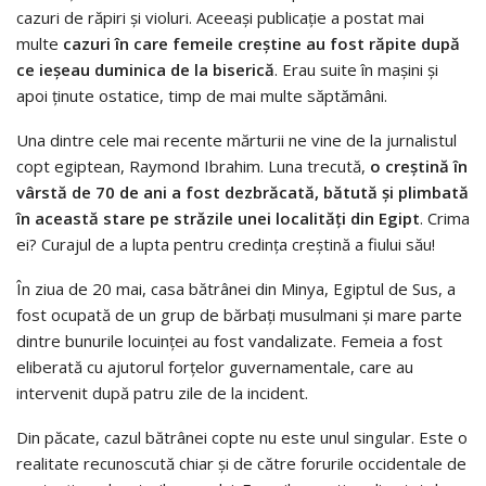
cazuri de răpiri și violuri. Aceeași publicație a postat mai
multe
cazuri în care femeile creștine au fost răpite după
ce ieșeau duminica de la biserică
. Erau suite în mașini și
apoi ținute ostatice, timp de mai multe săptămâni.
Una dintre cele mai recente mărturii ne vine de la jurnalistul
copt egiptean, Raymond Ibrahim. Luna trecută,
o creștină în
vârstă de 70 de ani a fost dezbrăcată, bătută și plimbată
în această stare pe străzile unei localităţi din Egipt
. Crima
ei? Curajul de a lupta pentru credinţa creştină a fiului său!
În ziua de 20 mai, casa bătrânei din Minya, Egiptul de Sus, a
fost ocupată de un grup de bărbaţi musulmani și mare parte
dintre bunurile locuinţei au fost vandalizate. Femeia a fost
eliberată cu ajutorul forţelor guvernamentale, care au
intervenit după patru zile de la incident.
Din păcate, cazul bătrânei copte nu este unul singular. Este o
realitate recunoscută chiar şi de către forurile occidentale de