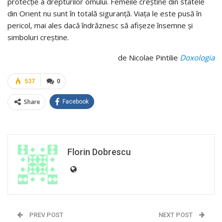
protecţie a drepturilor omului. Femeile creştine din statele
din Orient nu sunt în totală siguranţă. Viaţa le este pusă în
pericol, mai ales dacă îndrăznesc să afișeze însemne şi
simboluri creştine.
de Nicolae Pintilie
Doxologia
537
0
Share
Facebook
Florin Dobrescu
PREV POST
NEXT POST