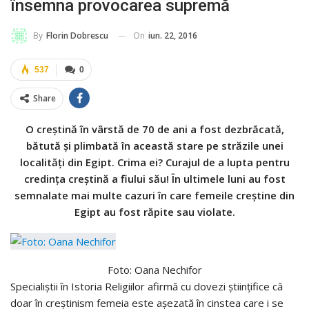
însemna provocarea supremă
On
iun. 22, 2016
By
Florin Dobrescu
537
0
Share
O creștină în vârstă de 70 de ani a fost dezbrăcată,
bătută și plimbată în această stare pe străzile unei
localităţi din Egipt. Crima ei? Curajul de a lupta pentru
credinţa creştină a fiului său! În ultimele luni au fost
semnalate mai multe cazuri în care femeile creștine din
Egipt au fost răpite sau violate.
Foto: Oana Nechifor
Specialiştii în Istoria Religiilor afirmă cu dovezi ştiinţifice că
doar în creştinism femeia este aşezată în cinstea care i se