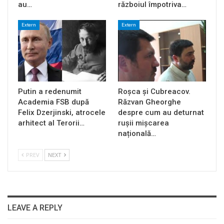
au…
războiul împotriva…
Extern
Extern
Putin a redenumit
Roșca și Cubreacov.
Academia FSB după
Răzvan Gheorghe
Felix Dzerjinski, atrocele
despre cum au deturnat
arhitect al Terorii…
rușii mișcarea
națională…
PREV
NEXT
LEAVE A REPLY