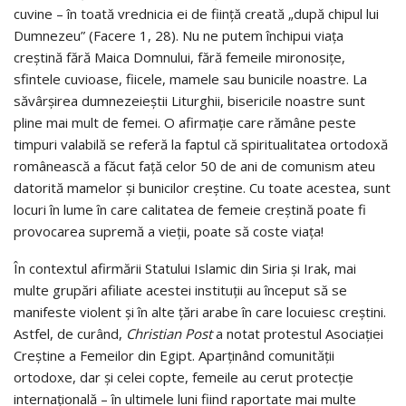
cuvine – în toată vrednicia ei de ființă creată „după chipul lui
Dumnezeu” (Facere 1, 28). Nu ne putem închipui viaţa
creştină fără Maica Domnului, fără femeile mironosițe,
sfintele cuvioase, fiicele, mamele sau bunicile noastre. La
săvârşirea dumnezeieștii Liturghii, bisericile noastre sunt
pline mai mult de femei. O afirmaţie care rămâne peste
timpuri valabilă se referă la faptul că spiritualitatea ortodoxă
românească a făcut faţă celor 50 de ani de comunism ateu
datorită mamelor şi bunicilor creştine. Cu toate acestea, sunt
locuri în lume în care calitatea de femeie creştină poate fi
provocarea supremă a vieţii, poate să coste viaţa!
În contextul afirmării Statului Islamic din Siria și Irak, mai
multe grupări afiliate acestei instituții au început să se
manifeste violent și în alte țări arabe în care locuiesc creștini.
Astfel, de curând,
Christian Post
a notat protestul Asociației
Creștine a Femeilor din Egipt. Aparținând comunității
ortodoxe, dar și celei copte, femeile au cerut protecție
internațională – în ultimele luni fiind raportate mai multe