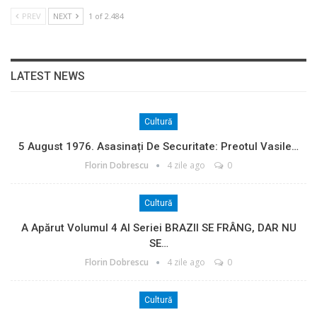
PREV
NEXT
1 of 2.484
LATEST NEWS
Cultură
5 August 1976. Asasinați De Securitate: Preotul Vasile…
Florin Dobrescu
4 zile ago
0
Cultură
A Apărut Volumul 4 Al Seriei BRAZII SE FRÂNG, DAR NU
SE…
Florin Dobrescu
4 zile ago
0
Cultură