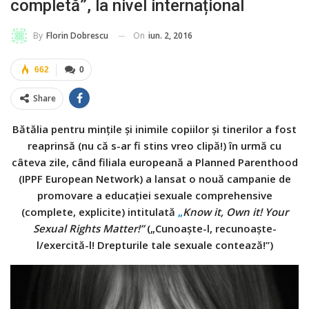
completă”, la nivel internațional
On
iun. 2, 2016
By
Florin Dobrescu
662
0
Share
Bătălia pentru mințile și inimile copiilor și tinerilor a fost
reaprinsă (nu că s-ar fi stins vreo clipă!) în urmă cu
câteva zile, când filiala europeană a Planned Parenthood
(IPPF European Network) a lansat o nouă campanie de
promovare a educației sexuale comprehensive
(complete, explicite) intitulată
„
Know it, Own it! Your
Sexual Rights Matter!”
(„Cunoaște-l, recunoaște-
l/exercită-l! Drepturile tale sexuale contează!”)