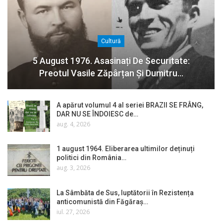
Cultură
5 August 1976. Asasinați De Securitate:
Preotul Vasile Zăpârțan Și Dumitru…
A apărut volumul 4 al seriei BRAZII SE FRÂNG,
DAR NU SE ÎNDOIESC de…
aug. 4, 2026
1 august 1964. Eliberarea ultimilor deținuți
politici din România…
aug. 3, 2026
La Sâmbăta de Sus, luptătorii în Rezistența
anticomunistă din Făgăraș…
iul. 27, 2026