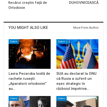
fiecărui creştin faţă de
DUHOVNICEASCĂ
Ortodoxie
YOU MIGHT ALSO LIKE
More From Author
Extern
Extern
Lavra Pecerska lovită de
SUA au declarat la ONU
rachete rusești.
că Rusia a suferit un
„Aparatorii ortodoxiei”
eșec strategic în
au…
războiul împotriva…
Extern
Extern