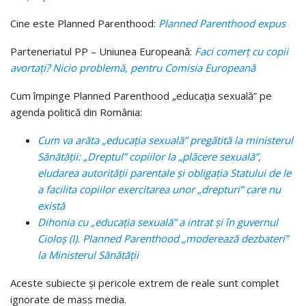
Cine este Planned Parenthood:
Planned Parenthood expus
Parteneriatul PP – Uniunea Europeană:
Faci comerț cu copii
avortați? Nicio problemă, pentru Comisia Europeană
Cum împinge Planned Parenthood „educația sexuală” pe
agenda politică din România:
Cum va arăta „educația sexuală” pregătită la ministerul
Sănătății: „Dreptul” copiilor la „plăcere sexuală”,
eludarea autorității parentale și obligația Statului de le
a facilita copiilor exercitarea unor „drepturi” care nu
există
Dihonia cu „educația sexuală” a intrat și în guvernul
Cioloș (I). Planned Parenthood „moderează dezbateri”
la Ministerul Sănătății
Aceste subiecte și pericole extrem de reale sunt complet
ignorate de mass media.