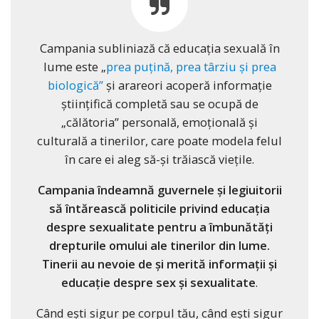
Campania subliniază că educația sexuală în
lume este „
prea puțină, prea târziu și prea
biologică”
și arareori acoperă informație
științifică completă sau se ocupă de
„călătoria” personală, emoțională și
culturală a tinerilor, care poate modela felul
în care ei aleg să-și trăiască viețile.
Campania îndeamnă guvernele și legiuitorii
să întărească politicile privind educația
despre sexualitate pentru a îmbunătăți
drepturile omului ale tinerilor din lume.
Tinerii au nevoie de și merită informații și
educație despre sex și sexualitate
.
Când ești sigur pe corpul tău, când ești sigur