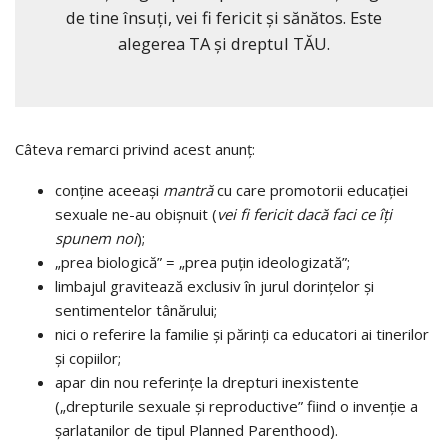
de tine însuți, vei fi fericit și sănătos. Este
alegerea TA și dreptul TĂU.
Câteva remarci privind acest anunț:
conține aceeași
mantră
cu care promotorii educației
sexuale ne-au obișnuit (
vei fi fericit dacă faci ce îți
spunem noi
);
„prea biologică” = „prea puțin ideologizată”;
limbajul gravitează exclusiv în jurul dorințelor și
sentimentelor tânărului;
nici o referire la familie și părinți ca educatori ai tinerilor
și copiilor;
apar din nou referințe la drepturi inexistente
(„drepturile sexuale și reproductive” fiind o invenție a
șarlatanilor de tipul Planned Parenthood).