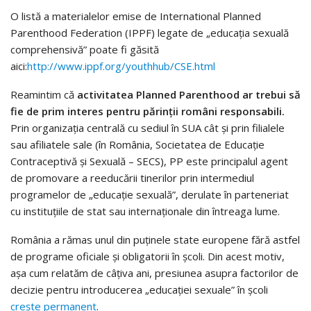
O listă a materialelor emise de International Planned
Parenthood Federation (IPPF) legate de „educația sexuală
comprehensivă” poate fi găsită
aici:
http://www.ippf.org/youthhub/CSE.html
Reamintim că
activitatea Planned Parenthood ar trebui să
fie de prim interes pentru părinții români responsabili.
Prin organizația centrală cu sediul în SUA cât și prin filialele
sau afiliatele sale (în România, Societatea de Educație
Contraceptivă și Sexuală – SECS), PP este principalul agent
de promovare a reeducării tinerilor prin intermediul
programelor de „educație sexuală”, derulate în parteneriat
cu instituțiile de stat sau internaționale din întreaga lume.
România a rămas unul din puținele state europene fără astfel
de programe oficiale și obligatorii în școli. Din acest motiv,
așa cum relatăm de câțiva ani, presiunea asupra factorilor de
decizie pentru introducerea „educației sexuale” în școli
crește permanent
.