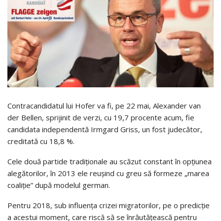
Contracandidatul lui Hofer va fi, pe 22 mai, Alexander van
der Bellen, sprijinit de verzi, cu 19,7 procente acum, fie
candidata independentă Irmgard Griss, un fost judecător,
creditată cu 18,8 %.
Cele două partide tradiţionale au scăzut constant în opţiunea
alegătorilor, în 2013 ele reuşind cu greu să formeze „marea
coaliţie” după modelul german.
Pentru 2018, sub influenţa crizei migratorilor, pe o predicţie
a acestui moment, care riscă să se înrăutăţească pentru