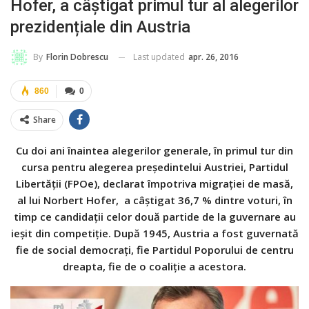
Hofer, a câștigat primul tur al alegerilor
prezidențiale din Austria
Last updated
apr. 26, 2016
By
Florin Dobrescu
860
0
Share
Cu doi ani înaintea alegerilor generale, în primul tur din
cursa pentru alegerea preşedintelui Austriei, Partidul
Libertăţii (FPOe), declarat împotriva migraţiei de masă,
al lui Norbert Hofer, a câştigat 36,7 % dintre voturi, în
timp ce candidaţii celor două partide de la guvernare au
ieşit din competiţie.
După 1945, Austria a fost guvernată
fie de social democraţi, fie Partidul Poporului de centru
dreapta, fie de o coaliţie a acestora.