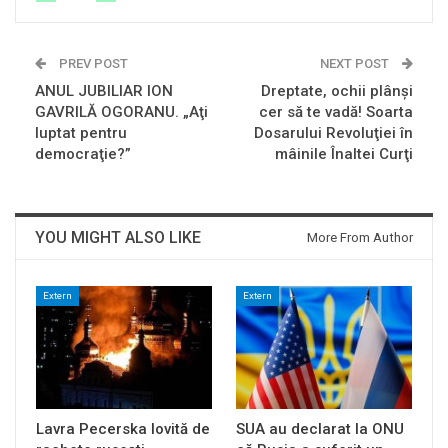
PREV POST
NEXT POST
ANUL JUBILIAR ION
Dreptate, ochii plânşi
GAVRILĂ OGORANU. „Aţi
cer să te vadă! Soarta
luptat pentru
Dosarului Revoluţiei în
democraţie?”
mâinile Înaltei Curţi
YOU MIGHT ALSO LIKE
More From Author
Extern
Extern
Lavra Pecerska lovită de
SUA au declarat la ONU