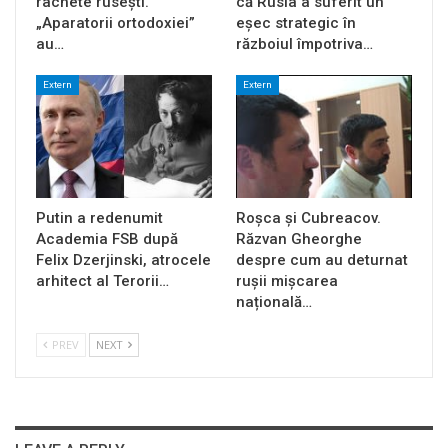
rachete rusești.
că Rusia a suferit un
„Aparatorii ortodoxiei”
eșec strategic în
au…
războiul împotriva…
Extern
Extern
Putin a redenumit
Roșca și Cubreacov.
Academia FSB după
Răzvan Gheorghe
Felix Dzerjinski, atrocele
despre cum au deturnat
arhitect al Terorii…
rușii mișcarea
națională…
PREV
NEXT