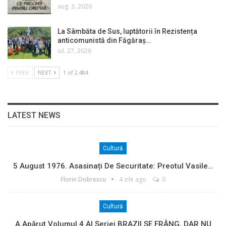
aug. 3, 2026
La Sâmbăta de Sus, luptătorii în Rezistența
anticomunistă din Făgăraș…
iul. 27, 2026
PREV
NEXT
1 of 2.484
LATEST NEWS
Cultură
5 August 1976. Asasinați De Securitate: Preotul Vasile…
Florin Dobrescu
4 zile ago
0
Cultură
A Apărut Volumul 4 Al Seriei BRAZII SE FRÂNG, DAR NU