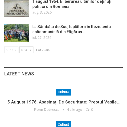
1 august 1964. Eliberarea ultimilor deținuți
politici din România…
aug. 3, 2026
La Sâmbăta de Sus, luptătorii în Rezistența
anticomunistă din Făgăraș…
iul. 27, 2026
PREV
NEXT
1 of 2.484
LATEST NEWS
Cultură
5 August 1976. Asasinați De Securitate: Preotul Vasile…
Florin Dobrescu
4 zile ago
0
Cultură