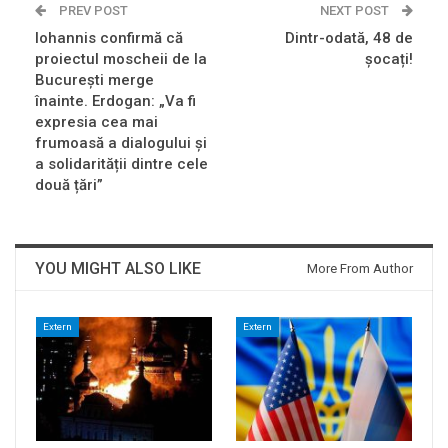
PREV POST
NEXT POST
Iohannis confirmă că
Dintr-odată, 48 de
proiectul moscheii de la
șocați!
București merge
înainte. Erdogan: „Va fi
expresia cea mai
frumoasă a dialogului și
a solidarității dintre cele
două țări”
YOU MIGHT ALSO LIKE
More From Author
Extern
Extern