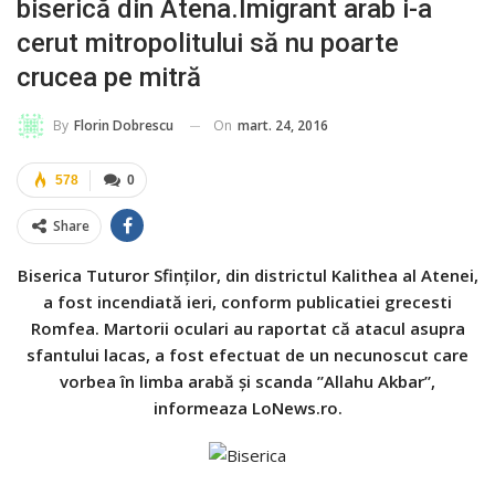
biserică din Atena.Imigrant arab i-a
cerut mitropolitului să nu poarte
crucea pe mitră
On
mart. 24, 2016
By
Florin Dobrescu
578
0
Share
Biserica Tuturor Sfinților, din districtul Kalithea al Atenei,
a fost incendiată ieri, conform publicatiei grecesti
Romfea. Martorii oculari au raportat că atacul asupra
sfantului lacas, a fost efectuat de un necunoscut care
vorbea în limba arabă și scanda ”Allahu Akbar”,
informeaza LoNews.ro.