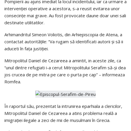
Pompierii au ajuns imediat la locul incidentului, iar ca urmare a
intervenției operative a acestora, s-a reusit evitarea unor
consecințe mai grave. Au fost provocate daune doar unei sali
destinate utilitatilor.
Arhimandritul Simeon Voliotis, din Arhiepiscopia de Atena, a
contactat autoritățile: “Va rugam să identificati autorii și să ii
aduceti în fața justiției.
Mitropolitul Daniel de Cezareea a amintit, in aceste zile, ca
“unul dintre refugiati i-a cerut Mitropolitului Serafim să-și dea
jos crucea de pe mitra pe care o purta pe cap” – informeaza
Romfea.
În raportul său, prezentat la intrunirea eparhiala a clericilor,
Mitropolitul Daniel de Cezareea a atins problema reală a
imigrației ilegale a zeci de mii de musulmani în Grecia.