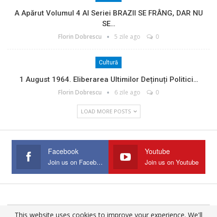
A Apărut Volumul 4 Al Seriei BRAZII SE FRÂNG, DAR NU
SE…
Florin Dobrescu
5 zile ago
0
Cultură
1 August 1964. Eliberarea Ultimilor Deținuți Politici…
Florin Dobrescu
6 zile ago
0
LOAD MORE POSTS
Facebook
Youtube
Join us on Facebook
Join us on Youtube
This website uses cookies to improve your experience. We'll