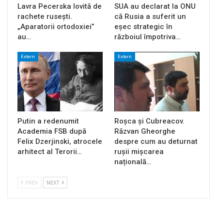
Lavra Pecerska lovită de
SUA au declarat la ONU
rachete rusești.
că Rusia a suferit un
„Aparatorii ortodoxiei”
eșec strategic în
au…
războiul împotriva…
Extern
Extern
Putin a redenumit
Roșca și Cubreacov.
Academia FSB după
Răzvan Gheorghe
Felix Dzerjinski, atrocele
despre cum au deturnat
arhitect al Terorii…
rușii mișcarea
națională…
PREV
NEXT