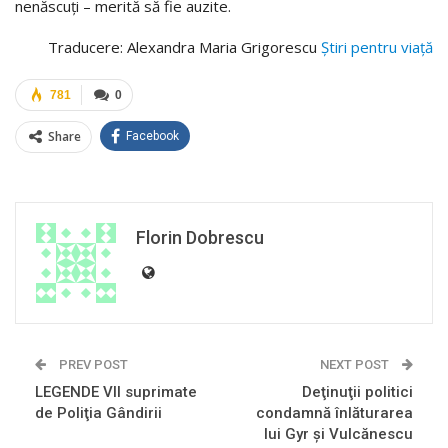
nenăscuți – merită să fie auzite.
Traducere: Alexandra Maria Grigorescu
Ştiri pentru viaţă
781
0
Share
Facebook
Florin Dobrescu
PREV POST
NEXT POST
LEGENDE VII suprimate
Deţinuţii politici
de Poliţia Gândirii
condamnă înlăturarea
lui Gyr şi Vulcănescu