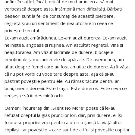
adânc în suflet, încât, oricât de mult ar încerca să mai
vorbească despre asta, întâmpină mari dificultăți. Bărbaţii
deseori sunt la fel de consumați de această pierdere,
regretă și au un sentiment de neajutorare în ceea ce
privește trecutul.
Le-am auzit amărăciunea. Le-am auzit durerea. Le-am auzit
neliniștea, angoasa și ruşinea. Am ascultat regretul, vina și
neajutorarea. Am văzut lacrimile de durere, blocajele
emoționale și mecanismele de apărare. De asemenea, am
aflat despre femei care au fost amuțite de durere. Au învăţat
că nu pot vorbi cu voce tare despre asta, așa că și-au
păstrat poveștile pentru ele. Au rămas tăcute pentru ani
buni, uneori decenii. Este tragic. Este dureros. Este ceva ce
reușește să îţi deschidă ochii.
Oamenii îndurerați din „Silent No More” poate că le-au
refuzat dreptul la glas pruncilor lor, dar, prin durere, ei își
folosesc propriile voci pentru a oferi o şansă la viață altor
copilași. Iar poveștile – care sunt de altfel și poveștile copiilor