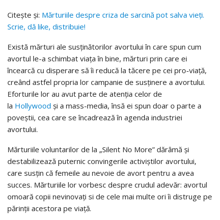
Citește și:
Mărturiile despre criza de sarcină pot salva vieți.
Scrie, dă like, distribuie!
Există mărturi ale susținătorilor avortului în care spun cum
avortul le-a schimbat viața în bine, mărturi prin care ei
încearcă cu disperare să îi reducă la tăcere pe cei pro-viață,
creând astfel propria lor campanie de susținere a avortului.
Eforturile lor au avut parte de atenția celor de
la
Hollywood
și a mass-media, însă ei spun doar o parte a
poveștii, cea care se încadrează în agenda industriei
avortului.
Mărturiile voluntarilor de la „Silent No More” dărâmă și
destabilizează puternic convingerile activiștilor avortului,
care susțin că femeile au nevoie de avort pentru a avea
succes. Mărturiile lor vorbesc despre crudul adevăr: avortul
omoară copii nevinovați si de cele mai multe ori îi distruge pe
părinții acestora pe viață.