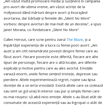
„Am văzut multă promovare media și susținere în campania
pro-avort din ultima vreme, am văzut actrițe de la
Hollywood dând mărturii despre avort și încurajând
avortarea, dar bărbaţii și femeile din „Silent No More”
vorbesc despre avorturi de mai mult de un deceniu”, a spus
Janet Morana, co-fondatoare „Silent No More”.
Cullen Herout, care scrie pentru ziarul
The Blaze
, și-a
împărtășit experiența de a lucra cu femei post-avort: „Am
auzit și am citit nenumărate povești despre femei care au
făcut avort. Fiecare poveste este diferită, fiecare are alte
tipuri de personaje, fiecare are o altă locație, are diferite
explicații și motive pentru care au ales avortul. Emoțiile
variază enorm, unele femei simțind tristețe, depresie sau
pierdere. Altele experimentează regret, rușine sau lipsa
dorinței de a se ierta vreodată. Există altele care se izolează
sau simt un gol uriaș în interior sau pur și simplu femei care
nu mai reușesc să aibă nicio emoție. Altele s-au lăsat atât de
consumate de această experiență sau au îngropat-o atât de