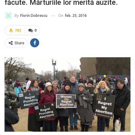
făcute. Mărturiile lor merită auzite.
On
feb. 25, 2016
By
Florin Dobrescu
781
0
Share