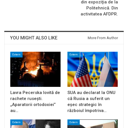
din expoziţia de la
Politehnică. Din
activitatea AFDPR.
YOU MIGHT ALSO LIKE
More From Author
Extern
Extern
Lavra Pecerska lovită de
SUA au declarat la ONU
rachete rusești.
că Rusia a suferit un
„Aparatorii ortodoxiei”
eșec strategic în
au…
războiul împotriva…
Extern
Extern