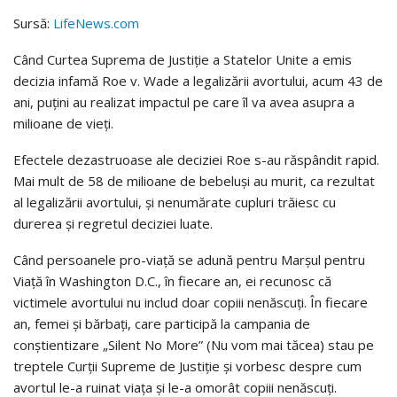
Sursă:
LifeNews.com
Când Curtea Suprema de Justiție a Statelor Unite a emis
decizia infamă Roe v. Wade a legalizării avortului, acum 43 de
ani, puțini au realizat impactul pe care îl va avea asupra a
milioane de vieți.
Efectele dezastruoase ale deciziei Roe s-au răspândit rapid.
Mai mult de 58 de milioane de bebeluși au murit, ca rezultat
al legalizării avortului, și nenumărate cupluri trăiesc cu
durerea și regretul deciziei luate.
Când persoanele pro-viață se adună pentru Marșul pentru
Viață în Washington D.C., în fiecare an, ei recunosc că
victimele avortului nu includ doar copiii nenăscuți. În fiecare
an, femei și bărbaţi, care participă la campania de
conștientizare „Silent No More” (Nu vom mai tăcea) stau pe
treptele Curții Supreme de Justiție și vorbesc despre cum
avortul le-a ruinat viața și le-a omorât copiii nenăscuți.