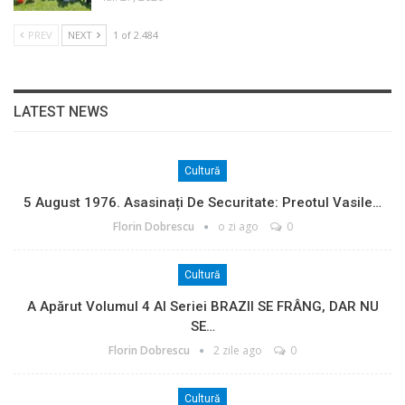
PREV
NEXT
1 of 2.484
LATEST NEWS
Cultură
5 August 1976. Asasinați De Securitate: Preotul Vasile…
Florin Dobrescu
o zi ago
0
Cultură
A Apărut Volumul 4 Al Seriei BRAZII SE FRÂNG, DAR NU
SE…
Florin Dobrescu
2 zile ago
0
Cultură