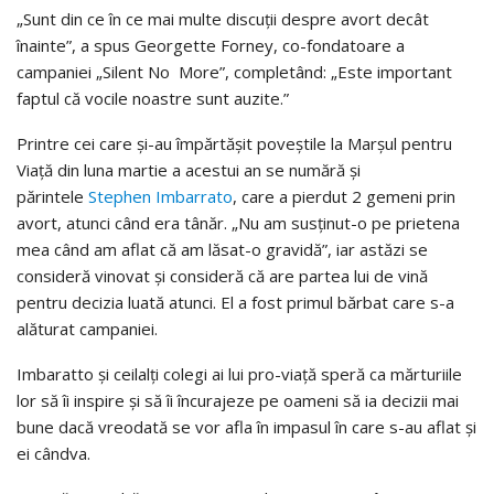
„Sunt din ce în ce mai multe discuții despre avort decât
înainte”, a spus Georgette Forney, co-fondatoare a
campaniei „Silent No More”, completând: „Este important
faptul că vocile noastre sunt auzite.”
Printre cei care și-au împărtăşit poveștile la Marșul pentru
Viață din luna martie a acestui an se numără și
părintele
Stephen Imbarrato
, care a pierdut 2 gemeni prin
avort, atunci când era tânăr. „Nu am susținut-o pe prietena
mea când am aflat că am lăsat-o gravidă”, iar astăzi se
consideră vinovat și consideră că are partea lui de vină
pentru decizia luată atunci. El a fost primul bărbat care s-a
alăturat campaniei.
Imbaratto și ceilalți colegi ai lui pro-viață speră ca mărturiile
lor să îi inspire și să îi încurajeze pe oameni să ia decizii mai
bune dacă vreodată se vor afla în impasul în care s-au aflat și
ei cândva.