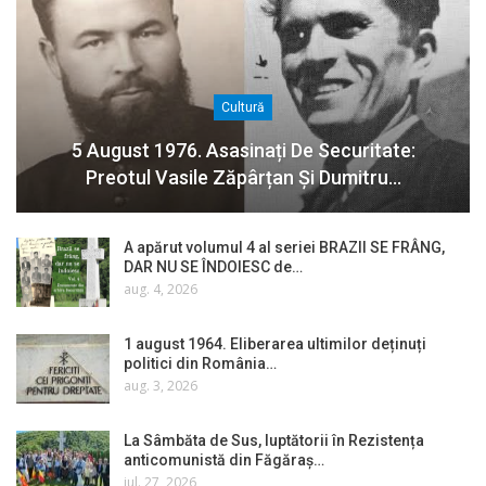
Cultură
5 August 1976. Asasinați De Securitate:
Preotul Vasile Zăpârțan Și Dumitru…
A apărut volumul 4 al seriei BRAZII SE FRÂNG,
DAR NU SE ÎNDOIESC de…
aug. 4, 2026
1 august 1964. Eliberarea ultimilor deținuți
politici din România…
aug. 3, 2026
La Sâmbăta de Sus, luptătorii în Rezistența
anticomunistă din Făgăraș…
iul. 27, 2026