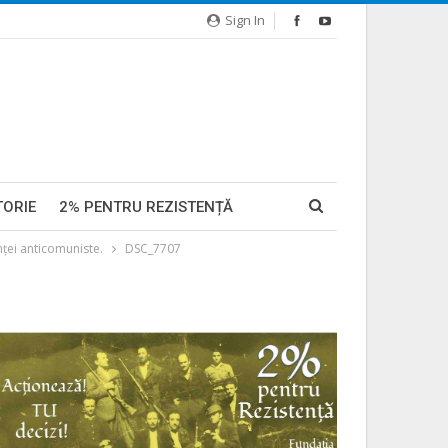
Sign In
TORIE
2% PENTRU REZISTENȚĂ
ţei anticomuniste.
DSC_7707