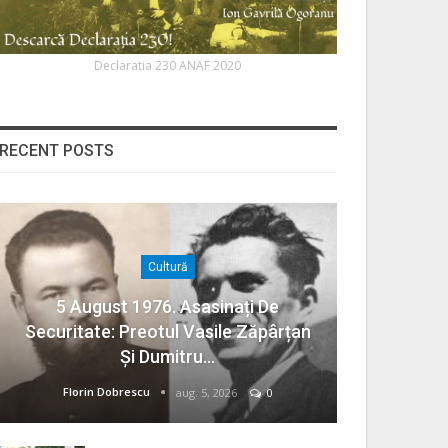
Declaratia 230 ANAF 2020
RECENT POSTS
Cultură
5 August 1976. Asasinați De
Securitate: Preotul Vasile Zăpârțan
Și Dumitru…
Florin Dobrescu
aug. 5, 2026
0