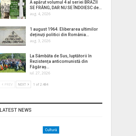
A apărut volumul 4 al seriei BRAZII
SE FRÂNG, DAR NU SE ÎNDOIESC de…
aug. 4, 2026
1 august 1964. Eliberarea ultimilor
deținuți politici din România…
aug. 3, 2026
La Sâmbăta de Sus, luptătorii în
Rezistența anticomunistă din
Făgăraș…
iul. 27, 2026
PREV
NEXT
1 of 2.484
LATEST NEWS
Cultură