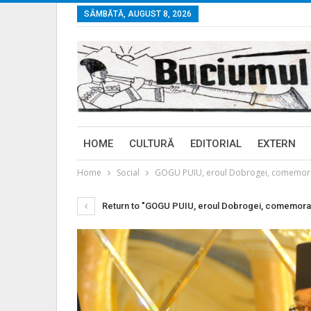
SÂMBĂTĂ, AUGUST 8, 2026
HOME
CULTURĂ
EDITORIAL
EXTERN
Home
Social
GOGU PUIU, eroul Dobrogei, comemorat l
Return to "GOGU PUIU, eroul Dobrogei, comemorat l