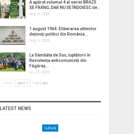
A apărut volumul 4 al seriei BRAZII
SE FRÂNG, DAR NU SE ÎNDOIESC de…
aug. 4, 2026
1 august 1964. Eliberarea ultimilor
deținuți politici din România…
aug. 3, 2026
La Sâmbăta de Sus, luptătorii în
Rezistența anticomunistă din
Făgăraș…
iul. 27, 2026
PREV
NEXT
1 of 2.484
LATEST NEWS
Cultură