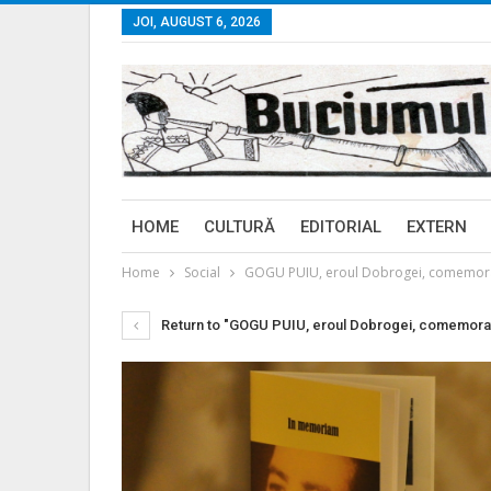
JOI, AUGUST 6, 2026
HOME
CULTURĂ
EDITORIAL
EXTERN
Home
Social
GOGU PUIU, eroul Dobrogei, comemorat l
Return to "GOGU PUIU, eroul Dobrogei, comemorat l