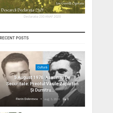
Declaratia 230 ANAF 2020
RECENT POSTS
Cultură
5 August 1976. Asasinați De
Securitate: Preotul Vasile Zăpârțan
Și Dumitru…
Florin Dobrescu
aug. 5, 2026
0