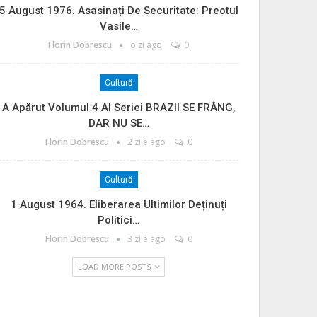
5 August 1976. Asasinați De Securitate: Preotul
Vasile…
Florin Dobrescu
o zi ago
0
Cultură
A Apărut Volumul 4 Al Seriei BRAZII SE FRÂNG,
DAR NU SE…
Florin Dobrescu
2 zile ago
0
Cultură
1 August 1964. Eliberarea Ultimilor Deținuți
Politici…
Florin Dobrescu
3 zile ago
0
LOAD MORE POSTS