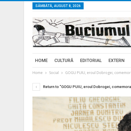
SÂMBĂTĂ, AUGUST 8, 2026
HOME
CULTURĂ
EDITORIAL
EXTERN
Home
Social
GOGU PUIU, eroul Dobrogei, comemorat l
Return to "GOGU PUIU, eroul Dobrogei, comemorat l