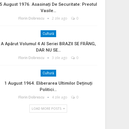
5 August 1976. Asasinați De Securitate: Preotul
Vasile…
Florin Dobrescu
2 zile ago
0
Cultură
A Apărut Volumul 4 Al Seriei BRAZII SE FRÂNG,
DAR NU SE…
Florin Dobrescu
3 zile ago
0
Cultură
1 August 1964. Eliberarea Ultimilor Deținuți
Politici…
Florin Dobrescu
4 zile ago
0
LOAD MORE POSTS