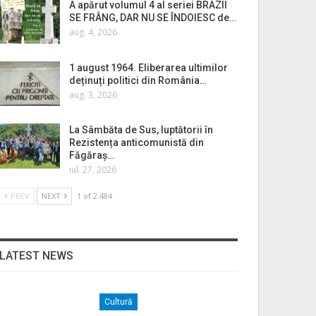
A apărut volumul 4 al seriei BRAZII
SE FRÂNG, DAR NU SE ÎNDOIESC de…
aug. 4, 2026
1 august 1964. Eliberarea ultimilor
deținuți politici din România…
aug. 3, 2026
La Sâmbăta de Sus, luptătorii în
Rezistența anticomunistă din
Făgăraș…
iul. 27, 2026
PREV
NEXT
1 of 2.484
LATEST NEWS
Cultură