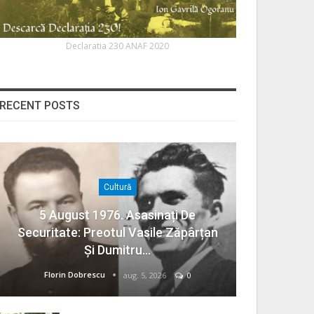
Declaratia 230 ANAF 2020
RECENT POSTS
Cultură
5 August 1976. Asasinați De
Securitate: Preotul Vasile Zăpârțan
Și Dumitru…
Florin Dobrescu
aug. 5, 2026
0