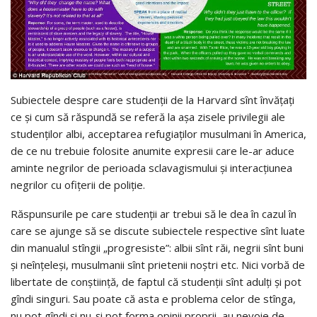
Subiectele despre care studenții de la Harvard sînt învățați
ce și cum să răspundă se referă la așa zisele privilegii ale
studenților albi, acceptarea refugiaților musulmani în America,
de ce nu trebuie folosite anumite expresii care le-ar aduce
aminte negrilor de perioada sclavagismului și interacțiunea
negrilor cu ofițerii de poliție.
Răspunsurile pe care studenții ar trebui să le dea în cazul în
care se ajunge să se discute subiectele respective sînt luate
din manualul stîngii „progresiste”: albii sînt răi, negrii sînt buni
și neînțeleși, musulmanii sînt prietenii noștri etc. Nici vorbă de
libertate de conștiință, de faptul că studenții sînt adulți și pot
gîndi singuri. Sau poate că asta e problema celor de stînga,
nu pot gîndi și nu-și pot forma opinii proprii, au nevoie de