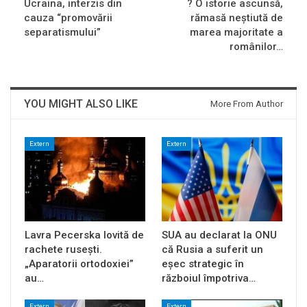
Ucraina, interzis din
? O istorie ascunsă,
cauza “promovării
rămasă neştiută de
separatismului”
marea majoritate a
românilor…
YOU MIGHT ALSO LIKE
More From Author
Extern
Extern
Lavra Pecerska lovită de
SUA au declarat la ONU
rachete rusești.
că Rusia a suferit un
„Aparatorii ortodoxiei”
eșec strategic în
au…
războiul împotriva…
Extern
Extern