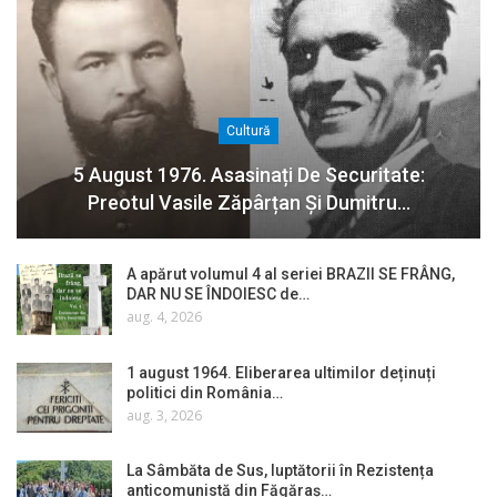
Cultură
5 August 1976. Asasinați De Securitate:
Preotul Vasile Zăpârțan Și Dumitru…
A apărut volumul 4 al seriei BRAZII SE FRÂNG,
DAR NU SE ÎNDOIESC de…
aug. 4, 2026
1 august 1964. Eliberarea ultimilor deținuți
politici din România…
aug. 3, 2026
La Sâmbăta de Sus, luptătorii în Rezistența
anticomunistă din Făgăraș…