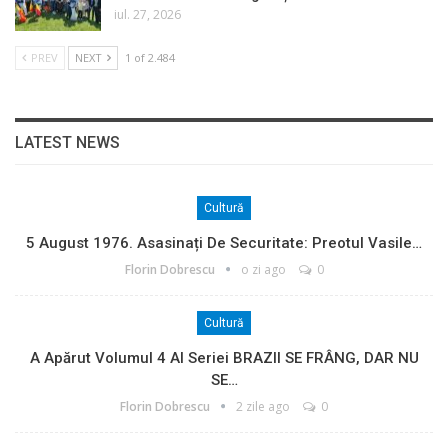
iul. 27, 2026
PREV
NEXT
1 of 2.484
LATEST NEWS
Cultură
5 August 1976. Asasinați De Securitate: Preotul Vasile…
Florin Dobrescu
o zi ago
0
Cultură
A Apărut Volumul 4 Al Seriei BRAZII SE FRÂNG, DAR NU
SE…
Florin Dobrescu
2 zile ago
0