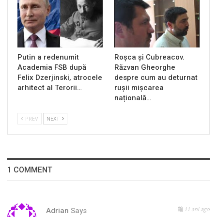
Putin a redenumit
Roșca și Cubreacov.
Academia FSB după
Răzvan Gheorghe
Felix Dzerjinski, atrocele
despre cum au deturnat
arhitect al Terorii…
rușii mișcarea
națională…
PREV
NEXT
1 COMMENT
11 ani ago
Adrian
Says