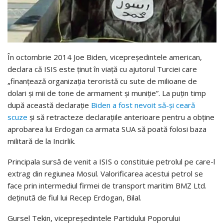
În octombrie 2014 Joe Biden, vicepreședintele american,
declara că ISIS este ținut în viață cu ajutorul Turciei care
„finanțează organizația teroristă cu sute de milioane de
dolari și mii de tone de armament și muniție”. La puțin timp
după această declarație
Biden a fost nevoit să-și ceară
scuze
și să retracteze declarațiile anterioare pentru a obține
aprobarea lui Erdogan ca armata SUA să poată folosi baza
militară de la Incirlik.
Principala sursă de venit a ISIS o constituie petrolul pe care-l
extrag din regiunea Mosul. Valorificarea acestui petrol se
face prin intermediul firmei de transport maritim BMZ Ltd.
deținută de fiul lui Recep Erdogan, Bilal.
Gursel Tekin, vicepreședintele Partidului Poporului