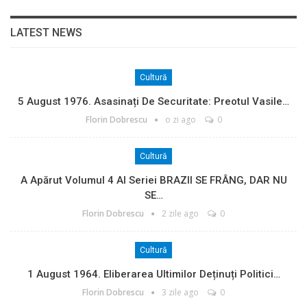
LATEST NEWS
Cultură
5 August 1976. Asasinați De Securitate: Preotul Vasile…
Florin Dobrescu
o zi ago
0
Cultură
A Apărut Volumul 4 Al Seriei BRAZII SE FRÂNG, DAR NU
SE…
Florin Dobrescu
2 zile ago
0
Cultură
1 August 1964. Eliberarea Ultimilor Deținuți Politici…
Florin Dobrescu
3 zile ago
0