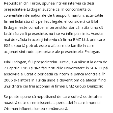
Republican din Turcia, spunea într-un interviu că deși
președintele Erdogan susține că, în concordanță cu
convențiile internaționale de transport maritim, activitățile
firmei fiului său sînt perfect legale, el consideră că Bilal
Erdogan este complice al teroriștilor dar că, atîta timp cît
tatăl său va fi președinte, nu i se va întîmpla nimic. Acesta
mai dezvăluia în același interviu că firma BMZ Ltd, prin care
ISIS exportă petrol, este o afacere de familie în care
acționari sînt rude apropriate ale președintelui Erdogan.
Bilal Erdogan, fiul președintelui Turciei, s-a născut la data de
23 aprilie 1980 și și-a făcut studiile universitare în SUA. După
absolvire a lucrat o perioadă ca intern la Banca Mondială. În
2006 s-a întors în Turcia unde a devenit om de afaceri fiind
unul dintre cei trei acționari ai firmei BMZ Group Denizcilik.
Se poate spune că nepotismul de care suferă societatea
noastră este o reminiscența a perioadei în care Imperiul
Otoman influența lumea românească.