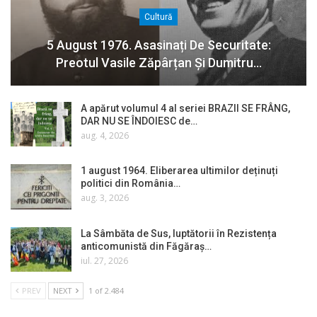
Cultură
5 August 1976. Asasinați De Securitate:
Preotul Vasile Zăpârțan Și Dumitru…
A apărut volumul 4 al seriei BRAZII SE FRÂNG,
DAR NU SE ÎNDOIESC de…
aug. 4, 2026
1 august 1964. Eliberarea ultimilor deținuți
politici din România…
aug. 3, 2026
La Sâmbăta de Sus, luptătorii în Rezistența
anticomunistă din Făgăraș…
iul. 27, 2026
PREV
NEXT
1 of 2.484