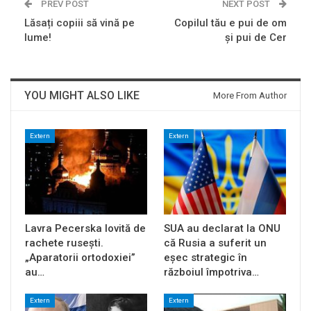
PREV POST
NEXT POST
Lăsați copiii să vină pe
Copilul tău e pui de om
lume!
și pui de Cer
YOU MIGHT ALSO LIKE
More From Author
Extern
Extern
Lavra Pecerska lovită de
SUA au declarat la ONU
rachete rusești.
că Rusia a suferit un
„Aparatorii ortodoxiei”
eșec strategic în
au…
războiul împotriva…
Extern
Extern