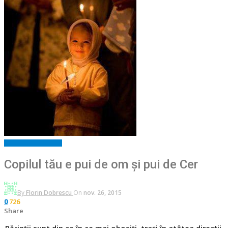
Editorial
Spiritualitate
Copilul tău e pui de om și pui de Cer
By
Florin Dobrescu
On
nov. 26, 2015
726
0
Share
Părinții sunt din ce în ce mai obosiți, trași în atâtea direcții,