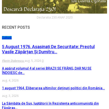
Declaratia 230 ANAF 2020
RECENT POSTS
Cultură
5 August 1976. Asasinați De Securitate: Preotul
Vasile Zăpârțan Și Dumitru…
Florin Dobrescu
aug. 5, 2026
0
A apărut volumul 4 al seriei BRAZII SE FRÂNG, DAR NU SE
ÎNDOIESC de…
aug. 4, 2026
1 august 1964. Eliberarea ultimilor deținuți politici din România…
aug. 3, 2026
La Sâmbăta de Sus, luptătorii în Rezistența anticomunistă din
Făgăraș…