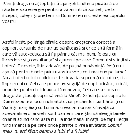
Părinți dragi, nu așteptați să ajungeți la ultima picătură de
răbdare sau energie pentru a vă aminti că sunteți, de la
început, colegii și prietenii lui Dumnezeu în creșterea copilului
vostru.
Astfel încât, pe lângă cărțile despre creșterea corectă a
copiilor, cursurile de nutriție sănătoasă și orice altă formă în
care vă auto-educați să fiți părinți cât mai buni, folosiți cu
încredere și „consultanța” și ajutorul pe care Domnul și sfinții vi-
l oferă. E nevoie, într-adevăr, de puțină bunăvoință, însă nu-i
așa că pentru binele puiului vostru vreți ce-i mai bun pe lume?
Nu a-i oferi totul copilului este dovada supremă de iubire, ci a-l
împrieteni cu Cel care poate avea grijă de copil oricând, oricât,
oriunde, pentru totdeauna: Dumnezeu, Cel care-a spus cu
dragoste „Lăsați copiii să vină la Mine!”. Grădinița de copii a lui
Dumnezeu are locuri nelimitate, iar prichindeii sunt hrăniți cu
Viață și mângâiați cu Lumină, cresc armonios și învață că
adevărații eroi ai vieții sunt oamenii care știu să aleagă binele,
chiar și atunci când asta nu-i la îndemână. Învață, de fapt, lecția
fundamentală pe care orice părinte o vrea învățată:
Copilul
meu, tu ești făcut pentru a iubi și a fi iubit!