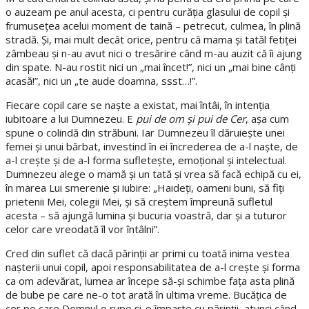
o auzeam pe anul acesta, ci pentru curăția glasului de copil și
frumusețea acelui moment de taină – petrecut, culmea, în plină
stradă. Și, mai mult decât orice, pentru că mama și tatăl fetiței
zâmbeau și n-au avut nici o tresărire când m-au auzit că îi ajung
din spate. N-au rostit nici un „mai încet!”, nici un „mai bine cânți
acasă!”, nici un „te aude doamna, ssst…!”.
Fiecare copil care se naște a existat, mai întâi, în intenția
iubitoare a lui Dumnezeu. E
pui de om și pui de Cer
, așa cum
spune o colindă din străbuni. Iar Dumnezeu îl dăruiește unei
femei și unui bărbat, investind în ei încrederea de a-l naște, de
a-l crește și de a-l forma sufletește, emoțional și intelectual.
Dumnezeu alege o mamă și un tată și vrea să facă echipă cu ei,
în marea Lui smerenie și iubire: „Haideți, oameni buni, să fiți
prietenii Mei, colegii Mei, și să creștem împreună sufletul
acesta – să ajungă lumina și bucuria voastră, dar și a tuturor
celor care vreodată îl vor întâlni”.
Cred din suflet că dacă părinții ar primi cu toată inima vestea
nașterii unui copil, apoi responsabilitatea de a-l crește și forma
ca om adevărat, lumea ar începe să-și schimbe fața asta plină
de bube pe care ne-o tot arată în ultima vreme. Bucățica de
cer pe care Domnul o rupe și-o împarte cu părinții, atunci când