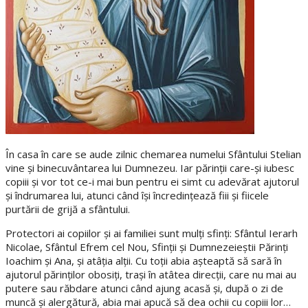
În casa în care se aude zilnic chemarea numelui Sfântului Stelian
vine și binecuvântarea lui Dumnezeu. Iar părinții care-și iubesc
copiii și vor tot ce-i mai bun pentru ei simt cu adevărat ajutorul
și îndrumarea lui, atunci când își încredințează fiii și fiicele
purtării de grijă a sfântului.
Protectori ai copiilor și ai familiei sunt mulți sfinți: Sfântul Ierarh
Nicolae, Sfântul Efrem cel Nou, Sfinții și Dumnezeieștii Părinți
Ioachim și Ana, și atâția alții. Cu toții abia așteaptă să sară în
ajutorul părinților obosiți, trași în atâtea direcții, care nu mai au
putere sau răbdare atunci când ajung acasă și, după o zi de
muncă și alergătură, abia mai apucă să dea ochii cu copiii lor…