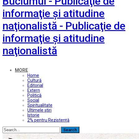
Buciumul - Publicaţie de
informaţie şi atitudine
naţionalistă - Publicaţie de
informaţie şi atitudine
naţionalistă
MORE
Home
Cultură
Editorial
Extern
Politică
Social
Spiritualitate
Ultimele ştiri
Istorie
2% pentru Rezistență
Posts