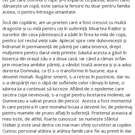
dăruiește un copil, este șansa la fericire nu doar pentru familia
aceea, ci pentru întreaga umanitate.
Încă din copilărie, am un prieten care a fost crescut cu multă
dragoste şi cu milă pentru cei în suferinţă. Moartea fraţilor şi
surorilor din casa părintească a sădit în firea lui mila de copii,
pentru tot restul vieţii sale. Aplecat spre cele duhovniceşti şi
îndrumat în permanenţă de părinţi pe calea bisericii, drept
mulţumire pentru darul vieţii primite, băiatul acesta a găsit în
biserica din oraşul său o a doua casă. Iar când a rămas orfan
prin moartea ambilor părinți, a vândut toată averea și și-a adus
durerea Domnului, ca El s-o transforme în bucurie; așa a
devenit monah. Rugător smerit, s-a retras în pustnicie, dar nu
s-a despărțit nici o clipă de sufletele celor rămași în lume, ci
iubirea lui a continuat să lucreze. Aflând de o epidemie care
secera copii nevinovați, s-a rugat pentru încetarea molimei, iar
Dumnezeu a salvat pruncii din pericol. Acesta a fost momentul
în care peștera în care monahul locuia a devenit loc de pelerinaj
pentru mamele de prunci aflați în suferință. Prietenul aceasta al
meu este, de altfel, foarte cunoscut: se numește Sfântul
Stelian și este unul dintre cei mai mari sfinți ocrotitori ai copiilor.
Cunosc personal atâtea și atâtea familii care fie au primit în dar