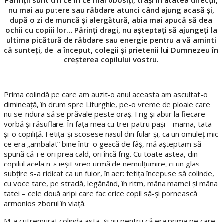
nu mai au putere sau răbdare atunci când ajung acasă și,
după o zi de muncă și alergătură, abia mai apucă să dea
ochii cu copiii lor… Părinți dragi, nu așteptați să ajungeți la
ultima picătură de răbdare sau energie pentru a vă aminti
că sunteți, de la început, colegii și prietenii lui Dumnezeu în
creșterea copilului vostru.
Prima colindă pe care am auzit-o anul aceasta am ascultat-o
dimineață, în drum spre Liturghie, pe-o vreme de ploaie care
nu se-ndura să se prăvale peste oraș. Frig și abur la fiecare
vorbă și răsuflare. În fața mea cu trei-patru pași ‒ mama, tata
și-o copiliță. Fetița-și scosese nasul din fular și, ca un omuleț mic
ce era „ambalat” bine într-o geacă de fâș, mă așteptam să
spună că-i e ori prea cald, ori încă frig. Cu toate astea, din
copilul acela n-a ieșit vreo urmă de nemulțumire, ci un glas
subțire s-a ridicat ca un fuior, în aer: fetița începuse să colinde,
cu voce tare, pe stradă, legănând, în ritm, mâna mamei și mâna
tatei – cele două aripi care fac orice copil să-și pornească
armonios zborul în viață.
M-a cutremurat colinda asta, și nu pentru că era prima pe care