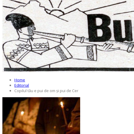
Categories
Tags
Home
Editorial
Copilul tău e pui de om și pui de Cer