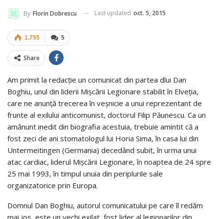
Last updated
oct. 5, 2015
By
Florin Dobrescu
1.755
5
Share
Am primit la redacţie un comunicat din partea dlui Dan
Boghiu, unul din liderii Mişcării Legionare stabilit în Elveţia,
care ne anunţă trecerea în veşnicie a unui reprezentant de
frunte al exilului anticomunist, doctorul Filip Păunescu. Ca un
amănunt inedit din biografia acestuia, trebuie amintit că a
fost zeci de ani stomatologul lui Horia Sima, în casa lui din
Untermeitingen (Germania)
decedând subit, în urma unui
atac cardiac, liderul Mişcării Legionare, în noaptea de 24 spre
25 mai 1993, în timpul unuia din periplurile sale
organizatorice prin Europa.
Domnul Dan Boghiu, autorul comunicatului pe care îl redăm
mai jos, este un vechi exilat, fost lider al legionarilor din