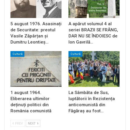
5 august 1976. Asasinați
A apărut volumul 4 al
de Securitate: preotul
seriei BRAZII SE FRÂNG,
Vasile Zăpârțan și
DAR NU SE ÎNDOIESC de
Dumitru Leontieș…
Ion Gavrilă…
Cultură
Cultură
1 august 1964.
La Sâmbăta de Sus,
Eliberarea ultimilor
luptătorii în Rezistența
deținuți politici din
anticomunistă din
România comunistă
Făgăraș au fost…
PREV
NEXT