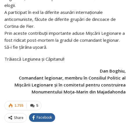
elogii.
A participat în exil la diferite asunări internaţionale
anticomuniste, făcute de diferite grupări de dincoace de
Cortina de Fier.
Prin aceste contribuţii importante aduse Mişcării Legionare a
fost ridicat post-mortem la gradul de comandant legionar.
Să-i fie ţărâna uşoară.
Trăiască Legiunea şi Căpitanul!
Dan Boghiu,
Comandant legionar, membru în Consiliul Politic al
Mişcării Legionare şi în comitetul pentru construirea
Monumentului Moţa-Marin din Majadahonda
1.755
5
Share
Facebook