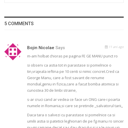
5 COMMENTS
11 ani ago
Bojin Nicolae
Says
m-am holbat chioras pe pagina FE GE MANU punct ro
si observ ca astia tot in parastase si pomelnice o
tin,vrajeala ieftina pe 10 centi si nimic concret.Cred ca
George Manu, care a fost savant de renume
mondial,geniu in fizica,care a facut bomba atomica si
cunostea 30 de limbi straine,
s-ar cruci cand ar vedea ce face un ONG care-i poarta
numele in Romania,si care se pretinde ,,salvatorul tarii,,
Daca tara o salvezi cu parastase si pomelnice ca si
umilii astia si pateticii leghionari de pe fg manu ro sincer
nu-mi ramane decat sa-i dau dracului,si sa le spun un