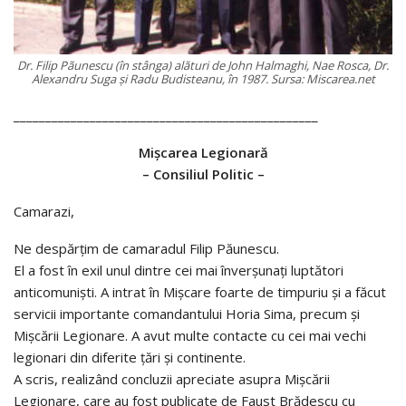
Dr. Filip Pãunescu (în stânga) alături de John Halmaghi, Nae Rosca, Dr.
Alexandru Suga şi Radu Budisteanu, în 1987. Sursa: Miscarea.net
________________________________________________
Mişcarea Legionară
– Consiliul Politic –
Camarazi,
Ne despărţim de camaradul Filip Păunescu.
El a fost în exil unul dintre cei mai înverşunaţi luptători
anticomunişti. A intrat în Mişcare foarte de timpuriu şi a făcut
servicii importante comandantului Horia Sima, precum şi
Mişcării Legionare. A avut multe contacte cu cei mai vechi
legionari din diferite ţări şi continente.
A scris, realizând concluzii apreciate asupra Mişcării
Legionare, care au fost publicate de Faust Brădescu cu