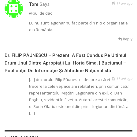
11 ani ago
Tom
Says
@pui de dac
Eu nu sunt legionar nu fac parte din nici o organizație
din România.
Reply
Dr. FILIP PĂUNESCU – Prezent! A Fost Condus Pe Ultimul
Drum Unul Dintre Apropiaţii Lui Horia Sima. | Buciumul –
Publicaţie De Informaţie Şi Atitudine Naţionalistă
11 ani ago
[…] doctorului Filip Păunescu, despre a cărei
trecere la cele veşnice am relatat ieri, prin comunicatul
reprezentantului Miţcării Legionare din exil, dl Dan
Boghiu, rezident în Elveţia. Autorul acestei comunicări,
dl Sorin Olariu este unul din primii legionari din tânăra
[…]