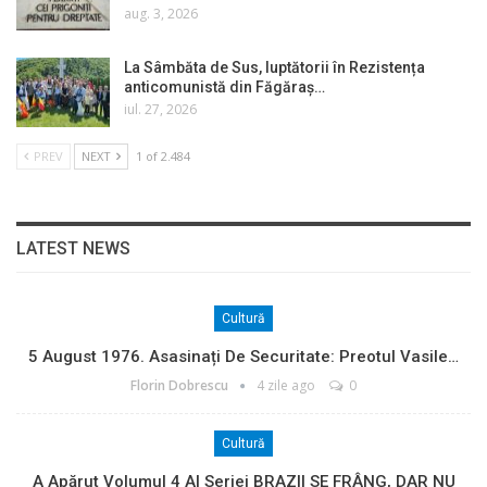
aug. 3, 2026
La Sâmbăta de Sus, luptătorii în Rezistența
anticomunistă din Făgăraș…
iul. 27, 2026
PREV
NEXT
1 of 2.484
LATEST NEWS
Cultură
5 August 1976. Asasinați De Securitate: Preotul Vasile…
Florin Dobrescu
4 zile ago
0
Cultură
A Apărut Volumul 4 Al Seriei BRAZII SE FRÂNG, DAR NU