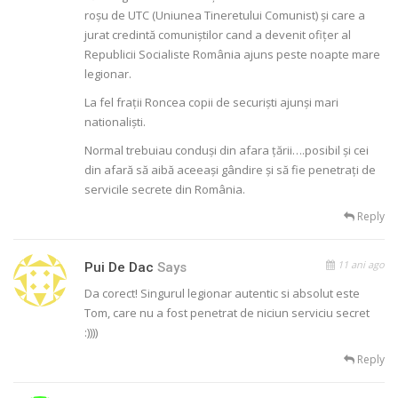
roșu de UTC (Uniunea Tineretului Comunist) și care a
jurat credintă comuniștilor cand a devenit ofițer al
Republicii Socialiste România ajuns peste noapte mare
legionar.
La fel frații Roncea copii de securiști ajunși mari
nationaliști.
Normal trebuiau conduși din afara țării….posibil și cei
din afară să aibă aceeași gândire și să fie penetrați de
servicile secrete din România.
Reply
11 ani ago
Pui De Dac
Says
Da corect! Singurul legionar autentic si absolut este
Tom, care nu a fost penetrat de niciun serviciu secret
:))))
Reply