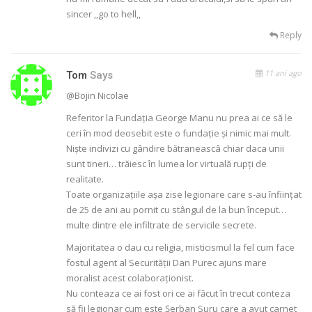
sincer ,,go to hell,,
Reply
11 ani ago
Tom
Says
@Bojin Nicolae
Referitor la Fundația George Manu nu prea ai ce să le
ceri în mod deosebit este o fundație și nimic mai mult.
Niște indivizi cu gândire bătraneascâ chiar daca unii
sunt tineri… trăiesc în lumea lor virtuală rupți de
realitate.
Toate organizațiile așa zise legionare care s-au înființat
de 25 de ani au pornit cu stângul de la bun început…
multe dintre ele infiltrate de servicile secrete.
Majoritatea o dau cu religia, misticismul la fel cum face
fostul agent al Securității Dan Purec ajuns mare
moralist acest colaboraționist.
Nu conteaza ce ai fost ori ce ai făcut în trecut conteza
să fii legionar cum este Șerban Suru care a avut carnet