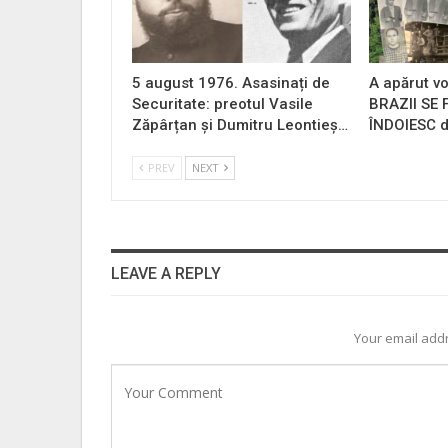
5 august 1976. Asasinați de
A apărut vo
Securitate: preotul Vasile
BRAZII SE
Zăpârțan și Dumitru Leontieș…
ÎNDOIESC d
PREV
NEXT
LEAVE A REPLY
Your email addr