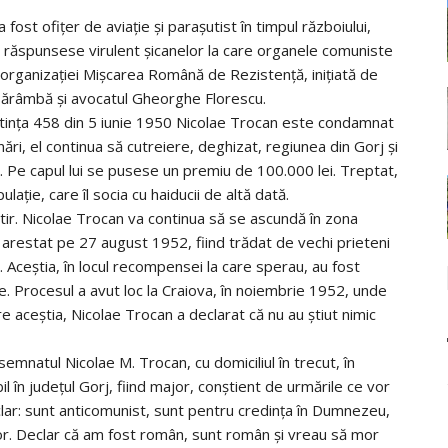
fost ofițer de aviație și parașutist în timpul războiului,
a răspunsese virulent șicanelor la care organele comuniste
t organizației Mișcarea Română de Rezistență, inițiată de
sărâmbă și avocatul Gheorghe Florescu.
entinţa 458 din 5 iunie 1950 Nicolae Trocan este condamnat
ri, el continua să cutreiere, deghizat, regiunea din Gorj și
e. Pe capul lui se pusese un premiu de 100.000 lei. Treptat,
ţie, care îl socia cu haiducii de altă dată.
ir. Nicolae Trocan va continua să se ascundă în zona
 arestat pe 27 august 1952, fiind trădat de vechi prieteni
a. Aceștia, în locul recompensei la care sperau, au fost
. Procesul a avut loc la Craiova, în noiembrie 1952, unde
aceștia, Nicolae Trocan a declarat că nu au ştiut nimic
bsemnatul Nicolae M. Trocan, cu domiciliul în trecut, în
l în judeţul Gorj, fiind major, conştient de urmările ce vor
eclar: sunt anticomunist, sunt pentru credinţa în Dumnezeu,
. Declar că am fost român, sunt român şi vreau să mor