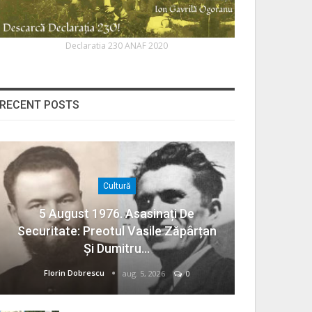
Declaratia 230 ANAF 2020
RECENT POSTS
Cultură
5 August 1976. Asasinați De
Securitate: Preotul Vasile Zăpârțan
Și Dumitru…
Florin Dobrescu
aug. 5, 2026
0