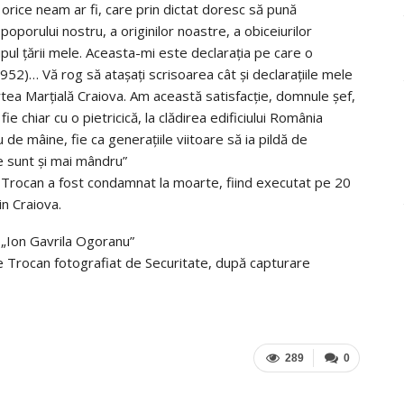
 orice neam ar fi, care prin dictat doresc să pună
 poporului nostru, a originilor noastre, a obiceiurilor
rupul ţării mele. Aceasta-mi este declaraţia pe care o
952)… Vă rog să ataşaţi scrisoarea cât şi declaraţiile mele
rtea Marţială Craiova. Am această satisfacţie, domnule şef,
fie chiar cu o pietricică, la clădirea edificiului România
de mâine, fie ca generaţiile viitoare să ia pildă de
re sunt şi mai mândru”
 Trocan a fost condamnat la moarte, fiind executat pe 20
din Craiova.
a „Ion Gavrila Ogoranu”
Trocan fotografiat de Securitate, după capturare
289
0