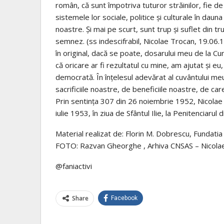
român, că sunt împotriva tuturor străinilor, fie de
sistemele lor sociale, politice şi culturale în dauna
noastre. Şi mai pe scurt, sunt trup şi suflet din t
semnez. (ss indescifrabil, Nicolae Trocan, 19.06.1
în original, dacă se poate, dosarului meu de la Cu
că oricare ar fi rezultatul cu mine, am ajutat şi eu, 
democrată. În înţelesul adevărat al cuvântului meu 
sacrificiile noastre, de beneficiile noastre, de ca
Prin sentinţa 307 din 26 noiembrie 1952, Nicolae
iulie 1953, în ziua de Sfântul Ilie, la Penitenciarul 
Material realizat de: Florin M. Dobrescu, Fundati
FOTO: Razvan Gheorghe , Arhiva CNSAS – Nicolae 
@faniactivi
Share
Facebook