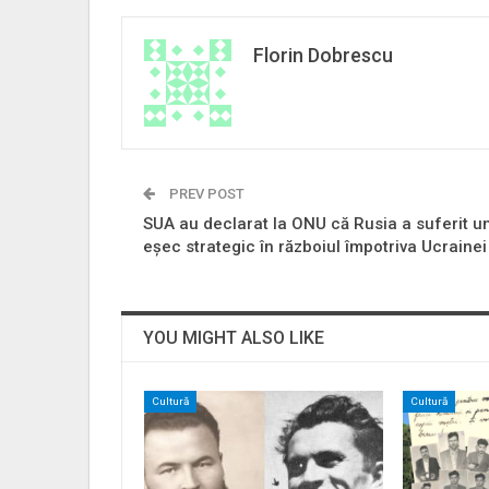
Florin Dobrescu
PREV POST
SUA au declarat la ONU că Rusia a suferit u
eșec strategic în războiul împotriva Ucrainei
YOU MIGHT ALSO LIKE
Cultură
Cultură