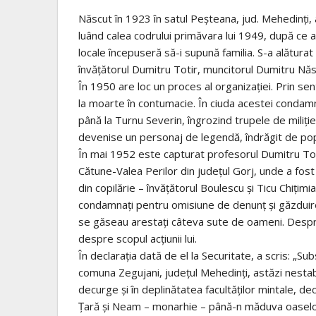
Născut în 1923 în satul Peșteana, jud. Mehedinți, a 
luând calea codrului primăvara lui 1949, după ce 
locale începuseră să-i supună familia. S-a alătura
învățătorul Dumitru Totir, muncitorul Dumitru Nă
În 1950 are loc un proces al organizației. Prin s
la moarte în contumacie. În ciuda acestei condamnă
până la Turnu Severin, îngrozind trupele de miliţi
devenise un personaj de legendă, îndrăgit de popula
În mai 1952 este capturat profesorul Dumitru Tot
Cătune-Valea Perilor din judeţul Gorj, unde a fost
din copilărie – învăţătorul Boulescu şi Ticu Chiţimi
condamnaţi pentru omisiune de denunț şi găzduire
se găseau arestaţi câteva sute de oameni. Despre 
despre scopul acţiunii lui.
În declarația dată de el la Securitate, a scris: „Su
comuna Zegujani, judeţul Mehedinţi, astăzi nestabi
decurge şi în deplinătatea facultăţilor mintale, d
Ţară şi Neam – monarhie – până-n măduva oaselor