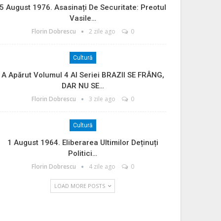
5 August 1976. Asasinați De Securitate: Preotul
Vasile…
Florin Dobrescu
2 zile ago
0
Cultură
A Apărut Volumul 4 Al Seriei BRAZII SE FRÂNG,
DAR NU SE…
Florin Dobrescu
3 zile ago
0
Cultură
1 August 1964. Eliberarea Ultimilor Deținuți
Politici…
Florin Dobrescu
4 zile ago
0
LOAD MORE POSTS