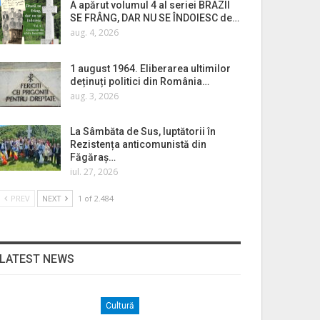
A apărut volumul 4 al seriei BRAZII
SE FRÂNG, DAR NU SE ÎNDOIESC de…
aug. 4, 2026
1 august 1964. Eliberarea ultimilor
deținuți politici din România…
aug. 3, 2026
La Sâmbăta de Sus, luptătorii în
Rezistența anticomunistă din
Făgăraș…
iul. 27, 2026
PREV
NEXT
1 of 2.484
LATEST NEWS
Cultură