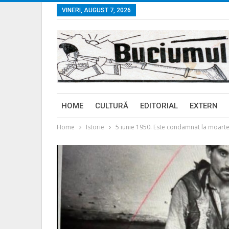
VINERI, AUGUST 7, 2026
HOME
CULTURĂ
EDITORIAL
EXTERN
Home
Istorie
5 iunie 1950. Este condamnat la moart