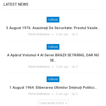
LATEST NEWS
Cultură
5 August 1976. Asasinați De Securitate: Preotul Vasile…
Florin Dobrescu
3 zile ago
0
Cultură
A Apărut Volumul 4 Al Seriei BRAZII SE FRÂNG, DAR NU
SE…
Florin Dobrescu
4 zile ago
0
Cultură
1 August 1964. Eliberarea Ultimilor Deținuți Politici…
Florin Dobrescu
5 zile ago
0
LOAD MORE POSTS