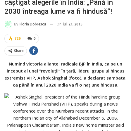
câştigat alegerile în India: „Până în
2030 întreaga lume va fi hindusă”!
On
iul. 21, 2015
By
Florin Dobrescu
729
0
Share
Numind victoria alianței radicale BJP în India, ca pe un
inceput al unei “revoluții” în țară, liderul grupului hindus
extremist VHP, Ashok Singhal (foto), a declarat sambata,
ca până în anul 2020 India va fi o națiune hindusa.