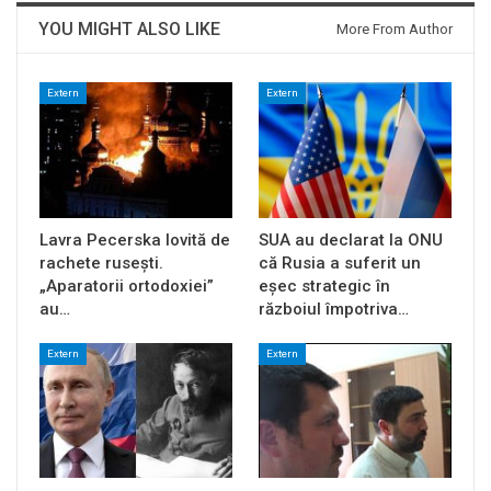
YOU MIGHT ALSO LIKE
More From Author
Extern
Extern
Lavra Pecerska lovită de
SUA au declarat la ONU
rachete rusești.
că Rusia a suferit un
„Aparatorii ortodoxiei”
eșec strategic în
au…
războiul împotriva…
Extern
Extern