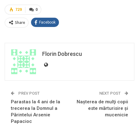
729
0
Share
Facebook
Florin Dobrescu
PREV POST
NEXT POST
Parastas la 4 ani de la
Naşterea de mulţi copii
trecerea la Domnul a
este mărturisire şi
Părintelui Arsenie
mucenicie
Papacioc