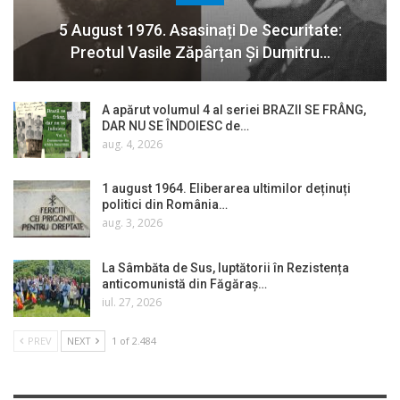
5 August 1976. Asasinați De Securitate:
Preotul Vasile Zăpârțan Și Dumitru…
A apărut volumul 4 al seriei BRAZII SE FRÂNG,
DAR NU SE ÎNDOIESC de…
aug. 4, 2026
1 august 1964. Eliberarea ultimilor deținuți
politici din România…
aug. 3, 2026
La Sâmbăta de Sus, luptătorii în Rezistența
anticomunistă din Făgăraș…
iul. 27, 2026
PREV
NEXT
1 of 2.484