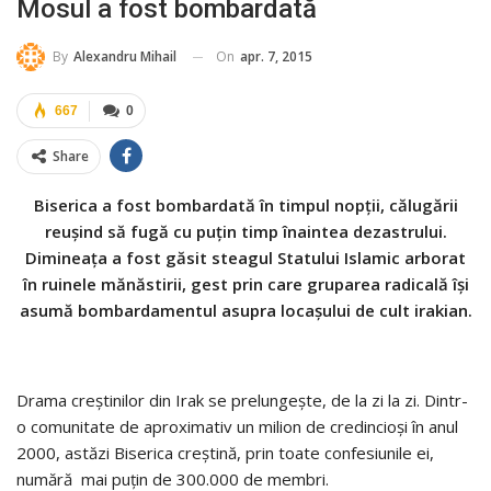
Mosul a fost bombardată
On
apr. 7, 2015
By
Alexandru Mihail
667
0
Share
Biserica a fost bombardată în timpul nopții, călugării
reușind să fugă cu puțin timp înaintea dezastrului.
Dimineața a fost găsit steagul Statului Islamic arborat
în ruinele mănăstirii, gest prin care gruparea radicală își
asumă bombardamentul asupra locașului de cult irakian.
Drama creștinilor din Irak se prelungește, de la zi la zi. Dintr-
o comunitate de aproximativ un milion de credincioși în anul
2000, astăzi Biserica creștină, prin toate confesiunile ei,
numără mai puțin de 300.000 de membri.