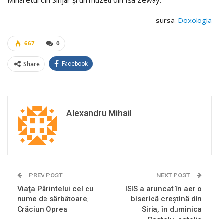
Minaretul din Sinjar și un muzeu din Isa Zeway.
sursa:
Doxologia
667
0
Share
Facebook
Alexandru Mihail
PREV POST
NEXT POST
Viaţa Părintelui cel cu
ISIS a aruncat în aer o
nume de sărbătoare,
biserică creștină din
Crăciun Oprea
Siria, în duminica