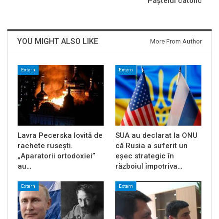
Paștelui catolic
YOU MIGHT ALSO LIKE
More From Author
Extern
Extern
Lavra Pecerska lovită de
SUA au declarat la ONU
rachete rusești.
că Rusia a suferit un
„Aparatorii ortodoxiei”
eșec strategic în
au…
războiul împotriva…
Extern
Extern