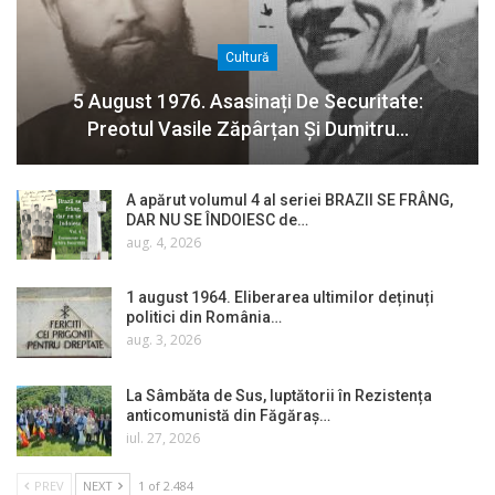
Cultură
5 August 1976. Asasinați De Securitate:
Preotul Vasile Zăpârțan Și Dumitru…
A apărut volumul 4 al seriei BRAZII SE FRÂNG,
DAR NU SE ÎNDOIESC de…
aug. 4, 2026
1 august 1964. Eliberarea ultimilor deținuți
politici din România…
aug. 3, 2026
La Sâmbăta de Sus, luptătorii în Rezistența
anticomunistă din Făgăraș…
iul. 27, 2026
PREV
NEXT
1 of 2.484