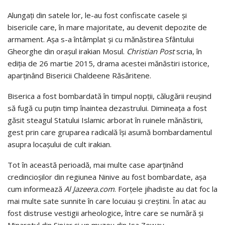
Alungați din satele lor, le-au fost confiscate casele și
bisericile care, în mare majoritate, au devenit depozite de
armament. Așa s-a întâmplat și cu mănăstirea Sfântului
Gheorghe din orașul irakian Mosul.
Christian Post
scria, în
ediția de 26 martie 2015, drama acestei mănăstiri istorice,
aparținând Bisericii Chaldeene Răsăritene.
Biserica a fost bombardată în timpul nopții, călugării reușind
să fugă cu puțin timp înaintea dezastrului. Dimineața a fost
găsit steagul Statului Islamic arborat în ruinele mănăstirii,
gest prin care gruparea radicală își asumă bombardamentul
asupra locașului de cult irakian.
Tot în această perioadă, mai multe case aparținând
credincioșilor din regiunea Ninive au fost bombardate, așa
cum informează
Al Jazeera.com
. Forțele jihadiste au dat foc la
mai multe sate sunnite în care locuiau și creștini. În atac au
fost distruse vestigii arheologice, între care se numără și