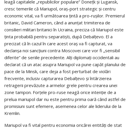
leagă capitalele „republicilor populare” Doneţk şi Lugansk,
cresc temerile că Mariupol, oraş-port strategic şi centru
economic vital, va fi următoarea ţintă a pro-ruşilor. Premierul
britanic, David Cameron, când a anunţat trimiterea de
consilieri militari britanici în Ucraina, preciza că Mariupol este
ţinta probabilă pentru separatişti, după Debalţevo. El a
precizat că în cazul în care acest oraş va fi capturat, va
declanşa noi sancţiuni contra Moscovei care vor fi „sensibil
diferite” de seriile precedente. Alţi diplomaţi occidentali au
declarat că un atac asupra Mariupol va pune capăt planului de
pace de la Minsk, care deja a fost perturbat de violări
frecvente, inclusiv capturarea Debalţevo şi întârzierea
retragerii prevăzute a armelor grele pentru crearea unei
zone tampon. Forţele pro-ruse neagă orice intenţie de a
prelua mariupol dar nu este pentru prima oară când astfel de
promisiuni sunt efemere, asemenea celor ale liderului de la
Kremlin.
Mariupol va fi vital pentru economia oricărei entităţi de stat