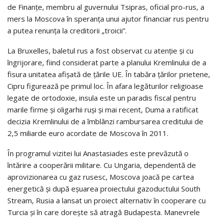
de Finanţe, membru al guvernului Tsipras, oficial pro-rus, a
mers la Moscova în speranţa unui ajutor financiar rus pentru
a putea renunţa la creditorii „troicii”.
La Bruxelles, baletul rus a fost observat cu atenţie şi cu
îngrijorare, fiind considerat parte a planului Kremlinului de a
fisura unitatea afişată de ţările UE. În tabăra ţărilor prietene,
Cipru figurează pe primul loc. În afara legăturilor religioase
legate de ortodoxie, insula este un paradis fiscal pentru
marile firme şi oligarhii ruşi şi mai recent, Duma a ratificat
decizia Kremlinului de a îmblânzi rambursarea creditului de
2,5 miliarde euro acordate de Moscova în 2011.
În programul vizitei lui Anastasiades este prevăzută o
întărire a cooperării militare. Cu Ungaria, dependentă de
aprovizionarea cu gaz rusesc, Moscova joacă pe cartea
energetică şi după eşuarea proiectului gazoductului South
Stream, Rusia a lansat un proiect alternativ în cooperare cu
Turcia şi în care doreşte să atragă Budapesta. Manevrele