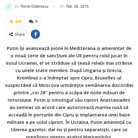
On
feb. 26, 2015
By
Florin Dobrescu
845
0
Share
Putin îşi avansează pionii în Mediterana şi ameninţat de
o nouă serie de sancţiuni ale UE pentru rolul jucat în
estul Ucrainei, el se străduie să ţeasă relaţii mai strânse
cu unele state membre. După Ungaria şi Grecia,
Kremlinul s-a îndreptat spre Cipru, Bruxelles-ul
suspectând că Moscova urmăreşte semănarea discordiei
printre „cei 28” pentru a scăpa de noile măsuri de
retorsiune. Putin şi omologul său cipriot Anastasiades
au semnat un acord care autorizează marina rusă să
acceadă în porturile din Cipru şi implantarea unei baze
militare a pe solul cipriot. În Ucraina, Putin ameninţă cu
tăierea gazelor, dar nu şi pentru separatişti, care se
pregătesc pentru asaltul Mariupolului.