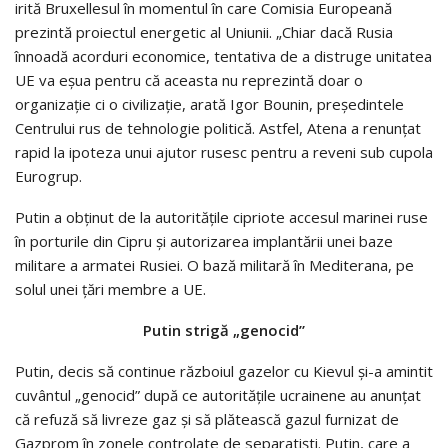
irită Bruxellesul în momentul în care Comisia Europeană
prezintă proiectul energetic al Uniunii. „Chiar dacă Rusia
înnoadă acorduri economice, tentativa de a distruge unitatea
UE va eşua pentru că aceasta nu reprezintă doar o
organizaţie ci o civilizaţie, arată Igor Bounin, preşedintele
Centrului rus de tehnologie politică. Astfel, Atena a renunţat
rapid la ipoteza unui ajutor rusesc pentru a reveni sub cupola
Eurogrup.
Putin a obţinut de la autorităţile cipriote accesul marinei ruse
în porturile din Cipru şi autorizarea implantării unei baze
militare a armatei Rusiei. O bază militară în Mediterana, pe
solul unei ţări membre a UE.
Putin strigă „genocid”
Putin, decis să continue războiul gazelor cu Kievul şi-a amintit
cuvântul „genocid” după ce autorităţile ucrainene au anunţat
că refuză să livreze gaz şi să plătească gazul furnizat de
Gazprom în zonele controlate de separatişti. Putin, care a