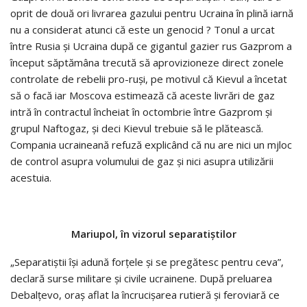
oprit de două ori livrarea gazului pentru Ucraina în plină iarnă
nu a considerat atunci că este un genocid ? Tonul a urcat
între Rusia şi Ucraina după ce gigantul gazier rus Gazprom a
început săptămâna trecută să aprovizioneze direct zonele
controlate de rebelii pro-ruşi, pe motivul că Kievul a încetat
să o facă iar Moscova estimează că aceste livrări de gaz
intră în contractul încheiat în octombrie între Gazprom şi
grupul Naftogaz, şi deci Kievul trebuie să le plătească.
Compania ucraineană refuză explicând că nu are nici un mjloc
de control asupra volumului de gaz şi nici asupra utilizării
acestuia.
Mariupol, în vizorul separatiştilor
„Separatiştii îşi adună forţele şi se pregătesc pentru ceva”,
declară surse militare şi civile ucrainene. După preluarea
Debalţevo, oraş aflat la încrucişarea rutieră şi feroviară ce