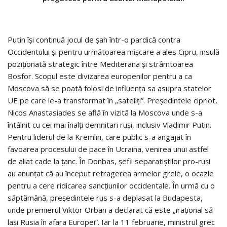
Putin îşi continuă jocul de şah într-o pardică contra
Occidentului şi pentru următoarea mişcare a ales Cipru, insulă
poziţionată strategic între Mediterana şi strâmtoarea
Bosfor. Scopul este divizarea europenilor pentru a ca
Moscova să se poată folosi de influenţa sa asupra statelor
UE pe care le-a transformat în „sateliţi”. Preşedintele cipriot,
Nicos Anastasiades se află în vizită la Moscova unde s-a
întâlnit cu cei mai înalţi demnitari ruşi, inclusiv Vladimir Putin.
Pentru liderul de la Kremlin, care public s-a angajat în
favoarea procesului de pace în Ucraina, venirea unui astfel
de aliat cade la ţanc. În Donbas, şefii separatiştilor pro-ruşi
au anunţat că au început retragerea armelor grele, o ocazie
pentru a cere ridicarea sancţiunilor occidentale. În urmă cu o
săptămână, preşedintele rus s-a deplasat la Budapesta,
unde premierul Viktor Orban a declarat că este „iraţional să
laşi Rusia în afara Europei”. Iar la 11 februarie, ministrul grec