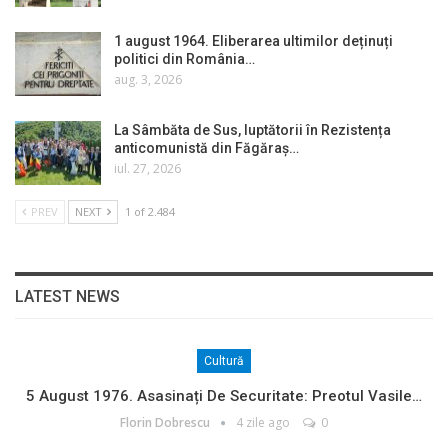
1 august 1964. Eliberarea ultimilor deținuți
politici din România…
aug. 3, 2026
La Sâmbăta de Sus, luptătorii în Rezistența
anticomunistă din Făgăraș…
iul. 27, 2026
PREV
NEXT
1 of 2.484
LATEST NEWS
Cultură
5 August 1976. Asasinați De Securitate: Preotul Vasile…
Florin Dobrescu
4 zile ago
0