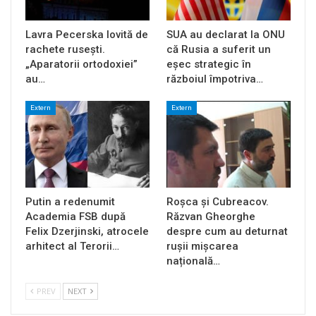
Lavra Pecerska lovită de
SUA au declarat la ONU
rachete rusești.
că Rusia a suferit un
„Aparatorii ortodoxiei”
eșec strategic în
au…
războiul împotriva…
Extern
Extern
Putin a redenumit
Roșca și Cubreacov.
Academia FSB după
Răzvan Gheorghe
Felix Dzerjinski, atrocele
despre cum au deturnat
arhitect al Terorii…
rușii mișcarea
națională…
PREV
NEXT