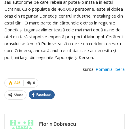
sau autonome pe care rebelii ar putea-o instala în estul
Ucrainei. Cu o populaţie de 460.000 persoane, este al doilea
oraş din regiunea Doneţk şi centrul industriei metalurgice din
estul ţării. O mare parte din cărbunele extras în regiunile
Doneţk şi Lugansk alimentează cele mai mari două uzine de
oţel din ţară şi apoi se exportă prin portul Mariupol. Cetăţenii
oraşului se tem că Putin vrea să creeze un coridor terestru
spre Crimeea, anexată anul trecut dar care ar necesita şi
porţiuni largi din regiunile Zaporojie şi Kerson.
sursa:
Romania libera
845
0
Share
Facebook
Florin Dobrescu