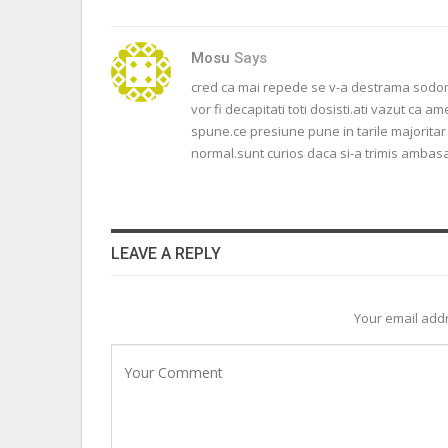
Mosu
Says
cred ca mai repede se v-a destrama sodoma
vor fi decapitati toti dosisti.ati vazut ca a
spune.ce presiune pune in tarile majoritar 
normal.sunt curios daca si-a trimis ambasa
LEAVE A REPLY
Your email addr