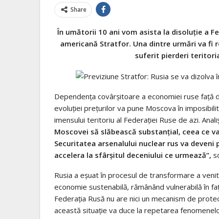
Share
În umătorii 10 ani vom asista la disoluţie a F
americană Stratfor. Una dintre urmări va fi r
suferit pierderi teritori
Dependenţa covârşitoare a economiei ruse faţă de 
evoluţiei preţurilor va pune Moscova în imposibilita
imensului teritoriu al Federaţiei Ruse de azi. Anal
Moscovei să slăbească substanţial, ceea ce va
Securitatea arsenalului nuclear rus va deveni 
accelera la sfârşitul deceniului ce urmează”,
s
Rusia a eşuat în procesul de transformare a venit
economie sustenabilă, rămânând vulnerabilă în faţa 
Federaţia Rusă nu are nici un mecanism de protecţ
această situaţie va duce la repetarea fenomenelor