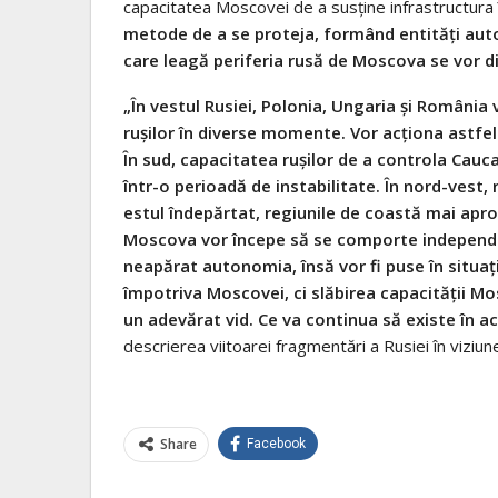
capacitatea Moscovei de a susţine infrastructura în
metode de a se proteja, formând entităţi au
care leagă periferia rusă de Moscova se vor d
„În vestul Rusiei, Polonia, Ungaria şi România
ruşilor în diverse momente. Vor acţiona astfel 
În sud, capacitatea ruşilor de a controla Cauca
într-o perioadă de instabilitate. În nord-vest, 
estul îndepărtat, regiunile de coastă mai apro
Moscova vor începe să se comporte independen
neapărat autonomia, însă vor fi puse în situaţ
împotriva Moscovei, ci slăbirea capacităţii Mos
un adevărat vid. Ce va continua să existe în a
descrierea viitoarei fragmentări a Rusiei în viziune
Share
Facebook