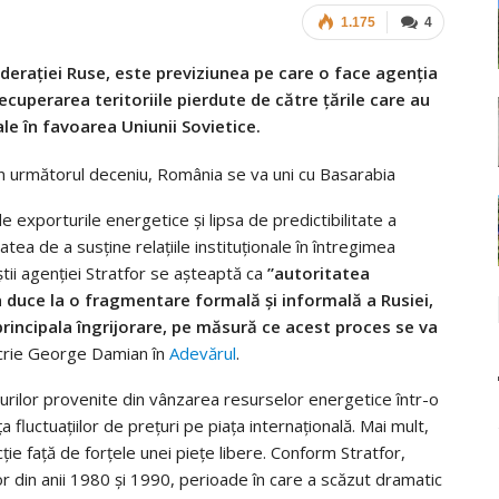
1.175
4
ederaţiei Ruse, este previziunea pe care o face agenţia
ecuperarea teritoriile pierdute de către ţările care au
ale în favoarea Uniunii Sovietice.
exporturile energetice şi lipsa de predictibilitate a
tea de a susţine relaţiile instituţionale în întregimea
iştii agenţiei Stratfor se aşteaptă ca
”autoritatea
 duce la o fragmentare formală şi informală a Rusiei,
principala îngrijorare, pe măsură ce acest proces se va
crie George Damian în
Adevărul
.
urilor provenite din vânzarea resurselor energetice într-o
fluctuaţiilor de preţuri pe piaţa internaţională. Mai mult,
ie faţă de forţele unei pieţe libere. Conform Stratfor,
 din anii 1980 şi 1990, perioade în care a scăzut dramatic