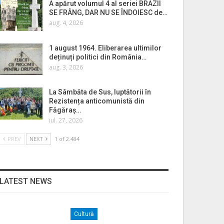
A apărut volumul 4 al seriei BRAZII
SE FRÂNG, DAR NU SE ÎNDOIESC de…
aug. 4, 2026
1 august 1964. Eliberarea ultimilor
deținuți politici din România…
aug. 3, 2026
La Sâmbăta de Sus, luptătorii în
Rezistența anticomunistă din
Făgăraș…
iul. 27, 2026
PREV
NEXT
1 of 2.484
LATEST NEWS
Cultură