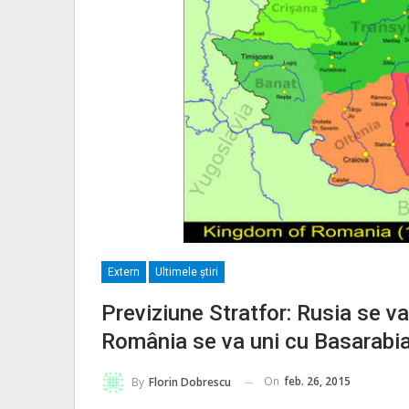
Extern
Ultimele ştiri
Previziune Stratfor: Rusia se v
România se va uni cu Basarabi
On
feb. 26, 2015
By
Florin Dobrescu