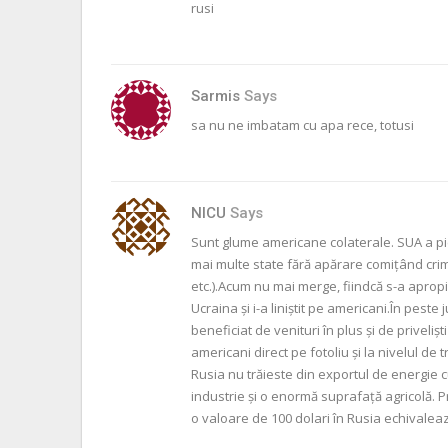
rusi
Sarmis
Says
sa nu ne imbatam cu apa rece, totusi
NICU
Says
Sunt glume americane colaterale. SUA a pier
mai multe state fără apărare comiţând cri
etc.).Acum nu mai merge, fiindcă s-a apropia
Ucraina şi i-a liniştit pe americani.În pest
beneficiat de venituri în plus şi de privelişti 
americani direct pe fotoliu şi la nivelul de 
Rusia nu trăieste din exportul de energie 
industrie şi o enormă suprafaţă agricolă. 
o valoare de 100 dolari în Rusia echivaleaz