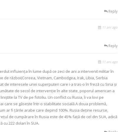
Reply
11 ani ago
Reply
11 ani ago
dut influienţa în lume după ce zeci de ani a intervenit militar în
me de război(Coreea, Vietnam, Cambodgea, Irak, Libia, Serbia
t de interesele unei superputeri care i-a tras-o în freză cu Siria şi
e jumătate de secol de intervenţie în alte state, poporul american a
liniştite la TV de pe fotoliu. Un conflict cu Rusia, îi va lovi pe
trai care se găseşte într-o stabilitate socială.A doua problemă,
cum ar fi ţările arabe care depind 100%. Rusia deţine resurse,
Preţul de cumpărare în Rusia este de 45% faţă de cel din SUA, adică
ă cu 222 dolari în SUA.