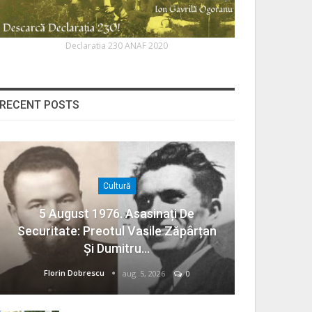
Declaratia 230 ANAF 2020
RECENT POSTS
Cultură
5 August 1976. Asasinați De
Securitate: Preotul Vasile Zăpârțan
Și Dumitru…
Florin Dobrescu
aug. 5, 2026
0