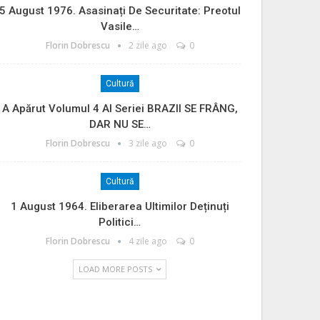
5 August 1976. Asasinați De Securitate: Preotul
Vasile…
Florin Dobrescu
2 zile ago
0
Cultură
A Apărut Volumul 4 Al Seriei BRAZII SE FRÂNG,
DAR NU SE…
Florin Dobrescu
3 zile ago
0
Cultură
1 August 1964. Eliberarea Ultimilor Deținuți
Politici…
Florin Dobrescu
4 zile ago
0
LOAD MORE POSTS