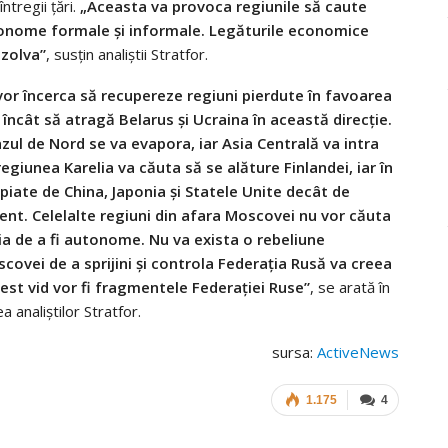
tregii ţări.
„Aceasta va provoca regiunile să caute
tonome formale şi informale. Legăturile economice
izolva”
, susţin analiştii Stratfor.
 vor încerca să recupereze regiuni pierdute în favoarea
încât să atragă Belarus şi Ucraina în această direcţie.
zul de Nord se va evapora, iar Asia Centrală va intra
regiunea Karelia va căuta să se alăture Finlandei, iar în
piate de China, Japonia şi Statele Unite decât de
t. Celelalte regiuni din afara Moscovei nu vor căuta
ia de a fi autonome. Nu va exista o rebeliune
covei de a sprijini şi controla Federaţia Rusă va creea
cest vid vor fi fragmentele Federaţiei Ruse”
, se arată în
a analiştilor Stratfor.
sursa:
ActiveNews
1.175
4