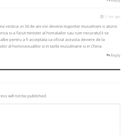
Reply
11 ani ago
 vestica-,in 30 de ani vor devenii majoritar musulmani si atunci
merica si-a facut minister al homalailor sau cum necuratul li se
albe pentru a fi acceptata ca oficial aceasta deviere de la
dor al homosexualilor si in tarile musulmane si in China.
Reply
ess will not be published.