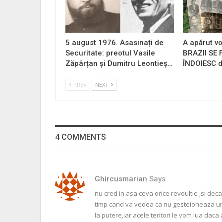
5 august 1976. Asasinați de
A apărut vo
Securitate: preotul Vasile
BRAZII SE
Zăpârțan și Dumitru Leontieș…
ÎNDOIESC d
PREV
NEXT
4 COMMENTS
Ghircusmarian
Says
nu cred in asa ceva orice revoultie ,si de
timp cand va vedea ca nu gesteioneaza un 
la putere,iar acele teritori le vom lua da