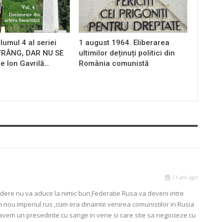
lumul 4 al seriei
1 august 1964. Eliberarea
 FRÂNG, DAR NU SE
ultimilor deținuți politici din
e Ion Gavrilă…
România comunistă
11 ani ago
cadere nu va aduce la nimic bun,Federatie Rusa va deveni intre
nou imperiul rus ,cum era dinainte venirea comunistilor in Rusia
ca avem un presedinte cu sange in vene si care stie sa negocieze cu