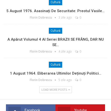
Cultură
5 August 1976. Asasinați De Securitate: Preotul Vasile…
Florin Dobrescu
3 zile ago
0
Cultură
A Apărut Volumul 4 Al Seriei BRAZII SE FRÂNG, DAR NU
SE…
Florin Dobrescu
4 zile ago
0
Cultură
1 August 1964. Eliberarea Ultimilor Deținuți Politici…
Florin Dobrescu
5 zile ago
0
LOAD MORE POSTS
Facebook
Youtube