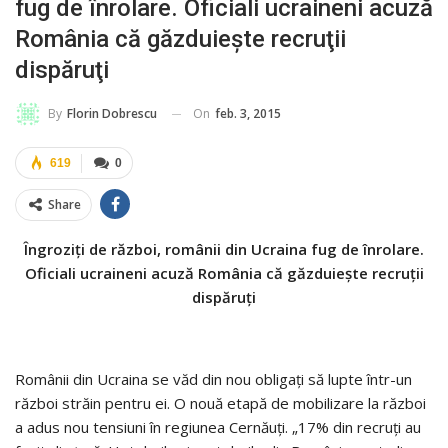
fug de înrolare. Oficiali ucraineni acuză
România că găzduieşte recruţii
dispăruţi
On
feb. 3, 2015
By
Florin Dobrescu
619
0
Share
Îngroziţi de război, românii din Ucraina fug de înrolare.
Oficiali ucraineni acuză România că găzduieşte recruţii
dispăruţi
Românii din Ucraina se văd din nou obligaţi să lupte într-un
război străin pentru ei. O nouă etapă de mobilizare la război
a adus nou tensiuni în regiunea Cernăuţi. „17% din recruţi au