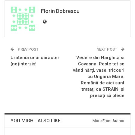
Florin Dobrescu
PREV POST
NEXT POST
Urâțenia unui caracter
Vedere din Harghita şi
(ne)interzis!
Covasna: Peste tot se
vând hărţi, vase, tricouri
cu Ungaria Mare.
Românii de aici sunt
trataţi ca STRĂINI şi
presaţi să plece
YOU MIGHT ALSO LIKE
More From Author