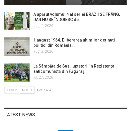
A apărut volumul 4 al seriei BRAZII SE FRÂNG,
DAR NU SE ÎNDOIESC de…
aug. 4, 2026
1 august 1964. Eliberarea ultimilor deținuți
politici din România…
aug. 3, 2026
La Sâmbăta de Sus, luptătorii în Rezistența
anticomunistă din Făgăraș…
iul. 27, 2026
PREV
NEXT
1 of 2.484
LATEST NEWS