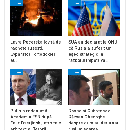
Extern
Extern
Lavra Pecerska lovită de
SUA au declarat la ONU
rachete rusești.
că Rusia a suferit un
„Aparatorii ortodoxiei”
eșec strategic în
au…
războiul împotriva…
Extern
Extern
Putin a redenumit
Roșca și Cubreacov.
Academia FSB după
Răzvan Gheorghe
Felix Dzerjinski, atrocele
despre cum au deturnat
arhitect al Terorii…
rușii mișcarea