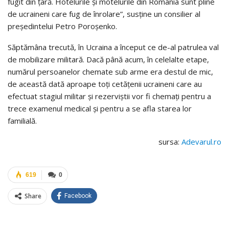
fugit din ţară. Hotelurile şi motelurile din România sunt pline
de ucraineni care fug de înrolare”, susţine un consilier al
preşedintelui Petro Poroşenko.
Săptămâna trecută, în Ucraina a început ce de-al patrulea val
de mobilizare militară. Dacă până acum, în celelalte etape,
numărul persoanelor chemate sub arme era destul de mic,
de această dată aproape toţi cetăţenii ucraineni care au
efectuat stagiul militar şi rezerviştii vor fi chemaţi pentru a
trece examenul medical şi pentru a se afla starea lor
familială.
sursa:
Adevarul.ro
619
0
Share
Facebook