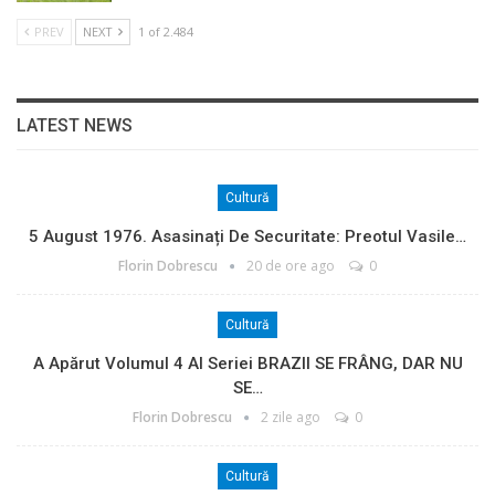
PREV
NEXT
1 of 2.484
LATEST NEWS
Cultură
5 August 1976. Asasinați De Securitate: Preotul Vasile…
Florin Dobrescu
20 de ore ago
0
Cultură
A Apărut Volumul 4 Al Seriei BRAZII SE FRÂNG, DAR NU
SE…
Florin Dobrescu
2 zile ago
0
Cultură