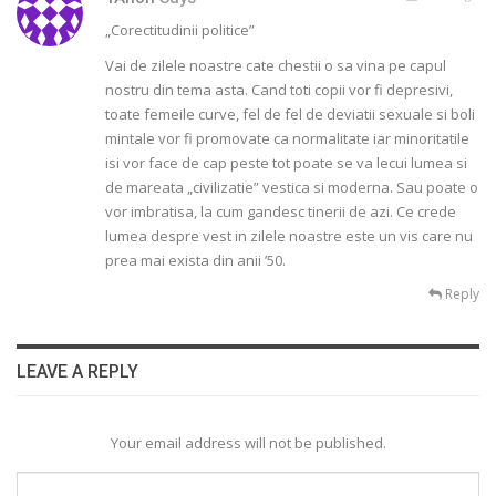
„Corectitudinii politice”
Vai de zilele noastre cate chestii o sa vina pe capul
nostru din tema asta. Cand toti copii vor fi depresivi,
toate femeile curve, fel de fel de deviatii sexuale si boli
mintale vor fi promovate ca normalitate iar minoritatile
isi vor face de cap peste tot poate se va lecui lumea si
de mareata „civilizatie” vestica si moderna. Sau poate o
vor imbratisa, la cum gandesc tinerii de azi. Ce crede
lumea despre vest in zilele noastre este un vis care nu
prea mai exista din anii ’50.
Reply
LEAVE A REPLY
Your email address will not be published.