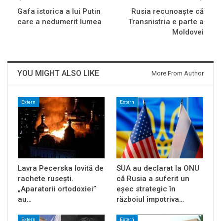
Gafa istorica a lui Putin
Rusia recunoaște că
care a nedumerit lumea
Transnistria e parte a
Moldovei
YOU MIGHT ALSO LIKE
More From Author
Extern
Extern
Lavra Pecerska lovită de
SUA au declarat la ONU
rachete rusești.
că Rusia a suferit un
„Aparatorii ortodoxiei”
eșec strategic în
au…
războiul împotriva…
Extern
Extern