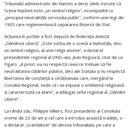
Tribunalul administrativ din Nantes a decis zilele trecute că
Scena Nașterii este „un simbol religios”, incompatibil cu
„principiul neutralității serviciului public”, conform unei legi din
1905 care reglementează separarea Bisericii de Stat.
Acțiunea în justiție a fost depusă de federația ateistă
„Gândirea Liberă”. „Este vorba de o scenă a Nativității, deci
un simbol religios, al unei religii anume”, a declarat
președintele regional al ONG-ului, Jean Regourd, citat de Le
Figaro. „A priori, ea nu respectă ceea ce trebuie să fie
neutralitatea clădirilor publice, deci ale Statului și nu respectă
libertatea de conștiință a cetățeanului care, mergând la
Consiliul Regional, vede că i se impune o emblemă religioasă
și caracterizată ca atare”, a adăugat șeful regional al „Gândirii
Libere”.
La rândul său, Philippe Villiers, fost președinte al Consiliului
vreme de 22 de ani și cel care a introdus această tradiție, s-
a declarat „scandalizat” de decizia tribunalului, pe care a