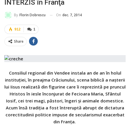
INTERZIS în Franţa
On
dec. 7, 2014
By
Florin Dobrescu
912
1
Share
Consiliul regional din Vendee instala an de an în holul
instituţiei, în preajma Crăciunului, scena biblică a naşterii
lui Iisus realizată din figurine care îi reprezintă pe pruncul
Hristos în iesle înconjurat de Fecioara Maria, Sfântul
Iosif, cei trei magi, păstori, îngeri şi animale domestice.
Acum însă tradiţia a fost întreruptă abrupt de dictatura
corectitudinii politice impuse de secularismul exacerbat
din Franţa.