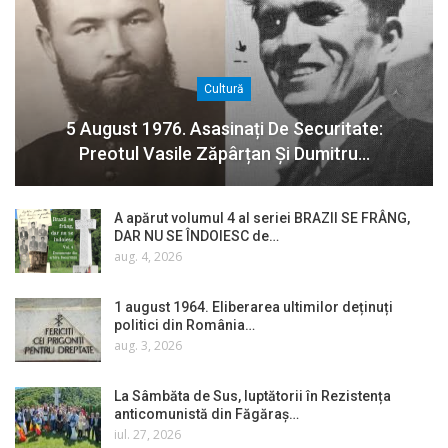
Cultură
5 August 1976. Asasinați De Securitate:
Preotul Vasile Zăpârțan Și Dumitru…
A apărut volumul 4 al seriei BRAZII SE FRÂNG,
DAR NU SE ÎNDOIESC de…
aug. 4, 2026
1 august 1964. Eliberarea ultimilor deținuți
politici din România…
aug. 3, 2026
La Sâmbăta de Sus, luptătorii în Rezistența
anticomunistă din Făgăraș…
iul. 27, 2026