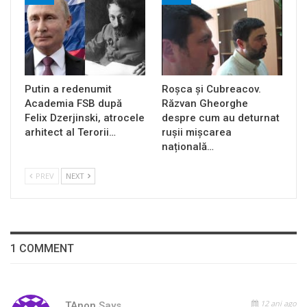
Putin a redenumit
Roșca și Cubreacov.
Academia FSB după
Răzvan Gheorghe
Felix Dzerjinski, atrocele
despre cum au deturnat
arhitect al Terorii…
rușii mișcarea
națională…
PREV
NEXT
1 COMMENT
12 ani ago
TAnon
Says