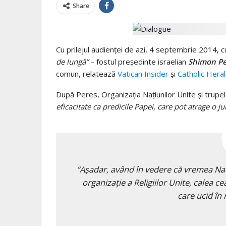
Share
Cu prilejul audienței de azi, 4 septembrie 2014, c
de lungă”
– fostul președinte israelian
Shimon Pe
comun, relatează
Vatican Insider
și
Catholic Hera
După Peres, Organizația Națiunilor Unite și trupe
eficacitate ca predicile Papei, care pot atrage o 
“Așadar, având în vedere că vremea Naț
organizație a Religiilor Unite, calea c
care ucid în 