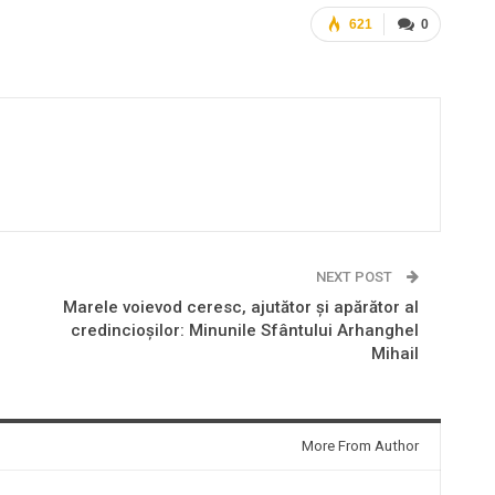
621
0
NEXT POST
Marele voievod ceresc, ajutător şi apărător al
credincioşilor: Minunile Sfântului Arhanghel
Mihail
More From Author