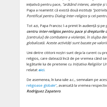
inițiativă pentru pace,
“arătând interes, atenție și 
Papa a reamintit că există două instituții
“potrivit
Pontifical pentru Dialog Inter-religios
și cel pentr
Tot azi, Papa Francisc l-a primit în audiență și pe 
centru inter-religios pentru pace și drepturile
[centrului] de combatere a violenței, în slujba dem
globalizată. Aceste activități sunt bazate pe valori
Unii dintre cititorii noștri sunt deja la curent cu 
religios, care datează încă de pe vremea când se
legăturile lui de prietenie cu
Inițiativa Religiilor U
relatat
aici
.
De asemenea, în luna iulie a.c., semnalam pe ace
religioase globale”
, avansată la vremea respectivă
Rodríguez Zapatero
.