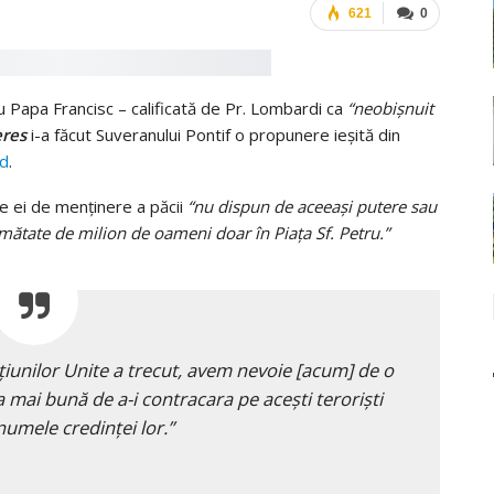
621
0
u Papa Francisc – calificată de Pr. Lombardi ca
“neobișnuit
res
i-a făcut Suveranului Pontif o propunere ieșită din
ld
.
le ei de menținere a păcii
“nu dispun de aceeași putere sau
jumătate de milion de oameni doar în Piața Sf. Petru.”
iunilor Unite a trecut, avem nevoie [acum] de o
ea mai bună de a-i contracara pe acești teroriști
numele credinței lor.”