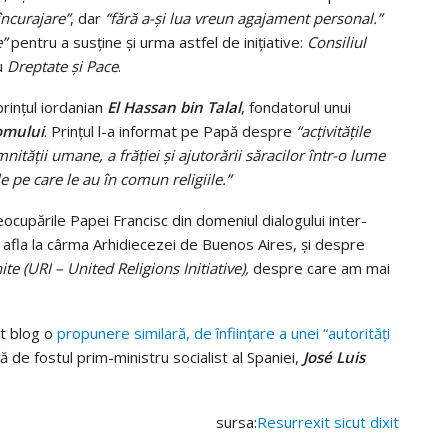
încurajare”
, dar
“fără a-și lua vreun agajament personal.”
e”
pentru a susține și urma astfel de inițiative:
Consiliul
u
Dreptate și Pace
.
prințul iordanian
El Hassan bin Talal
, fondatorul unui
 omului
. Prințul l-a informat pe Papă despre
“acțivitățile
nității umane, a frăției și ajutorării săracilor într-o lume
le pe care le au în comun religiile.”
preocupările Papei Francisc din domeniul dialogului inter-
 afla la cârma Arhidiecezei de Buenos Aires, și despre
nite (URI – United Religions Initiative),
despre care am mai
st blog o
propunere similară, de înființare a unei “autorități
 de fostul prim-ministru socialist al Spaniei,
José Luis
sursa:
Resurrexit sicut dixit