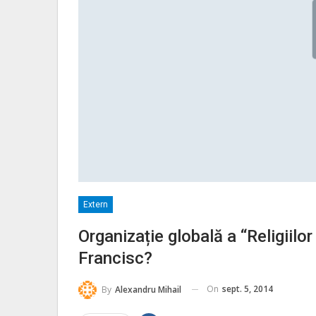
Extern
Organizație globală a “Religiil
Francisc?
On
sept. 5, 2014
By
Alexandru Mihail