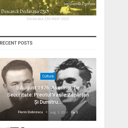
Declaratia 230 ANAF 2020
RECENT POSTS
Cultură
5 August 1976. Asasinați De
Securitate: Preotul Vasile Zăpârțan
Și Dumitru…
Florin Dobrescu
aug. 5, 2026
0