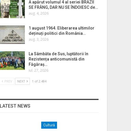
A apărut volumul 4 al seriei BRAZII
SE FRÂNG, DAR NU SE ÎNDOIESC de…
aug. 4, 2026
1 august 1964. Eliberarea ultimilor
deținuți politici din România…
aug. 3, 2026
La Sâmbăta de Sus, luptătorii în
Rezistența anticomunistă din
Făgăraș…
iul. 27, 2026
PREV
NEXT
1 of 2.484
LATEST NEWS
Cultură