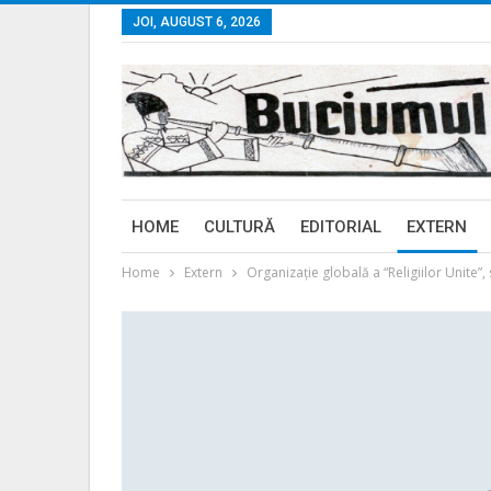
JOI, AUGUST 6, 2026
HOME
CULTURĂ
EDITORIAL
EXTERN
Home
Extern
Organizație globală a “Religiilor Unite