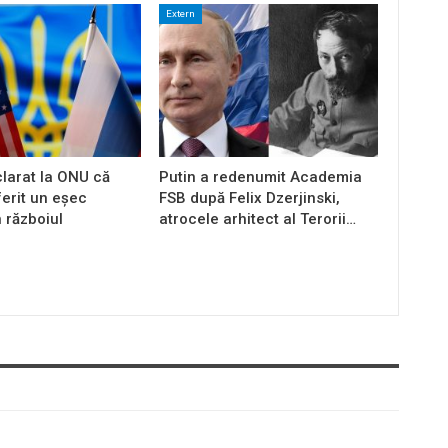
Extern
larat la ONU că
Putin a redenumit Academia
ferit un eșec
FSB după Felix Dzerjinski,
n războiul
atrocele arhitect al Terorii…