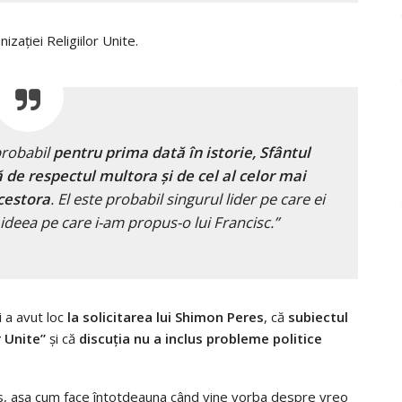
ației Religiilor Unite.
probabil
pentru prima dată în istorie, Sfântul
 de respectul multora și de cel al celor mai
acestora
. El este probabil singurul lider pe care ei
i ideea pe care i-am propus-o lui Francisc.”
i a avut loc
la solicitarea lui Shimon Peres
, că
subiectul
r Unite”
și că
discuția nu a inclus probleme politice
s, așa cum face întotdeauna când vine vorba despre vreo