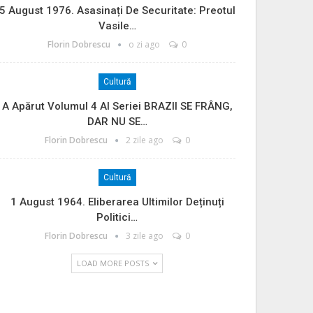
5 August 1976. Asasinați De Securitate: Preotul
Vasile…
Florin Dobrescu
o zi ago
0
Cultură
A Apărut Volumul 4 Al Seriei BRAZII SE FRÂNG,
DAR NU SE…
Florin Dobrescu
2 zile ago
0
Cultură
1 August 1964. Eliberarea Ultimilor Deținuți
Politici…
Florin Dobrescu
3 zile ago
0
LOAD MORE POSTS