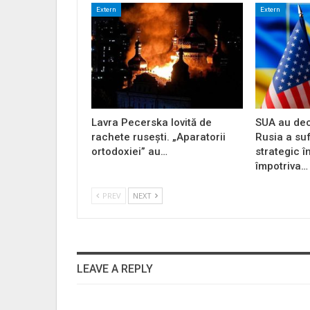
Extern
Extern
Lavra Pecerska lovită de
SUA au dec
rachete rusești. „Aparatorii
Rusia a su
ortodoxiei” au…
strategic î
împotriva…
PREV
NEXT
LEAVE A REPLY