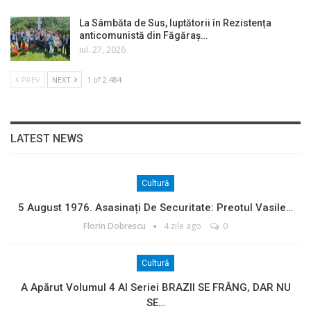
La Sâmbăta de Sus, luptătorii în Rezistența
anticomunistă din Făgăraș…
iul. 27, 2026
PREV
NEXT
1 of 2.484
LATEST NEWS
Cultură
5 August 1976. Asasinați De Securitate: Preotul Vasile…
Florin Dobrescu
4 zile ago
0
Cultură
A Apărut Volumul 4 Al Seriei BRAZII SE FRÂNG, DAR NU
SE…