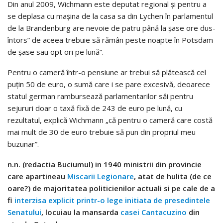
Din anul 2009, Wichmann este deputat regional şi pentru a
se deplasa cu maşina de la casa sa din Lychen în parlamentul
de la Brandenburg are nevoie de patru până la şase ore dus-
întors” de aceea trebuie să rămân peste noapte în Potsdam
de şase sau opt ori pe lună”.
Pentru o cameră într-o pensiune ar trebui să plătească cel
puţin 50 de euro, o sumă care i se pare excesivă, deoarece
statul german rambursează parlamentarilor săi pentru
sejururi doar o taxă fixă de 243 de euro pe lună, cu
rezultatul, explică Wichmann „că pentru o cameră care costă
mai mult de 30 de euro trebuie să pun din propriul meu
buzunar”.
n.n. (redactia Buciumul) in 1940 ministrii din provincie
care apartineau
Miscarii Legionare
, atat de hulita (de ce
oare?) de majoritatea politicienilor actuali si pe cale de a
fi
interzisa explicit printr-o lege initiata de presedintele
Senatului
, locuiau la mansarda
casei Cantacuzino
din