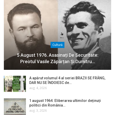
Cultură
5 August 1976. Asasinați De Securitate:
Preotul Vasile Zăpârțan Și Dumitru…
A apărut volumul 4 al seriei BRAZII SE FRÂNG,
DAR NU SE ÎNDOIESC de…
aug. 4, 2026
1 august 1964. Eliberarea ultimilor deținuți
politici din România…
aug. 3, 2026