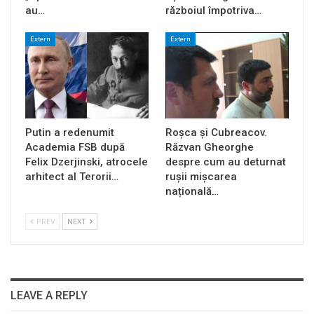
au…
războiul împotriva…
Extern
Extern
Putin a redenumit
Roșca și Cubreacov.
Academia FSB după
Răzvan Gheorghe
Felix Dzerjinski, atrocele
despre cum au deturnat
arhitect al Terorii…
rușii mișcarea
națională…
PREV
NEXT
LEAVE A REPLY