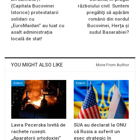
(Capitala Bucovinei
războiului civil. Suntem
Istorice) protestatarii
pregătiţi să apărăm
solidari cu
românii din nordul
„EuroMaidan” au luat cu
Bucovinei, Herţa şi
asalt administrația
sudul Basarabiei?
locală de stat!
YOU MIGHT ALSO LIKE
More From Author
Extern
Extern
Lavra Pecerska lovită de
SUA au declarat la ONU
rachete rusești.
că Rusia a suferit un
„Aparatorii ortodoxiei”
eșec strategic în