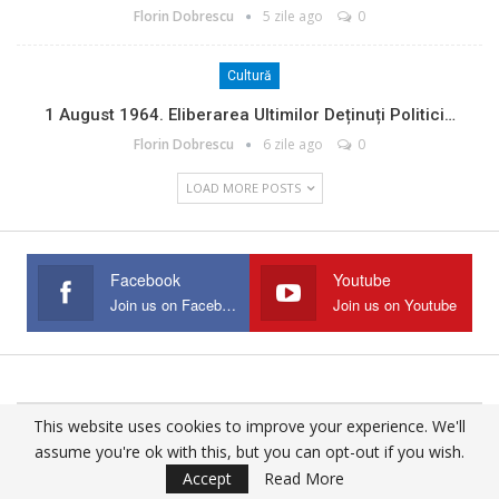
Florin Dobrescu
5 zile ago
0
Cultură
1 August 1964. Eliberarea Ultimilor Deținuți Politici…
Florin Dobrescu
6 zile ago
0
LOAD MORE POSTS
Facebook
Youtube
Join us on Facebook
Join us on Youtube
This website uses cookies to improve your experience. We'll
© 2025 - All Rights Reserved.
assume you're ok with this, but you can opt-out if you wish.
Website Design:
Buciumul
Accept
Read More