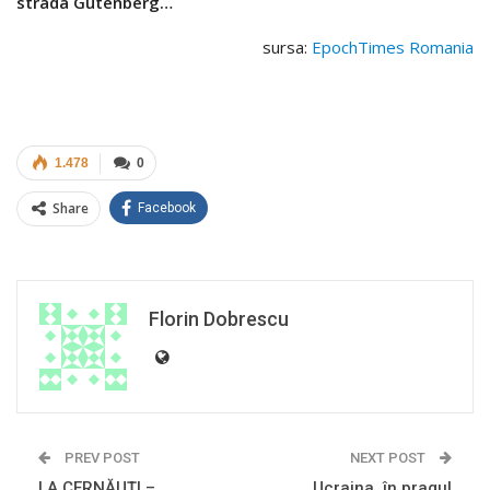
strada Gutenberg…
sursa:
EpochTimes Romania
1.478
0
Share
Facebook
Florin Dobrescu
PREV POST
NEXT POST
LA CERNĂUȚI –
Ucraina, în pragul