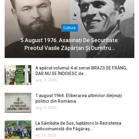
Cultură
5 August 1976. Asasinați De Securitate:
Preotul Vasile Zăpârțan Și Dumitru…
A apărut volumul 4 al seriei BRAZII SE FRÂNG,
DAR NU SE ÎNDOIESC de…
aug. 4, 2026
1 august 1964. Eliberarea ultimilor deținuți
politici din România…
aug. 3, 2026
La Sâmbăta de Sus, luptătorii în Rezistența
anticomunistă din Făgăraș…
iul. 27, 2026