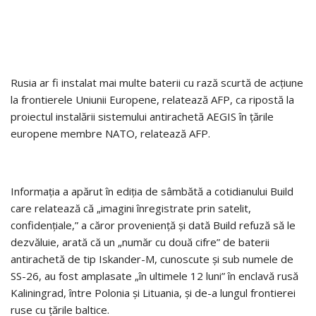
Rusia ar fi instalat mai multe baterii cu rază scurtă de acţiune
la frontierele Uniunii Europene, relatează AFP, ca ripostă la
proiectul instalării sistemului antirachetă AEGIS în ţările
europene membre NATO, relatează AFP.
Informaţia a apărut în ediţia de sâmbătă a cotidianului Build
care relatează că „imagini înregistrate prin satelit,
confidenţiale,” a căror provenienţă şi dată Build refuză să le
dezvăluie, arată că un „număr cu două cifre” de baterii
antirachetă de tip Iskander-M, cunoscute şi sub numele de
SS-26, au fost amplasate „în ultimele 12 luni” în enclavă rusă
Kaliningrad, între Polonia şi Lituania, şi de-a lungul frontierei
ruse cu ţările baltice.