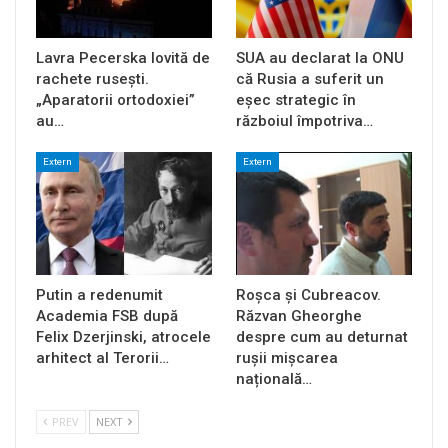
Lavra Pecerska lovită de
SUA au declarat la ONU
rachete rusești.
că Rusia a suferit un
„Aparatorii ortodoxiei”
eșec strategic în
au…
războiul împotriva…
Extern
Extern
Putin a redenumit
Roșca și Cubreacov.
Academia FSB după
Răzvan Gheorghe
Felix Dzerjinski, atrocele
despre cum au deturnat
arhitect al Terorii…
rușii mișcarea
națională…
PREV
NEXT