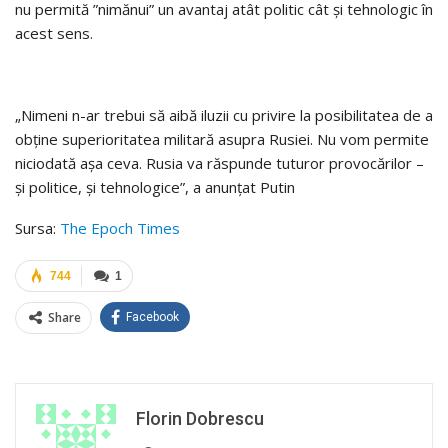
nu permită ”nimănui” un avantaj atât politic cât şi tehnologic în
acest sens.
„Nimeni n-ar trebui să aibă iluzii cu privire la posibilitatea de a
obţine superioritatea militară asupra Rusiei. Nu vom permite
niciodată aşa ceva. Rusia va răspunde tuturor provocărilor –
şi politice, şi tehnologice”, a anunţat Putin
Sursa:
The Epoch Times
744
1
Share
Facebook
Florin Dobrescu