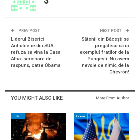
PREV POST
NEXT POST
Liderul Bisericii
Sătenii din Băcești se
Antiohiene din SUA
pregătesc să ia
refuza sa vina la Casa
exemplul fraților de la
Alba: scrisoare de
Pungești: Nu avem
raspuns, catre Obama
nevoie de nimic de la
Chevron!
YOU MIGHT ALSO LIKE
More From Author
Extern
Extern