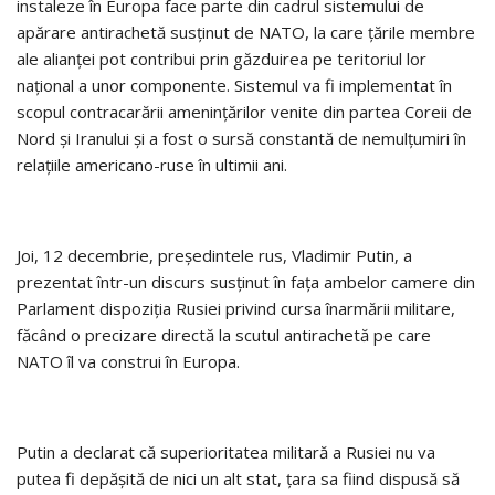
instaleze în Europa face parte din cadrul sistemului de
apărare antirachetă susţinut de NATO, la care ţările membre
ale alianţei pot contribui prin găzduirea pe teritoriul lor
naţional a unor componente. Sistemul va fi implementat în
scopul contracarării ameninţărilor venite din partea Coreii de
Nord şi Iranului şi a fost o sursă constantă de nemulţumiri în
relaţiile americano-ruse în ultimii ani.
Joi, 12 decembrie, preşedintele rus, Vladimir Putin, a
prezentat într-un discurs susţinut în faţa ambelor camere din
Parlament dispoziţia Rusiei privind cursa înarmării militare,
făcând o precizare directă la scutul antirachetă pe care
NATO îl va construi în Europa.
Putin a declarat că superioritatea militară a Rusiei nu va
putea fi depăşită de nici un alt stat, ţara sa fiind dispusă să