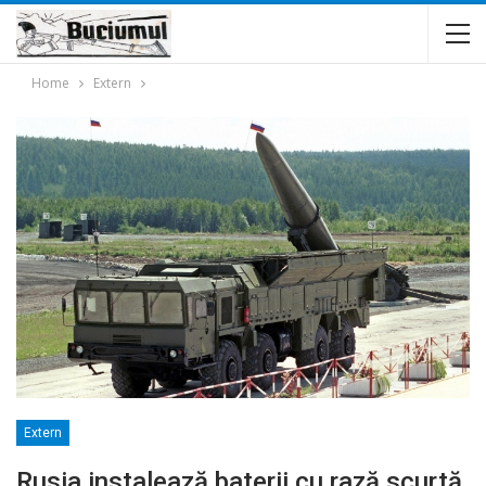
Home
Extern
Extern
Rusia instalează baterii cu rază scurtă