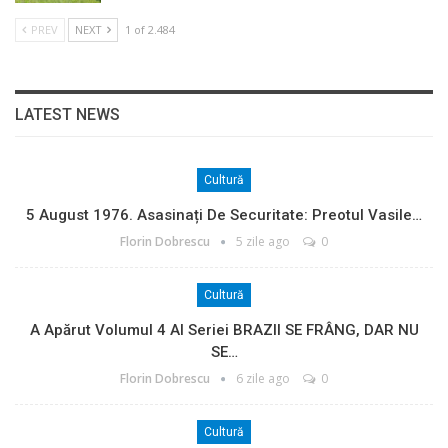
PREV
NEXT
1 of 2.484
LATEST NEWS
Cultură
5 August 1976. Asasinați De Securitate: Preotul Vasile…
Florin Dobrescu
5 zile ago
0
Cultură
A Apărut Volumul 4 Al Seriei BRAZII SE FRÂNG, DAR NU
SE…
Florin Dobrescu
6 zile ago
0
Cultură