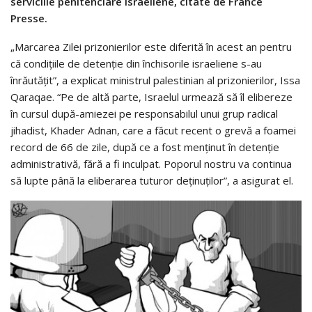
serviciile penitenciare israeliene, citate de France
Presse.
„Marcarea Zilei prizonierilor este diferită în acest an pentru
că condiţiile de detenţie din închisorile israeliene s-au
înrăutăţit”, a explicat ministrul palestinian al prizonierilor, Issa
Qaraqae. “Pe de altă parte, Israelul urmează să îl elibereze
în cursul după-amiezei pe responsabilul unui grup radical
jihadist, Khader Adnan, care a făcut recent o grevă a foamei
record de 66 de zile, după ce a fost menţinut în detenţie
administrativă, fără a fi inculpat. Poporul nostru va continua
să lupte până la eliberarea tuturor deţinuţilor”, a asigurat el.