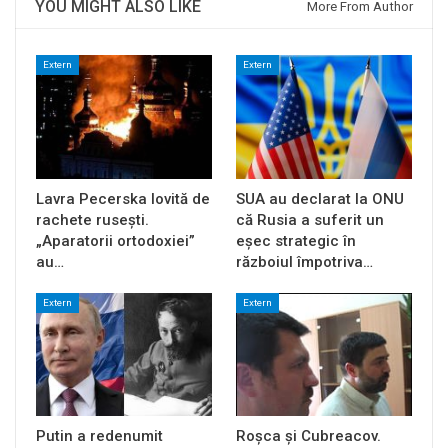
YOU MIGHT ALSO LIKE
More From Author
Extern
Extern
Lavra Pecerska lovită de
SUA au declarat la ONU
rachete rusești.
că Rusia a suferit un
„Aparatorii ortodoxiei”
eșec strategic în
au…
războiul împotriva…
Extern
Extern
Putin a redenumit
Roșca și Cubreacov.