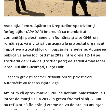
Asociația Pentru Apărarea Drepturilor Apatrizilor și
Refugiaților (APADAR) împreună cu membrii ai
comunității palestiniene din România şi alte ONG-uri
românești, vă invită să participați la protestul organizat
împotriva atrocităților din pușcăriile israeliene. Adunarea
publică va avea loc Joi 3 mai 2012 între orele 12-14 pe
trotuarul de vis-a-vis (trotuar parc) de sediul Ambasadei
Israelului din București, Piața Unirii.
Susținem greviștii foamei, deținuții politici palestinieni.
Autoritățile au fost anunțate legal.
Amintim că aproximativ 1.200 de deţinuţi palestinieni au
intrat de marţi 17.04.2012 în greva foamei şi alţi 2.300
au refuzat să fie hrăniţi vreme de 24 de ore, au anunţat