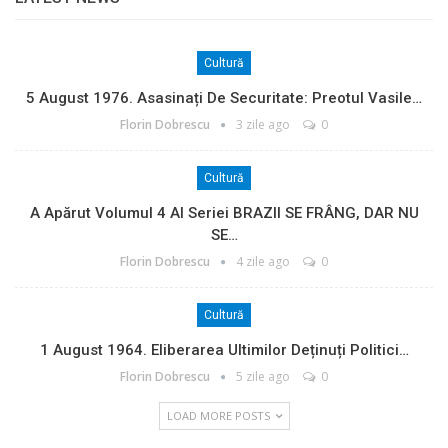
Cultură
5 August 1976. Asasinați De Securitate: Preotul Vasile…
Florin Dobrescu
3 zile ago
0
Cultură
A Apărut Volumul 4 Al Seriei BRAZII SE FRÂNG, DAR NU
SE…
Florin Dobrescu
4 zile ago
0
Cultură
1 August 1964. Eliberarea Ultimilor Deținuți Politici…
Florin Dobrescu
5 zile ago
0
LOAD MORE POSTS