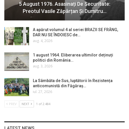
5 August 1976. Asasinați De Securitate:
Preotul Vasile Zăpârțan Și Dumitru…
A apărut volumul 4 al seriei BRAZII SE FRÂNG,
DAR NU SE ÎNDOIESC de…
aug. 4, 2026
1 august 1964. Eliberarea ultimilor deținuți
politici din România…
aug. 3, 2026
La Sâmbăta de Sus, luptătorii în Rezistența
anticomunistă din Făgăraș…
iul. 27, 2026
PREV
NEXT
1 of 2.484
LATEST NEWS