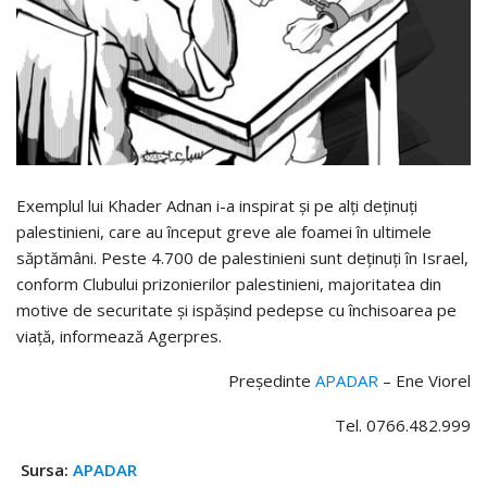
Exemplul lui Khader Adnan i-a inspirat şi pe alţi deţinuţi
palestinieni, care au început greve ale foamei în ultimele
săptămâni. Peste 4.700 de palestinieni sunt deţinuţi în Israel,
conform Clubului prizonierilor palestinieni, majoritatea din
motive de securitate şi ispăşind pedepse cu închisoarea pe
viaţă, informează Agerpres.
Președinte
APADAR
– Ene Viorel
Tel. 0766.482.999
Sursa:
APADAR