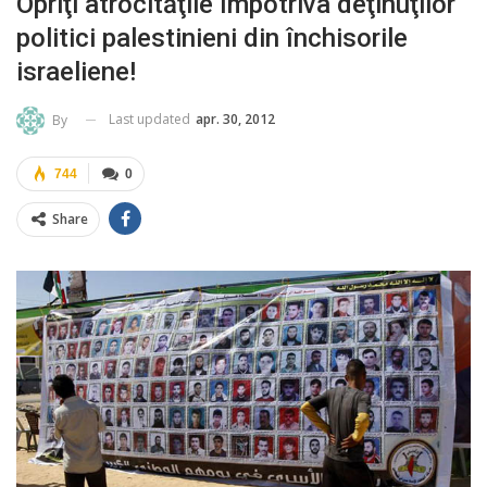
Opriţi atrocităţile împotriva deţinuţilor
politici palestinieni din închisorile
israeliene!
Last updated
apr. 30, 2012
By
744
0
Share