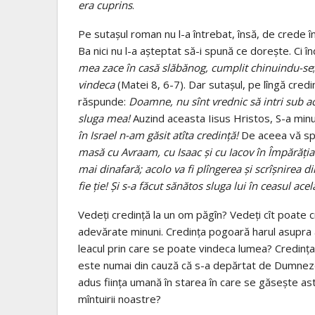
era cuprins
.
Pe sutaşul roman nu l-a întrebat, însă, de crede în
Ba nici nu l-a aşteptat să-i spună ce doreşte. Ci în
mea zace în casă slăbănog, cumplit chinuindu-se
vindeca
(Matei 8, 6-7). Dar sutaşul, pe lîngă cre
răspunde:
Doamne, nu sînt vrednic să intri sub ac
sluga mea!
Auzind aceasta Iisus Hristos, S-a minun
în Israel n-am găsit atîta credinţă!
De aceea vă s
masă cu Avraam, cu Isaac şi cu Iacov în Împărăţia C
mai dinafară; acolo va fi plîngerea şi scrîşnirea di
fie ţie! Şi s-a făcut sănătos sluga lui în ceasul acel
Vedeţi credinţă la un om păgîn? Vedeţi cît poate 
adevărate minuni. Credinţa pogoară harul asupra a
leacul prin care se poate vindeca lumea? Credinţa
este numai din cauză că s-a depărtat de Dumneze
adus fiinţa umană în starea în care se găseşte ast
mîntuirii noastre?