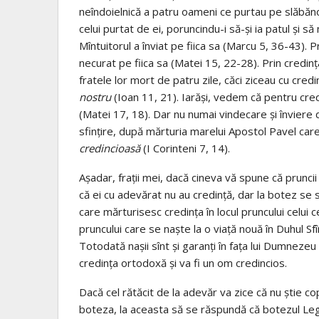
neîndoielnică a patru oameni ce purtau pe slăbăno
celui purtat de ei, poruncindu-i să-şi ia patul şi să
Mîntuitorul a înviat pe fiica sa (Marcu 5, 36-43)
necurat pe fiica sa (Matei 15, 22-28). Prin credinţa
fratele lor mort de patru zile, căci ziceau cu credi
nostru
(Ioan 11, 21). Iarăşi, vedem că pentru credi
(Matei 17, 18). Dar nu numai vindecare şi înviere d
sfinţire, după mărturia marelui Apostol Pavel care
credincioasă
(I Corinteni 7, 14).
Aşadar, fraţii mei, dacă cineva vă spune că prunci
că ei cu adevărat nu au credinţă, dar la botez se sf
care mărturisesc credinţa în locul pruncului celui ce
pruncului care se naşte la o viaţă nouă în Duhul Sfî
Totodată naşii sînt şi garanţi în faţa lui Dumnezeu ş
credinţa ortodoxă şi va fi un om credincios.
Dacă cel rătăcit de la adevăr va zice că nu ştie copil
boteza, la aceasta să se răspundă că botezul Legii