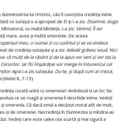
 dumnezeirea lui Hristos, căci îi cunoştea credinţa inimii.
dată ce sutaşul s-a apropiat de El şi I-a zis:
Doamne, sluga
; Mîntuitorul, cu multă blîndeţe, i-a zis:
Venind, Îl voi
dinţă mare, avea şi multă smerenie. De aceea
operişul meu, ci numai zi cu cuvîntul şi se va vindeca
at de credinţa sutaşului şi a zis:
Adevăr grăiesc vouă: Nici
pun
că mulţi de la răsărit şi de la apus vor veni şi vor sta la
erurilor. Iar fiii împărăţiei vor merge în întunericul cel
nţilor
. Apoi i-a zis sutaşului:
Du-te, şi după cum ai crezut,
a
(Matei 8, 7-13).
credinţa curată unită cu smerenia? Amîndouă la un loc fac
celuia ce se roagă şi smerenia îi deschide inima. Vedeţi
 şi smerenia. Că dacă omul a decăzut moral atît de mult,
u şi de smerenie. Necredinţa în Dumnezeu şi mîndria au
ăzi. Vedeţi care este calea cea scurtă şi mai sigură a