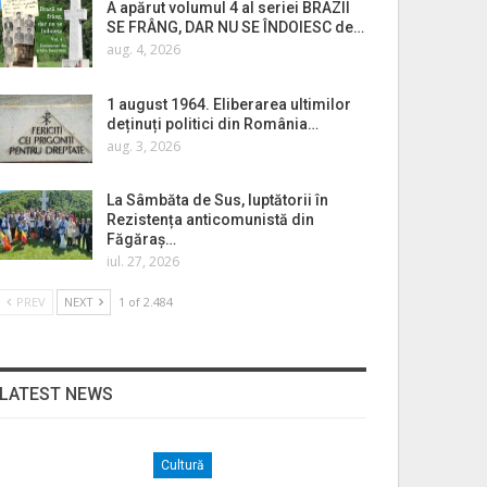
A apărut volumul 4 al seriei BRAZII
SE FRÂNG, DAR NU SE ÎNDOIESC de…
aug. 4, 2026
1 august 1964. Eliberarea ultimilor
deținuți politici din România…
aug. 3, 2026
La Sâmbăta de Sus, luptătorii în
Rezistența anticomunistă din
Făgăraș…
iul. 27, 2026
PREV
NEXT
1 of 2.484
LATEST NEWS
Cultură