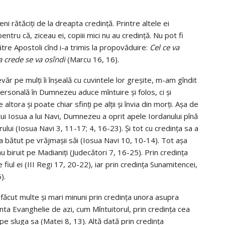
 rătăciţi de la dreapta credinţă. Printre altele ei
entru că, ziceau ei, copiii mici nu au credinţă. Nu pot fi
tre Apostoli cînd i-a trimis la propovăduire:
Cel ce va
va crede se va osîndi
(Marcu 16, 16).
văr pe mulţi îi înşeală cu cuvintele lor greşite, m-am gîndit
personală în Dumnezeu aduce mîntuire şi folos, ci şi
altora şi poate chiar sfinţi pe alţii şi învia din morţi. Aşa de
i Iosua a lui Navi, Dumnezeu a oprit apele Iordanului pînă
arului (Iosua Navi 3, 11-17; 4, 16-23). Şi tot cu credinţa sa a
 a bătut pe vrăjmaşii săi (Iosua Navi 10, 10-14). Tot aşa
u biruit pe Madianiţi (Judecători 7, 16-25). Prin credinţa
fiul ei (III Regi 17, 20-22), iar prin credinţa Sunamitencei,
).
făcut multe şi mari minuni prin credinţa unora asupra
ta Evanghelie de azi, cum Mîntuitorul, prin credinţa cea
 pe sluga sa (Matei 8, 13). Altă dată prin credinţa