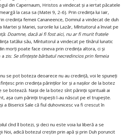
gul din Capernaum, Hristos a vindecat şi a iertat păcatele
 meargă la casa sa (Matei 9, 2-6). Prin credinţa lui Iair,
. Prin credinţa femeii Cananeence, Domnul a vindecat de duh
 Martei şi Mariei, surorile lui Lazăr, Mîntuitorul a înviat pe
nţă:
Doamne, dacă ai fi fost aici, nu ar fi murit fratele
nţa tatălui său, Mîntuitorul a vindecat pe tînărul lunatic
in morţi poate face cineva prin credinţa altora, ci şi
 a zis:
Se sfinţeşte bărbatul necredincios prin femeia
i nu se pot boteza deoarece nu au credinţă, voi le spuneţi
inţesc prin credinţa părinţilor lor şi a naşilor de la botez
 se botează. Naşii de la botez sînt părinţii spirituali ai
nt, aşa cum părinţii trupeşti l-au născut pe el trupeşte.
i a Bisericii Sale că fiul duhovnicesc va fi crescut în
ul cînd îl botezi, şi deci nu este voia lui liberă a se
 Noi, adică botezul creştin prin apă şi prin Duh poruncit