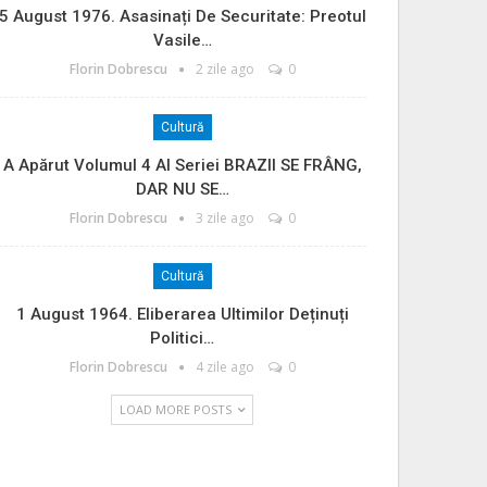
5 August 1976. Asasinați De Securitate: Preotul
Vasile…
Florin Dobrescu
2 zile ago
0
Cultură
A Apărut Volumul 4 Al Seriei BRAZII SE FRÂNG,
DAR NU SE…
Florin Dobrescu
3 zile ago
0
Cultură
1 August 1964. Eliberarea Ultimilor Deținuți
Politici…
Florin Dobrescu
4 zile ago
0
LOAD MORE POSTS