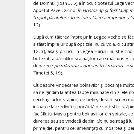
de Domnul (Ioan 3, 5) a înlocuit botezul Legii Vec
Apostol Pavel, zicînd:
În Hristos aţi şi fost tăiaţ
trupul păcatelor cărnii, întru tăierea împrejur a lu
12).
După cum tăierea împrejur în Legea Veche se făce
a tăiat împrejur după opt zile, nu cu voia, ci cu şti
12, 3), aşa şi pruncul în Legea Harului nu ştie cînd
botezat, a părinţilor şi a naşilor care mărturisesc c
deoarece
pe mărturia a doi
sau trei martori se v
Timotei 5, 19).
Cît despre vindecarea bolnavilor şi pocăinţa multo
să ne gîndim la atîtea fapte minunate din zilele noa
cei dragi ai lor stăpîniţi de beţie, desfrîu şi necr
întoarce la credinţă şi pocăinţă pe soţii şi fiii stă
fac Sfîntul Maslu pentru bolnavii lor din spitale, ce
durerea sau se vindecă deplin. Cîţi nu se roagă lu
primejdie, pentru cei ameninţaţi cu moartea şi pen