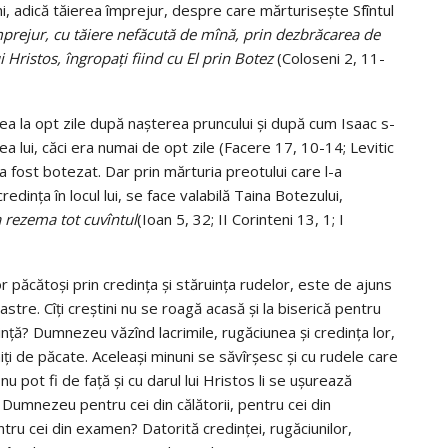
hi, adică tăierea împrejur, despre care mărturiseşte Sfîntul
i împrejur, cu tăiere nefăcută de mînă, prin dezbrăcarea de
i Hristos, îngropaţi fiind cu El prin Botez
(Coloseni 2, 11-
a la opt zile după naşterea pruncului şi după cum Isaac s-
rea lui, căci era numai de opt zile (Facere 17, 10-14; Levitic
 a fost botezat. Dar prin mărturia preotului care l-a
redinţa în locul lui, se face valabilă Taina Botezului,
a rezema tot cuvîntul
(Ioan 5, 32; II Corinteni 13, 1; I
r păcătoşi prin credinţa şi stăruinţa rudelor, este de ajuns
stre. Cîţi creştini nu se roagă acasă şi la biserică pentru
edinţă? Dumnezeu văzînd lacrimile, rugăciunea şi credinţa lor,
pîniţi de păcate. Aceleaşi minuni se săvîrşesc şi cu rudele care
 nu pot fi de faţă şi cu darul lui Hristos li se uşurează
i Dumnezeu pentru cei din călătorii, pentru cei din
tru cei din examen? Datorită credinţei, rugăciunilor,