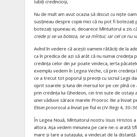
Iubiţi credincioşi,
Nu de mult am avut ocazia să discut cu nişte oameni
susţineau despre copiii mici că nu pot fi botezaţi p
botezaţi spuneau ei, deoarece Mîntuitorul a zis că
crede şi se va boteza, se va mîntui; iar cel ce nu 
Avînd în vedere că aceşti oameni rătăciţi de la ade
ca în predica de azi să arăt că nu numai credinţa 
credinţa celor din jur poate vindeca, ierta păcatele 
exemplu vedem în Legea Veche, că prin credinţa lu
ce a trecut tot poporul şi preoţii cu sicriul Legii d
oprit soarele şi luna din mersul lor pe cer pînă ce
prin credinţa lui Ghedeon, cei trei sute de ostaşi a
unei văduve sărace marele Prooroc Ilie a înviat pe 
Elisei proorocul a înviat pe fiul ei (IV Regi 4, 30-36
În Legea Nouă, Mîntuitorul nostru Iisus Hristos a 
altora. Aşa vedem minunea pe care ne-o arată Sfîn
mare şi tare a sutaşului, a vindecat de la distanţă