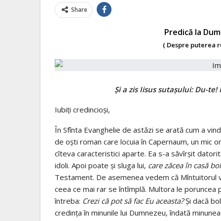
Share
Predică la Dumi
( Despre puterea r
Şi a zis Iisus sutaşului: Du-te
Iubiţi credincioşi,
În Sfînta Evanghelie de astăzi se arată cum a vin
de oşti roman care locuia în Capernaum, un mic or
cîteva caracteristici aparte. Ea s-a săvîrşit dator
idoli. Apoi poate şi sluga lui,
care zăcea în casă bo
Testament. De asemenea vedem că Mîntuitorul vind
ceea ce mai rar se întîmplă. Multora le poruncea 
întreba:
Crezi că pot să fac Eu aceasta?
Şi dacă boln
credinţa în minunile lui Dumnezeu, îndată minunea 