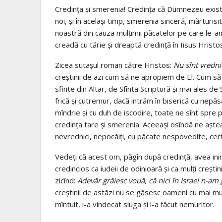
Credinţa şi smerenia! Credinţa că Dumnezeu există
noi, şi în acelaşi timp, smerenia sinceră, mărturisi
noastră din cauza mulţimii păcatelor pe care le-am
creadă cu tărie şi dreaptă credinţă în Iisus Hrist
Zicea sutaşul roman către Hristos:
Nu sînt vredni
creştinii de azi cum să ne apropiem de El. Cum să
sfinte din Altar, de Sfînta Scriptură şi mai ales 
frică şi cutremur, dacă intrăm în biserică cu nepăsa
mîndrie şi cu duh de iscodire, toate ne sînt spre p
credinţa tare şi smerenia. Aceeaşi osîndă ne aşte
nevrednici, nepocăiţi, cu păcate nespovedite, cert
Vedeţi că acest om, păgîn după credinţă, avea ini
credincios ca iudeii de odinioară şi ca mulţi creştin
zicînd:
Adevăr grăiesc vouă, că nici în Israel n-am g
creştinii de astăzi nu se găsesc oameni cu mai mul
mîntuit, i-a vindecat sluga şi l-a făcut nemuritor.