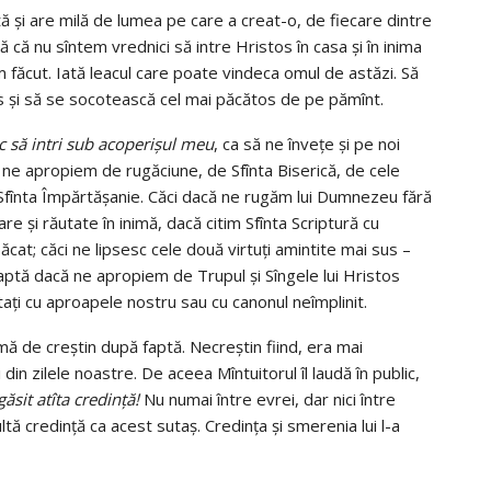
 şi are milă de lumea pe care a creat-o, de fiecare dintre
tă că nu sîntem vrednici să intre Hristos în casa şi în inima
 făcut. Iată leacul care poate vindeca omul de astăzi. Să
os şi să se socotească cel mai păcătos de pe pămînt.
c să intri sub acoperişul meu
, ca să ne înveţe şi pe noi
 ne apropiem de rugăciune, de Sfînta Biserică, de cele
de Sfînta Împărtăşanie. Căci dacă ne rugăm lui Dumnezeu fără
re şi răutate în inimă, dacă citim Sfînta Scriptură cu
ăcat; căci ne lipsesc cele două virtuţi amintite mai sus –
aptă dacă ne apropiem de Trupul şi Sîngele lui Hristos
aţi cu aproapele nostru sau cu canonul neîmplinit.
mă de creştin după faptă. Necreştin fiind, era mai
i din zilele noastre. De aceea Mîntuitorul îl laudă în public,
ăsit atîta credinţă!
Nu numai între evrei, dar nici între
tă credinţă ca acest sutaş. Credinţa şi smerenia lui l-a