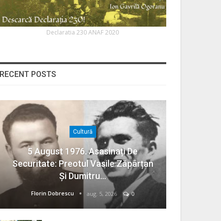
Declaratia 230 ANAF 2020
RECENT POSTS
Cultură
5 August 1976. Asasinați De
Securitate: Preotul Vasile Zăpârțan
Și Dumitru…
Florin Dobrescu
aug. 5, 2026
0