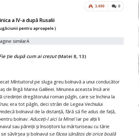
3.499
0
nica a IV-a după Rusalii
ugăciunii pentru aproapele )
! Fie ţie după cum ai crezut
(Matei 8, 13)
decat Mîntuitorul pe sluga greu bolnavă a unui conducător
aş de lîngă Marea Galileei. Minunea aceasta însă are
ită credinţei dregătorului roman păgîn, care se închina la
lnav
, era tot păgîn, deci străin de Legea Vechiului
ecă bolnavul de la distanţă, fără să fie adus de faţă,
pentru bolnav:
Aduceţi-l aici la Mine!
Iar pe alţii îi
avul sau părinţii şi însoţitorii lui mărturiseau cu tărie
se săvîrşea şi bolnavul s
e făcea sănătos de orice boală