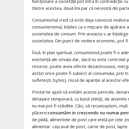
funcţionare a societăţii pot intra în contradicţie cu
Dintre acestea, două îmi par că necesită din parte
Consumismul cred că este deja cunoscut multora:
consumerismul, înţeles ca o mişcare de apărare a 
societatea de consum. Prin aceasta s-ar înţelege
societatea. Din punct de vedere economic, pot fi
Însă, în plan spiritual, consumismul poate fi o a
existenţă ale omului dar, dacă nu este controlat p
resurse, poate avea efecte dezastruoase, merg
astăzi orice poate fi subiect al consumului, prin tra
sufleteşti, bytes), riscul de apariţie al acestor ef
Postul ne ajută să evităm aceste pericole, deoa
detaşare temporară, cu bună ştiinţă, de anumite ne
nu mai pot fi stăvilite. Căci, să recunoaştem, mu
plăcere:
consumăm in crescendo nu numai pentru
de pildă, alimentele de post care imită pe cele zis
alimentar: caşcaval de post, carne de post, lapt