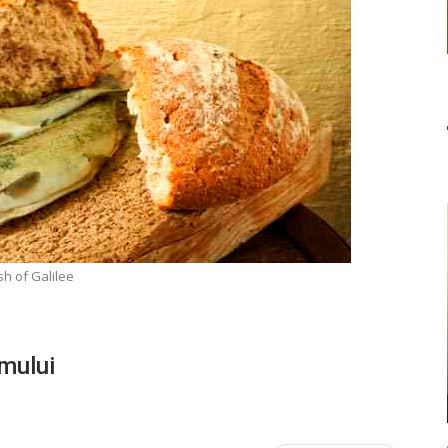
sh of Galilee
umului