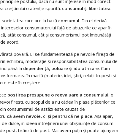
 principiile postului, dacă nu sunt înţelese în mod corect.
a creştinului o atenţie sporită:
consumul şi libertatea
.
 societatea care are la bază
consumul
. Din el derivă
intereselor consumatorului faţă de abuzurile ce apar în
 că, atât consumul, cât şi consumerismul pot îmbunătăţi
 de acord.
devărată povară. El se fundamentează pe nevoile fireşti de
rin echilibru, moderaţie şi responsabilitatea consumului de
ând până la
dependenţă, poluare şi idolatrizare
. Cum
nsformarea în marfă (materie, idei, ştiri, relaţii trupeşti şi
ecte este în creştere.
rece
postirea presupune o reevaluare a consumului
, o
voi fireşti, cu scopul de a nu cădea în plasa plăcerilor ce
lt din consumismul de astăzi este cauzat de
 că avem nevoie, ci şi pentru că ne place
. Aşa apar,
 de dulce, în ideea întreţinerii unei obişnuinţe de consum
e de post, brânză de post. Mai avem puţin şi poate ajungem