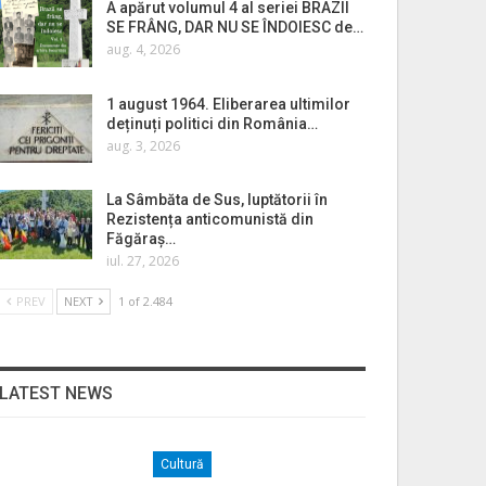
A apărut volumul 4 al seriei BRAZII
SE FRÂNG, DAR NU SE ÎNDOIESC de…
aug. 4, 2026
1 august 1964. Eliberarea ultimilor
deținuți politici din România…
aug. 3, 2026
La Sâmbăta de Sus, luptătorii în
Rezistența anticomunistă din
Făgăraș…
iul. 27, 2026
PREV
NEXT
1 of 2.484
LATEST NEWS
Cultură