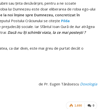
iubirii sau ţinta desăvârşirii, pentru a ne scoate
, robia lui Dumnezeu este doar eliberarea de robia ego-ului
de la noi înşine spre Dumnezeu, concretizat în
putul Postului Crăciunului se citeşte
Pilda
 prejudecăţi sociale. Iar Sfântul Ioan Gură de Aur atrăgea
trai:
Dacă nu îţi schimbi viata, la ce mai posteşti ?
atea, ca dar divin, este mai greu de purtat decât o
de Pr. Eugen Tănăsescu
Doxologia
1.690
0