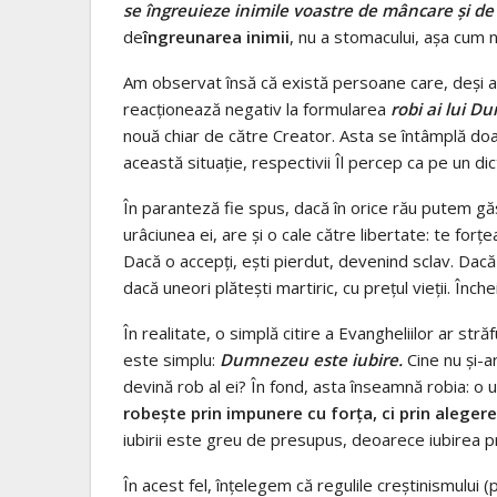
se îngreuieze inimile voastre de mâncare şi de b
de
îngreunarea inimii
, nu a stomacului, aşa cum 
Am observat însă că există persoane care, deşi ac
reacţionează negativ la formularea
robi ai lui 
nouă chiar de către Creator. Asta se întâmplă do
această situaţie, respectivii Îl percep ca pe un d
În paranteză fie spus, dacă în orice rău putem găsi
urâciunea ei, are şi o cale către libertate: te for
Dacă o accepţi, eşti pierdut, devenind sclav. Dacă t
dacă uneori plăteşti martiric, cu preţul vieţii. Înch
În realitate, o simplă citire a Evangheliilor ar străf
este simplu:
Dumnezeu este iubire.
Cine nu şi-a
devină rob al ei? În fond, asta înseamnă robia: o
robeşte prin impunere cu forţa, ci prin alegere
iubirii este greu de presupus, deoarece iubirea p
În acest fel, înţelegem că regulile creştinismului