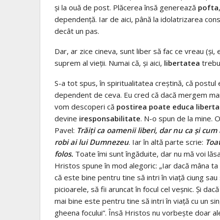
şi la ouă de post. Plăcerea însă generează
pofta
dependenţă. Iar de aici, până la idolatrizarea co
decât un pas.
Dar, ar zice cineva, sunt liber să fac ce vreau (şi
suprem al vieţii. Numai că, şi aici,
libertatea
trebu
S-a tot spus, în spiritualitatea creştină, că postul
dependent de ceva. Eu cred că dacă mergem mai în
vom descoperi că
postirea poate educa libert
devine
iresponsabilitate
. N-o spun de la mine.
Pavel:
Trăiţi ca oamenii liberi, dar nu ca şi cum
robi ai lui Dumnezeu
. Iar în altă parte scrie:
Toat
folos.
Toate îmi sunt îngăduite, dar nu mă voi lăsa
Hristos spune în mod alegoric: „Iar dacă mâna ta sa
că este bine pentru tine să intri în viaţă ciung 
picioarele, să fii aruncat în focul cel veşnic. Şi dac
mai bine este pentru tine să intri în viaţă cu un si
gheena focului”. Însă Hristos nu vorbeşte doar ale