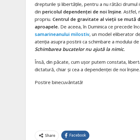
drepturile şi libertăţile, pentru a nu rătăci drumul 
din
pericolul dependenţei de noi înşine
. Astfel
propriu.
Centrul de gravitate al vieţii se mută 
aproapele.
De aceea, în Duminica ce precede înce
samarineanului milostiv
, un model eliberator de
atenţia asupra postirii ca schimbare a modului de 
Schimbarea bucatelor nu ajută la nimic.
Însă, din păcate, cum uşor putem constata, libert
dictatură, chiar şi cea a dependenţei de noi înşine.
Postire binecuvântată!
Share
Facebook