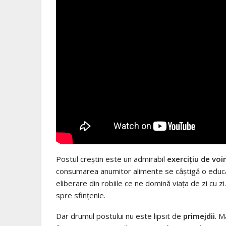
Postul creştin este un admirabil
exerciţiu de voi
consumarea anumitor alimente se câştigă o educare a 
eliberare din robiile ce ne domină viaţa de zi cu zi
spre sfinţenie.
Dar drumul postului nu este lipsit de
primejdii
. M