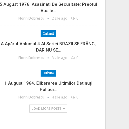
5 August 1976. Asasinați De Securitate: Preotul
Vasile…
Florin Dobrescu
2 zile ago
0
Cultură
A Apărut Volumul 4 Al Seriei BRAZII SE FRÂNG,
DAR NU SE…
Florin Dobrescu
3 zile ago
0
Cultură
1 August 1964. Eliberarea Ultimilor Deținuți
Politici…
Florin Dobrescu
4 zile ago
0
LOAD MORE POSTS