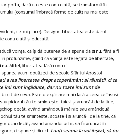
, iar pofta, dacă nu este controlată, se transformă în
nsumului (consumul îmbracă forme de cult) nu mai este
, evident, ce-mi place). Desigur. Libertatea este darul
ie controlată şi educată.
 educă voinţa, că îţi dă puterea de a spune da şi nu, fără a fi
 profunzime, ştiind că voinţa este legată de libertate,
atea
. Altfel, libertatea fără control
 O spunea acum douăzeci de secole Sfântul Apostol
 aţi avea libertatea drept acoperământ al răutăţii, ci ca
e îmi sunt îngăduite, dar nu toate îmi sunt de
 biruit de ceva. Este o explicare mai clară a ceea ce însuşi
u piciorul tău te sminteşte, taie-l şi aruncă-l de la tine,
sau şchiop decât, având amândouă mâinile sau amândouă
ă ochiul tău te sminteşte, scoate-l şi aruncă-l de la tine, că
ngur ochi decât, având amândoi ochii, să fii aruncat în
goric, ci spune şi direct:
Luaţi seama la voi înşivă, să nu