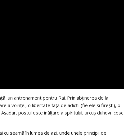
nţă
: un antrenament pentru Rai. Prin abţinerea de la
voinţei, o libertate faţă de adicţii (fie ele şi fireşti), o
. Aşadar, postul este înălţare a spiritului, urcuş duhovnicesc
ai cu seamă în lumea de azi, unde unele principii de