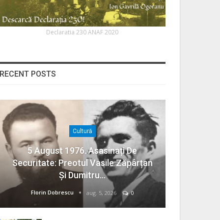
Declaratia 230 ANAF 2020
RECENT POSTS
Cultură
5 August 1976. Asasinați De
Securitate: Preotul Vasile Zăpârțan
Și Dumitru…
Florin Dobrescu
aug. 5, 2026
0