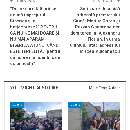
PREV POST
NEXT POST
“De ce oare tâlharii se
Scrisoare deschisă
adună împrejurul
adresată premierului
Bisericii și o
Ciucă: Marius Oprea și
batjocoresc?” PENTRU
Răzvan Gheorghe cer
CĂ NU NE MAI DOARE ȘI
demiterea lui Alexandru
NU MAI APĂRĂM
Florian, în urma
BISERICA ATUNCI CÂND
ultimului atac adresa lui
ESTE TERFELITĂ, “pentru
Mircea Vulcănescu
că nu ne mai identificăm
cu ai noștri”
YOU MIGHT ALSO LIKE
More From Author
Cultură
Cultură