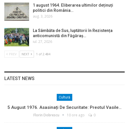
1 august 1964. Eliberarea ultimilor deținuți
politici din România…
aug. 3, 2026
La Sâmbăta de Sus, luptătorii în Rezistența
anticomunistă din Făgăraș…
iul. 27, 2026
PREV
NEXT
1 of 2.484
LATEST NEWS
Cultură
5 August 1976. Asasinați De Securitate: Preotul Vasile…
Florin Dobrescu
10 ore ago
0