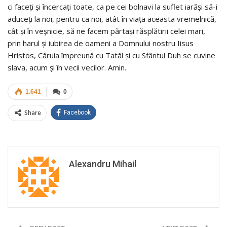
ci faceţi şi încercaţi toate, ca pe cei bolnavi la suflet iarăşi să-i
aduceţi la noi, pentru ca noi, atât în viaţa aceasta vremelnică,
cât şi în veşnicie, să ne facem părtaşi răsplătirii celei mari,
prin harul şi iubirea de oameni a Domnului nostru Iisus
Hristos, Căruia împreună cu Tatăl şi cu Sfântul Duh se cuvine
slava, acum şi în vecii vecilor. Amin.
1.641
0
Share
Facebook
Alexandru Mihail