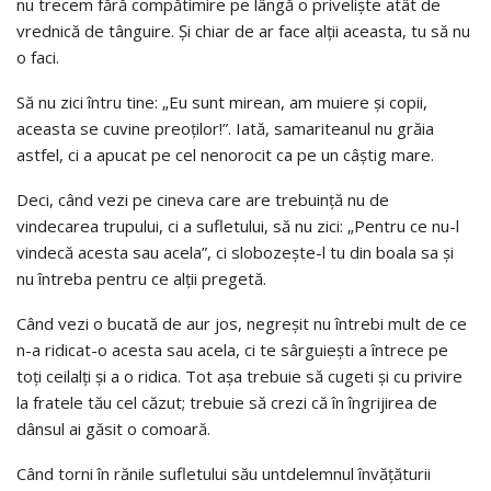
nu trecem fără compătimire pe lângă o privelişte atât de
vrednică de tânguire. Şi chiar de ar face alţii aceasta, tu să nu
o faci.
Să nu zici întru tine: „Eu sunt mirean, am muiere şi copii,
aceasta se cuvine preoţilor!”. Iată, samariteanul nu grăia
astfel, ci a apucat pe cel nenorocit ca pe un câştig mare.
Deci, când vezi pe cineva care are trebuinţă nu de
vindecarea trupului, ci a sufletului, să nu zici: „Pentru ce nu-l
vindecă acesta sau acela”, ci slobozeşte-l tu din boala sa şi
nu întreba pentru ce alţii pregetă.
Când vezi o bucată de aur jos, negreşit nu întrebi mult de ce
n-a ridicat-o acesta sau acela, ci te sârguieşti a întrece pe
toţi ceilalţi şi a o ridica. Tot aşa trebuie să cugeti şi cu privire
la fratele tău cel căzut; trebuie să crezi că în îngrijirea de
dânsul ai găsit o comoară.
Când torni în rănile sufletului său untdelemnul învăţăturii