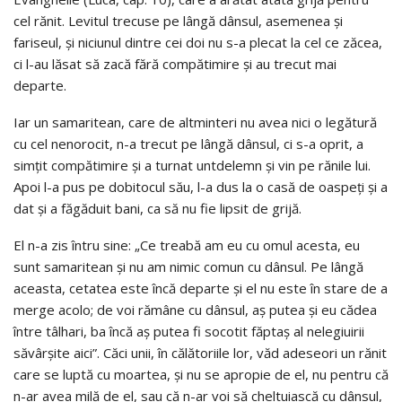
cel rănit. Levitul trecuse pe lângă dânsul, asemenea şi
fariseul, şi niciunul dintre cei doi nu s-a plecat la cel ce zăcea,
ci l-au lăsat să zacă fără compătimire şi au trecut mai
departe.
Iar un samaritean, care de altminteri nu avea nici o legătură
cu cel nenorocit, n-a trecut pe lângă dânsul, ci s-a oprit, a
simţit compătimire şi a turnat untdelemn şi vin pe rănile lui.
Apoi l-a pus pe dobitocul său, l-a dus la o casă de oaspeţi şi a
dat şi a făgăduit bani, ca să nu fie lipsit de grijă.
El n-a zis întru sine: „Ce treabă am eu cu omul acesta, eu
sunt samaritean şi nu am nimic comun cu dânsul. Pe lângă
aceasta, cetatea este încă departe şi el nu este în stare de a
merge acolo; de voi rămâne cu dânsul, aş putea şi eu cădea
între tâlhari, ba încă aş putea fi socotit făptaş al nelegiuirii
săvârşite aici”. Căci unii, în călătoriile lor, văd adeseori un rănit
care se luptă cu moartea, şi nu se apropie de el, nu pentru că
n-ar avea milă de el, sau că n-ar voi să cheltuiască cu dânsul,