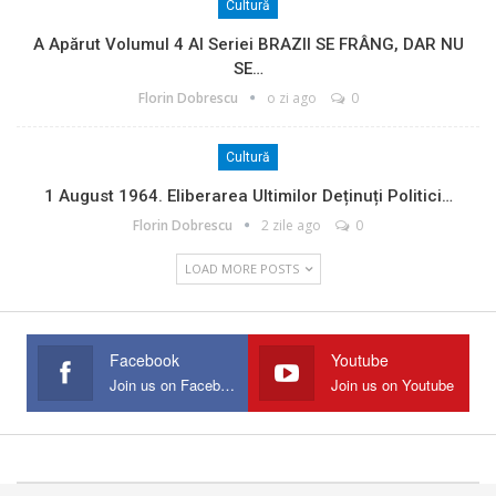
Cultură
A Apărut Volumul 4 Al Seriei BRAZII SE FRÂNG, DAR NU
SE…
Florin Dobrescu
o zi ago
0
Cultură
1 August 1964. Eliberarea Ultimilor Deținuți Politici…
Florin Dobrescu
2 zile ago
0
LOAD MORE POSTS
Facebook
Youtube
Join us on Facebook
Join us on Youtube