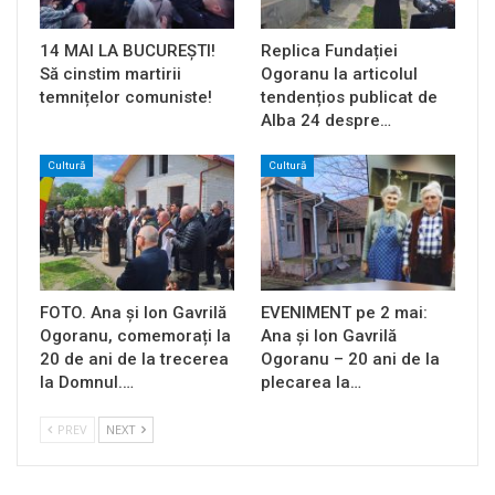
14 MAI LA BUCUREȘTI!
Replica Fundației
Să cinstim martirii
Ogoranu la articolul
temnițelor comuniste!
tendențios publicat de
Alba 24 despre…
Cultură
Cultură
FOTO. Ana și Ion Gavrilă
EVENIMENT pe 2 mai:
Ogoranu, comemorați la
Ana și Ion Gavrilă
20 de ani de la trecerea
Ogoranu – 20 ani de la
la Domnul.…
plecarea la…
PREV
NEXT