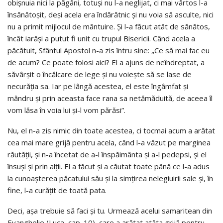
obişnuia nici la păgâni, totuşi nu l-a neglijat, ci mai vârtos l-a
însănătoşit, deşi acela era îndărătnic şi nu voia să asculte, nici
nu a primit mijlocul de mântuire. Şi l-a făcut atât de sănătos,
încât iarăşi a putut fi unit cu trupul Bisericii. Când acela a
păcătuit, Sfântul Apostol n-a zis întru sine: „Ce să mai fac eu
de acum? Ce poate folosi aici? El a ajuns de neîndreptat, a
săvârşit o încălcare de lege şi nu voieşte să se lase de
necurăţia sa. Iar pe lângă acestea, el este îngâmfat şi
mândru şi prin aceasta face rana sa netămăduită, de aceea îl
vom lăsa în voia lui şi-l vom părăsi”.
Nu, el n-a zis nimic din toate acestea, ci tocmai acum a arătat
cea mai mare grijă pentru acela, când l-a văzut pe marginea
răutăţii, şi n-a încetat de a-l înspăimânta şi a-l pedepsi, şi el
însuşi şi prin alţii. El a făcut şi a căutat toate până ce l-a adus
la cunoaşterea păcatului său şi la simţirea nelegiuirii sale şi, în
fine, l-a curăţit de toată pata.
Deci, aşa trebuie să faci şi tu. Urmează acelui samaritean din
Evanghelie (Luca, cap. 10), care a arătat atâta grijă pentru