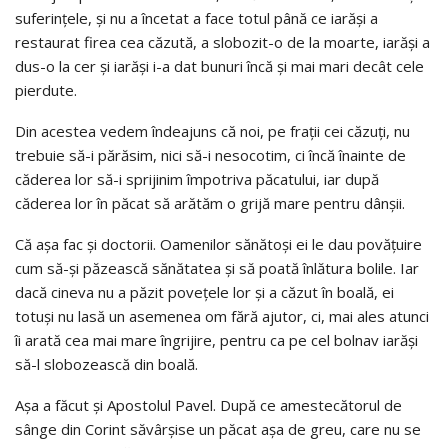
suferinţele, şi nu a încetat a face totul până ce iarăşi a
restaurat firea cea căzută, a slobozit-o de la moarte, iarăşi a
dus-o la cer şi iarăşi i-a dat bunuri încă şi mai mari decât cele
pierdute.
Din acestea vedem îndeajuns că noi, pe fraţii cei căzuţi, nu
trebuie să-i părăsim, nici să-i nesocotim, ci încă înainte de
căderea lor să-i sprijinim împotriva păcatului, iar după
căderea lor în păcat să arătăm o grijă mare pentru dânşii.
Că aşa fac şi doctorii. Oamenilor sănătoşi ei le dau povăţuire
cum să-şi păzească sănătatea şi să poată înlătura bolile. Iar
dacă cineva nu a păzit poveţele lor şi a căzut în boală, ei
totuşi nu lasă un asemenea om fără ajutor, ci, mai ales atunci
îi arată cea mai mare îngrijire, pentru ca pe cel bolnav iarăşi
să-l slobozească din boală.
Aşa a făcut şi Apostolul Pavel. După ce amestecătorul de
sânge din Corint săvârşise un păcat aşa de greu, care nu se