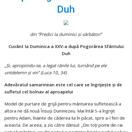
Duh
din “Predici la duminici şi sărbători”
Cuvânt la Duminica a XXV-a după Pogorârea Sfântului
Duh
„Şi, apropiindu-se, a legat rănile lui, turnând pe ele
untdelemn şi vin” (Luca 10, 34)
Adevăratul samarinean este cel care se îngrijeşte şi de
sufletul cel bolnav al aproapelui
Model de purtare de grijă pentru mântuirea sufletească a
altora ne dă nouă Însuşi Dumnezeu. Mai întâi S-a îngrijit
pentru Adam, înainte de căderea lui în păcat, spre a-l feri de
aceasta. De aceea, a zis către dânsul: „Din toţi pomii din rai
poţi să mănânci, iar din pomul cunoştinţei binelui şi răului să nu