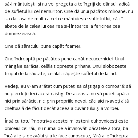
să-l mântuieşti, şi nu vei pregeta a te îngriji de dânsul, adică
de sufletul lui cel nemuritor. Cine dă unui păcătos milioane, nu
i-a dat aşa de mult ca cel ce mântuieşte sufletul lui, căci îl
abate de la calea lui cea rea şi-l întoarce la fericirea cea
dumnezeiască.
Cine dă săracului pune capăt foamei.
Cine îndreaptă pe păcătos pune capăt necucerniciei. Unul
mângâie sărăcia, celălalt opreşte prihana. Unul slobozeşte
trupul de la răutate, celălalt răpeşte sufletul de la iad.
Vedeţi, eu v-am arătat cum puteţi să câştigaţi o comoară; să
nu pierdeţi deci acest câştig. De aceasta nu vă puteţi apăra
nici prin sărăcie, nici prin propriile nevoi, căci aici n-aveţi altă
cheltuială de făcut decât aceea a cuvântului şi a vorbei.
Însă cu totul împotriva acestei milostenii duhovniceşti este
obiceiul cel rău, nu numai de a învinovăţi păcatele altora, ba
încă a le şi dezvălui şi a le face cunoscute, fără a le îndrepta.