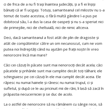
ci de frica de a nu fi traşi înaintea judecăţii, şi a fi ei înşişi
bănuiţi că ar fi ucigaşi. Totuşi, samariteanul cel milostiv nu s-a
temut de toate acestea, ci fără multă gândire l-a pus pe
dobitocul său, l-a dus la casa de oaspeţi şi nu s-a speriat nici
de primejdie, nici de cheltuială, nici de nimic altceva.
Deci, dacă samariteanul a fost atât de plin de dragoste şi
atât de compătimitor către un om necunoscut, cum ne vom
putea noi îndreptăţi când nu ajutăm pe fraţii noştri în vreo
nenorocire încă mai mare?
Căci cei căzuţi în păcate sunt mai nenorociţi decât acela; căci
păcatele şi prihănile sunt mai cumplite decât toţi tâlharii; ele
schingiuiesc pe cei căzuţi în ele mai cumplit decât aceia. Ele
răpesc nu numai hainele şi rănesc nu numai trupul, ci şi
sufletul, şi după ce le-au pricinuit mii de răni, îi lasă să zacă în
prăpastia necucerniciei şi se duc de acolo.
La o astfel de nenorocire să nu rămânem cu sânge rece, să