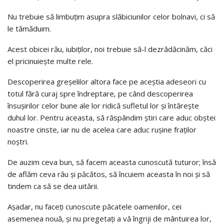
Nu trebuie să limbuţim asupra slăbiciunilor celor bolnavi, ci să
le tămăduim.
Acest obicei rău, iubiţilor, noi trebuie să-l dezrădăcinăm, căci
el pricinuieşte multe rele.
Descoperirea greşelilor altora face pe aceştia adeseori cu
totul fără curaj spre îndreptare, pe când descoperirea
însuşirilor celor bune ale lor ridică sufletul lor şi întăreşte
duhul lor. Pentru aceasta, să răspândim ştiri care aduc obştei
noastre cinste, iar nu de acelea care aduc ruşine fraţilor
noştri.
De auzim ceva bun, să facem aceasta cunoscută tuturor; însă
de aflăm ceva rău şi păcătos, să încuiem aceasta în noi şi să
tindem ca să se dea uitării.
Aşadar, nu faceţi cunoscute păcatele oamenilor, cei
asemenea nouă, şi nu pregetaţi a vă îngriji de mântuirea lor,