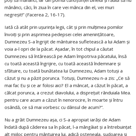
mănânci, căci, în ziua în care vei mânca din el, vei muri
negreşit!” (Facerea 2, 16-17).
Iată că atât prin uşurinţa legii, cât şi prin mulţimea pomilor
învoiţi şi prin asprimea pedepsei celei ameninţătoare,
Dumnezeu S-a îngrijit de mântuirea sufletească a lui Adam şi
voia a-l opri de la păcat. Aşadar, în tot chipul a căutat
Dumnezeu să întărească pe Adam împotriva păcatului, însă
cu toată această îngrijire, cu toată această îndemnare şi
sfătuire, cu toată bunătatea lui Dumnezeu, Adam totuşi a
căzut şi nu a păzit porunca. Totuşi, Dumnezeu n-a zis: „Ce să
mai fac Eu şi ce ar folosi aici? El a mâncat, a căzut în păcat, a
călcat porunca, a crezut diavolului, a dispreţuit rânduiala Mea.
pentru care acum a căzut în nenorocire, în moarte şi întru
osândă, ce să mai vorbesc cu dânsul de acum?”.
Nu a grăit Dumnezeu aşa, ci S-a apropiat iarăşi de Adam
îndată după căderea sa în păcat, l-a mângâiat şi a întrebuinţat
alt mijloc pentru mântuirea lui, adică osteneala, sudoarea şi