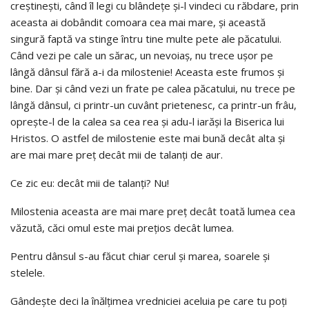
creştineşti, când îl legi cu blândeţe şi-l vindeci cu răbdare, prin
aceasta ai dobândit comoara cea mai mare, şi această
singură faptă va stinge întru tine multe pete ale păcatului.
Când vezi pe cale un sărac, un nevoiaş, nu trece uşor pe
lângă dânsul fără a-i da milostenie! Aceasta este frumos şi
bine. Dar şi când vezi un frate pe calea păcatului, nu trece pe
lângă dânsul, ci printr-un cuvânt prietenesc, ca printr-un frâu,
opreşte-l de la calea sa cea rea şi adu-l iarăşi la Biserica lui
Hristos. O astfel de milostenie este mai bună decât alta şi
are mai mare preţ decât mii de talanţi de aur.
Ce zic eu: decât mii de talanţi? Nu!
Milostenia aceasta are mai mare preţ decât toată lumea cea
văzută, căci omul este mai preţios decât lumea.
Pentru dânsul s-au făcut chiar cerul şi marea, soarele şi
stelele.
Gândeşte deci la înălţimea vredniciei aceluia pe care tu poţi