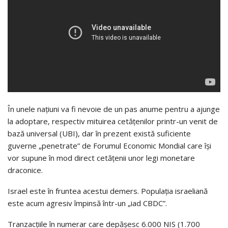
În unele naţiuni va fi nevoie de un pas anume pentru a ajunge
la adoptare, respectiv mituirea cetăţenilor printr-un venit de
bază universal (UBI), dar în prezent există suficiente
guverne „penetrate” de Forumul Economic Mondial care îşi
vor supune în mod direct cetăţenii unor legi monetare
draconice.
Israel este în fruntea acestui demers. Populaţia israeliană
este acum agresiv împinsă într-un „iad CBDC”.
Tranzacţiile în numerar care depăşesc 6.000 NIS (1.700