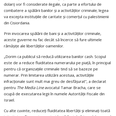
dolari) vor fi considerate ilegale, ca parte a efortului de
combatere a spălării banilor şi a activităţilor criminale; legea
va excepta instituţiile de caritate şi comerţul cu palestinienii
din Cisiordania.
Prin invocarea spălării de bani şi a activităţilor criminale,
aceste guverne nu fac decât să încerce să fure ultimele
rămăşiţe ale libertăţilor oamenilor.
„Dorim ca publicul să reducă utilizarea banilor cash. Scopul
este de a reduce fluiditatea numerarului pe piaţă, în principal
pentru că organizaţiile criminale tind să se bazeze pe
numerar. Prin limitarea utilizării acestuia, activităţile
infracţionale sunt mult mai greu de desfăşurat”, a declarat
pentru
The Media Line
avocatul Tamar Bracha, care se
ocupă de executarea legii în numele Autorităţii Fiscale din
Israel.
Cu alte cuvinte, reduceţi fluiditatea libertăţii şi eliminaţi toată