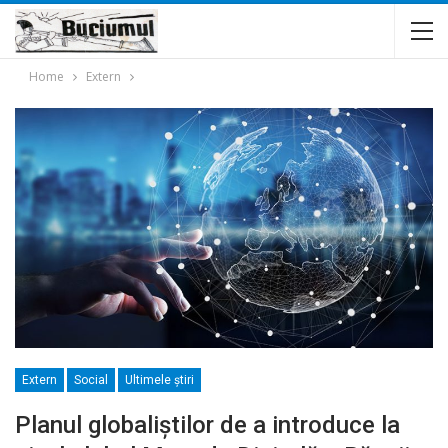
Home
Extern
Extern
Social
Ultimele ştiri
Planul globaliştilor de a introduce la