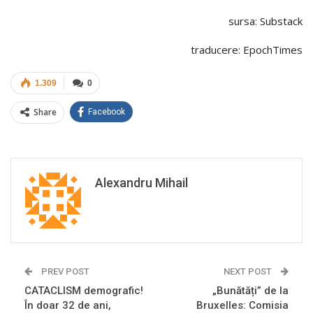
sursa: Substack
traducere: EpochTimes
1.309
0
Share
Facebook
Alexandru Mihail
PREV POST
NEXT POST
CATACLISM demografic!
„Bunătăți” de la
În doar 32 de ani,
Bruxelles: Comisia