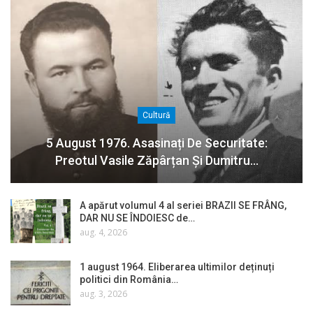
Cultură
5 August 1976. Asasinați De Securitate:
Preotul Vasile Zăpârțan Și Dumitru…
A apărut volumul 4 al seriei BRAZII SE FRÂNG,
DAR NU SE ÎNDOIESC de…
aug. 4, 2026
1 august 1964. Eliberarea ultimilor deținuți
politici din România…
aug. 3, 2026