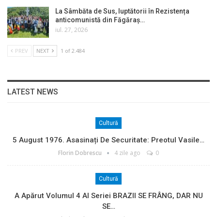
La Sâmbăta de Sus, luptătorii în Rezistența
anticomunistă din Făgăraș…
iul. 27, 2026
PREV
NEXT
1 of 2.484
LATEST NEWS
Cultură
5 August 1976. Asasinați De Securitate: Preotul Vasile…
Florin Dobrescu
4 zile ago
0
Cultură
A Apărut Volumul 4 Al Seriei BRAZII SE FRÂNG, DAR NU
SE…