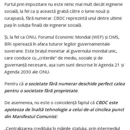
Furtul prin impozitare nu este nimic mai mult decât inginerie
socială, la fel ca şi această grabă către o lume nouă şi
curajoasă, fără numerar. CBDC reprezintă unul dintre ultimii
paşi în soluţia finală de inginerie socială.
Şi, la fel ca ONU, Forumul Economic Mondial (WEF) şi OMS,
BRI operează în afara tuturor legilor guvernamentale
suverane. Este braţul monetar al guvernului mondial unic,
care conduce cu „criteriile” de mediu, sociale şi de
guvernanţă necesare, aşa cum sunt descrise în Agenda 21 şi
Agenda 2030 ale ONU.
Pentru că
o societate fără numerar deschide perfect calea
pentru o societate fără proprietate
.
De asemenea, nu este o coincidenţă faptul că
CBDC este
apoteoza de înaltă tehnologie a celui de-al cincilea punct
din Manifestul Comunist:
„Centralizarea creditului în mâinile statului, prin intermediul