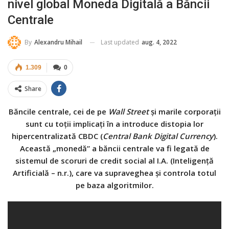
nivel global Moneda Digitală a Băncii
Centrale
Last updated
aug. 4, 2022
By
Alexandru Mihail
1.309
0
Share
Băncile centrale, cei de pe
Wall Street
şi marile corporaţii
sunt cu toţii implicaţi în a introduce distopia lor
hipercentralizată CBDC (
Central Bank Digital Currency
).
Această „monedă” a băncii centrale va fi legată de
sistemul de scoruri de credit social al I.A. (Inteligenţă
Artificială – n.r.), care va supraveghea şi controla totul
pe baza algoritmilor.