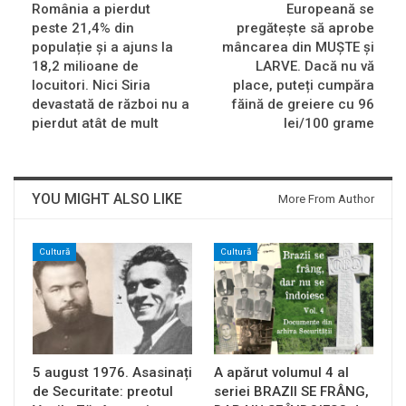
România a pierdut
Europeană se
peste 21,4% din
pregătește să aprobe
populație și a ajuns la
mâncarea din MUȘTE și
18,2 milioane de
LARVE. Dacă nu vă
locuitori. Nici Siria
place, puteți cumpăra
devastată de război nu a
făină de greiere cu 96
pierdut atât de mult
lei/100 grame
YOU MIGHT ALSO LIKE
More From Author
Cultură
Cultură
5 august 1976. Asasinați
A apărut volumul 4 al
de Securitate: preotul
seriei BRAZII SE FRÂNG,