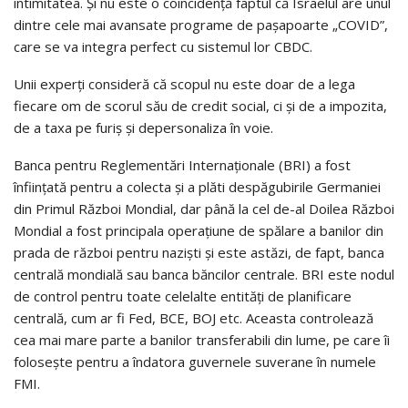
intimitatea. Şi nu este o coincidenţă faptul că Israelul are unul
dintre cele mai avansate programe de paşapoarte „COVID”,
care se va integra perfect cu sistemul lor CBDC.
Unii experţi consideră că scopul nu este doar de a lega
fiecare om de scorul său de credit social, ci şi de a impozita,
de a taxa pe furiş şi depersonaliza în voie.
Banca pentru Reglementări Internaţionale (BRI) a fost
înfiinţată pentru a colecta şi a plăti despăgubirile Germaniei
din Primul Război Mondial, dar până la cel de-al Doilea Război
Mondial a fost principala operaţiune de spălare a banilor din
prada de război pentru nazişti şi este astăzi, de fapt, banca
centrală mondială sau banca băncilor centrale. BRI este nodul
de control pentru toate celelalte entităţi de planificare
centrală, cum ar fi Fed, BCE, BOJ etc. Aceasta controlează
cea mai mare parte a banilor transferabili din lume, pe care îi
foloseşte pentru a îndatora guvernele suverane în numele
FMI.