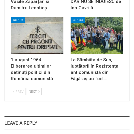
Vasile Zăpârțan și
DAR NU SE ÎNDOIESC de
Dumitru Leontieș…
Ion Gavrilă…
Cultură
Cultură
1 august 1964.
La Sâmbăta de Sus,
Eliberarea ultimilor
luptătorii în Rezistența
deținuți politici din
anticomunistă din
România comunistă
Făgăraș au fost…
PREV
NEXT
LEAVE A REPLY