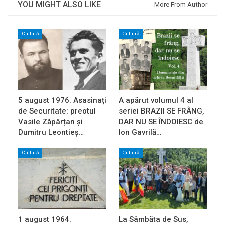
YOU MIGHT ALSO LIKE
More From Author
Cultură
Cultură
5 august 1976. Asasinați
A apărut volumul 4 al
de Securitate: preotul
seriei BRAZII SE FRÂNG,
Vasile Zăpârțan și
DAR NU SE ÎNDOIESC de
Dumitru Leontieș…
Ion Gavrilă…
Cultură
Cultură
1 august 1964.
La Sâmbăta de Sus,