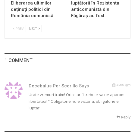
Eliberarea ultimilor
luptătorii în Rezistența
deținuți politici din
anticomunistă din
România comunistă
Făgăraș au fost…
PREV
NEXT
1 COMMENT
4 ani ago
Decebalus Per Scorillo
Says
Urate vremuri traim! Orice ar fi trebuie sa ne aparam
libertatea! ” Obligatorie nu e victoria, obligatorie e
lupta!”
Reply