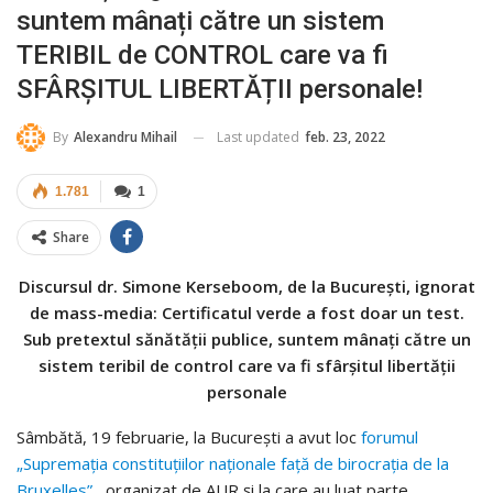
suntem mânați către un sistem
TERIBIL de CONTROL care va fi
SFÂRȘITUL LIBERTĂȚII personale!
Last updated
feb. 23, 2022
By
Alexandru Mihail
1.781
1
Share
Discursul dr. Simone Kerseboom, de la București, ignorat
de mass-media: Certificatul verde a fost doar un test.
Sub pretextul sănătății publice, suntem mânați către un
sistem teribil de control care va fi sfârșitul libertății
personale
Sâmbătă, 19 februarie, la București a avut loc
forumul
„Supremația constituțiilor naționale față de birocrația de la
Bruxelles”
, organizat de AUR și la care au luat parte