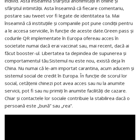
individ. Asta înseamnă sfârșitul anonimității în online și
sfârșitul intimității. Asta înseamnă că fiecare comentariu,
postare sau tweet vor fi legate de identitatea ta. Mai
înseamnă că instituțiile și companiile pot pune condiții pentru
a le accesa serviciile, în funcție de aceste date.Green pass și
codurile QR implementate în Europa ofereau acces în
societate numai dacă erai vaccinat sau, mai recent, dacă ai
făcut booster-ul. Libertatea ta depindea de supunerea și
comportamentul tău.Sistemul nu este nou, există deja în
China. Nu numai că le-am importat carantina, acum aducem și
sistemul social de credit în Europa. În funcție de scorul lor
social, cetățenii chinezi pot avea acces sau nu la anumite
servicii, pot fi sau nu primiți în anumite facilități de cazare.
Chiar și contactele lor sociale contribuie la stabilirea dacă o
persoană este „bună” sau „rea”.