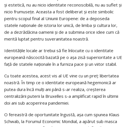
și estetică, nu au nicio identitate reconoscibilă, nu au suflet și
nicio frumusețe. Aceasta a fost deliberat și este simbolic
pentru scopul final al Uniunii Europene: de a deposeda
statele naționale de istoria lor unică, de limba și cultura lor,
de a dezrădăcina oamenii și de a submina orice idee cum că
merită luptat pentru suveranitatea noastră.
Identitățile locale ar trebui să fie înlocuite cu o identitate
europeană născocită bazată pe o așa zisă superioritate a UE
față de statele naționale în a furniza pace și un viitor stabil.
Cu toate acestea, acest vis al UE vine cu un preț: libertatea
noastră. În timp ce o identitate europeană hegemonică ar
putea dura încă mulți ani până s-ar realiza, creșterea
centralizării puterii la Bruxelles s-a amplificat rapid în ultimii
doi ani sub acoperirea pandemiei.
O fereastră de oportunitate îngustă, așa cum spunea Klaus
Schwab, la Forumul Economic Mondial, a apărut sub masca