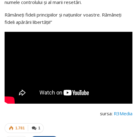
numele controlului și al marii resetări.
Rămâneți fideli principiilor și națiunilor voastre. Rămâneți
fideli apărării libertății!”
sursa:
R3Media
1.781
1