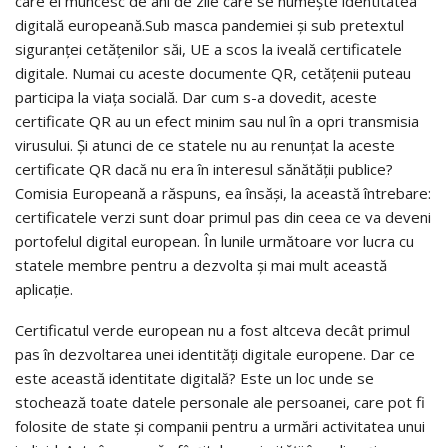
care ei muncesc de ani de zile care se numește identitatea
digitală europeană.Sub masca pandemiei și sub pretextul
siguranței cetățenilor săi, UE a scos la iveală certificatele
digitale. Numai cu aceste documente QR, cetățenii puteau
participa la viața socială. Dar cum s-a dovedit, aceste
certificate QR au un efect minim sau nul în a opri transmisia
virusului. Și atunci de ce statele nu au renunțat la aceste
certificate QR dacă nu era în interesul sănătății publice?
Comisia Europeană a răspuns, ea însăși, la această întrebare:
certificatele verzi sunt doar primul pas din ceea ce va deveni
portofelul digital european. În lunile următoare vor lucra cu
statele membre pentru a dezvolta și mai mult această
aplicație.
Certificatul verde european nu a fost altceva decât primul
pas în dezvoltarea unei identități digitale europene. Dar ce
este această identitate digitală? Este un loc unde se
stochează toate datele personale ale persoanei, care pot fi
folosite de state și companii pentru a urmări activitatea unui