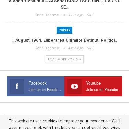
A Apărut Volumul 4 Al Seriei BRAZII SE FRÂNG, DAR NU
SE…
Florin Dobrescu
3 zile ago
0
Cultură
1 August 1964. Eliberarea Ultimilor Deținuți Politici…
Florin Dobrescu
4 zile ago
0
LOAD MORE POSTS
Facebook
Youtube
Join us on Facebook
Join us on Youtube
This website uses cookies to improve your experience. We'll
© 2025 - All Rights Reserved.
assume you're ok with this, but you can opt-out if you wish.