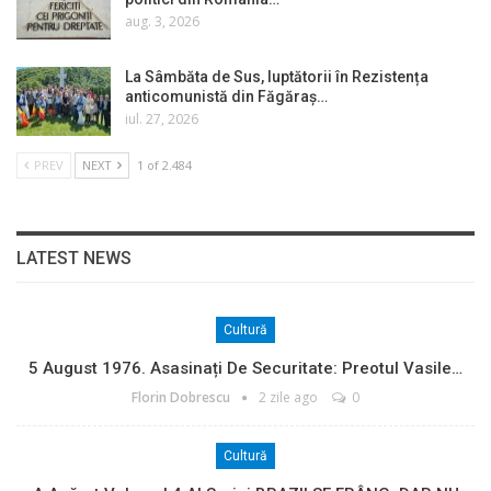
aug. 3, 2026
La Sâmbăta de Sus, luptătorii în Rezistența
anticomunistă din Făgăraș…
iul. 27, 2026
PREV
NEXT
1 of 2.484
LATEST NEWS
Cultură
5 August 1976. Asasinați De Securitate: Preotul Vasile…
Florin Dobrescu
2 zile ago
0
Cultură