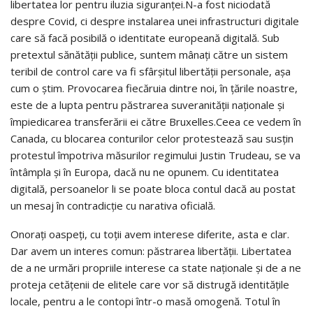
libertatea lor pentru iluzia siguranței.N-a fost niciodată
despre Covid, ci despre instalarea unei infrastructuri digitale
care să facă posibilă o identitate europeană digitală. Sub
pretextul sănătății publice, suntem mânați către un sistem
teribil de control care va fi sfârșitul libertății personale, așa
cum o știm. Provocarea fiecăruia dintre noi, în țările noastre,
este de a lupta pentru păstrarea suveranității naționale și
împiedicarea transferării ei către Bruxelles.Ceea ce vedem în
Canada, cu blocarea conturilor celor protestează sau susțin
protestul împotriva măsurilor regimului Justin Trudeau, se va
întâmpla și în Europa, dacă nu ne opunem. Cu identitatea
digitală, persoanelor li se poate bloca contul dacă au postat
un mesaj în contradicție cu narativa oficială.
Onorați oaspeți, cu toții avem interese diferite, asta e clar.
Dar avem un interes comun: păstrarea libertății. Libertatea
de a ne urmări propriile interese ca state naționale și de a ne
proteja cetățenii de elitele care vor să distrugă identitățile
locale, pentru a le contopi într-o masă omogenă. Totul în