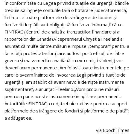
În conformitate cu Legea privind situaţiile de urgenţă, băncile
trebuie să îngheţe conturile fără o hotărâre judecătorească,
în timp ce toate platformele de strângere de fonduri şi
furnizorii de plăţi sunt obligaţi să furnizeze informaţii către
FINTRAC (Centrul de analiză a tranzacţiilor financiare şi a
rapoartelor din Canada).Vicepremierul Chrystia Freeland a
anunţat că multe dintre măsurile impuse „temporar” pentru a
face faţă protestatarilor (care au fost portretizaţi de către
guvern şi mass media canadiană ca extremişti violenţi) vor
deveni acum permanente.„Am folosit toate instrumentele pe
care le aveam înainte de invocarea Legii privind situaţiile de
urgenţă şi am stabilit că avem nevoie de nişte instrumente
suplimentare”, a anunţat Freeland.„Vom propune măsuri
pentru a pune aceste instrumente în aplicare permanent.
Autorităţile FINTRAC, cred, trebuie extinse pentru a acoperi
platformele de strângere de fonduri şi platformele de plată”,
a adăugat ea.
via Epoch Times