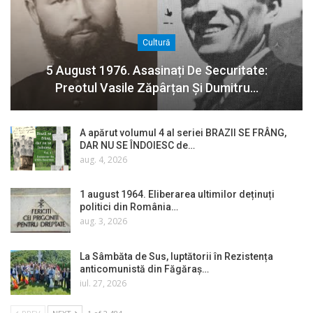
Cultură
5 August 1976. Asasinați De Securitate:
Preotul Vasile Zăpârțan Și Dumitru…
A apărut volumul 4 al seriei BRAZII SE FRÂNG,
DAR NU SE ÎNDOIESC de…
aug. 4, 2026
1 august 1964. Eliberarea ultimilor deținuți
politici din România…
aug. 3, 2026
La Sâmbăta de Sus, luptătorii în Rezistența
anticomunistă din Făgăraș…
iul. 27, 2026