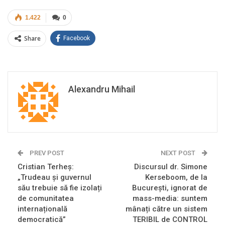
1.422
0
Share
Facebook
Alexandru Mihail
PREV POST
NEXT POST
Cristian Terheș:
Discursul dr. Simone
„Trudeau și guvernul
Kerseboom, de la
său trebuie să fie izolați
București, ignorat de
de comunitatea
mass-media: suntem
internațională
mânați către un sistem
democratică”
TERIBIL de CONTROL