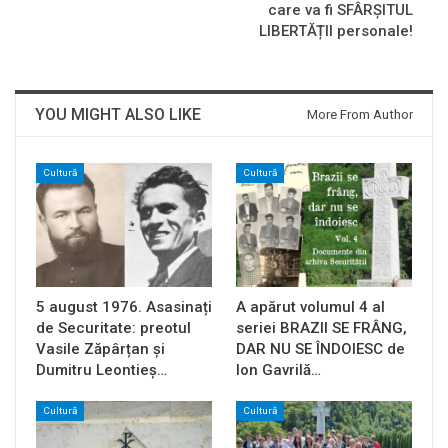
care va fi SFÂRȘITUL
LIBERTĂȚII personale!
YOU MIGHT ALSO LIKE
More From Author
Cultură
Cultură
5 august 1976. Asasinați
A apărut volumul 4 al
de Securitate: preotul
seriei BRAZII SE FRÂNG,
Vasile Zăpârțan și
DAR NU SE ÎNDOIESC de
Dumitru Leontieș…
Ion Gavrilă…
Cultură
Cultură