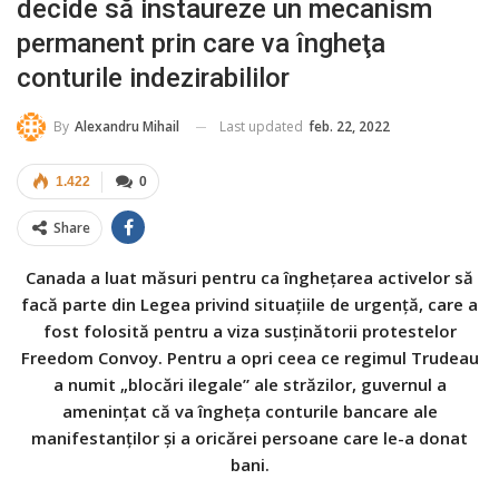
decide să instaureze un mecanism
permanent prin care va îngheţa
conturile indezirabililor
Last updated
feb. 22, 2022
By
Alexandru Mihail
1.422
0
Share
Canada a luat măsuri pentru ca îngheţarea activelor să
facă parte din Legea privind situaţiile de urgenţă, care a
fost folosită pentru a viza susţinătorii protestelor
Freedom Convoy. Pentru a opri ceea ce regimul Trudeau
a numit „blocări ilegale” ale străzilor, guvernul a
ameninţat că va îngheţa conturile bancare ale
manifestanţilor şi a oricărei persoane care le-a donat
bani.