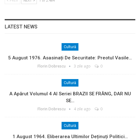
PREV
NEXT
1 of 2.484
LATEST NEWS
Cultură
5 August 1976. Asasinați De Securitate: Preotul Vasile…
Florin Dobrescu
3 zile ago
0
Cultură
A Apărut Volumul 4 Al Seriei BRAZII SE FRÂNG, DAR NU
SE…
Florin Dobrescu
4 zile ago
0
Cultură
1 August 1964. Eliberarea Ultimilor Deținuți Politici…