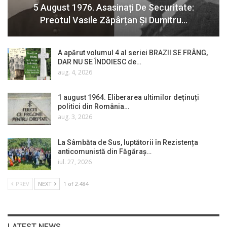
5 August 1976. Asasinați De Securitate:
Preotul Vasile Zăpârțan Și Dumitru…
A apărut volumul 4 al seriei BRAZII SE FRÂNG,
DAR NU SE ÎNDOIESC de…
aug. 4, 2026
1 august 1964. Eliberarea ultimilor deținuți
politici din România…
aug. 3, 2026
La Sâmbăta de Sus, luptătorii în Rezistența
anticomunistă din Făgăraș…
iul. 27, 2026
PREV
NEXT
1 of 2.484
LATEST NEWS