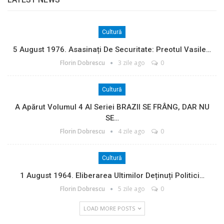
Cultură
5 August 1976. Asasinați De Securitate: Preotul Vasile…
Florin Dobrescu
3 zile ago
0
Cultură
A Apărut Volumul 4 Al Seriei BRAZII SE FRÂNG, DAR NU
SE…
Florin Dobrescu
4 zile ago
0
Cultură
1 August 1964. Eliberarea Ultimilor Deținuți Politici…
Florin Dobrescu
5 zile ago
0
LOAD MORE POSTS