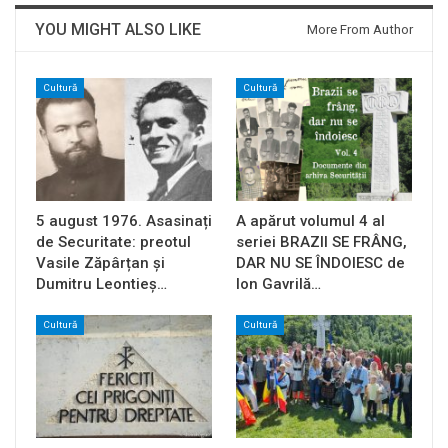
YOU MIGHT ALSO LIKE
More From Author
Cultură
Cultură
5 august 1976. Asasinați
A apărut volumul 4 al
de Securitate: preotul
seriei BRAZII SE FRÂNG,
Vasile Zăpârțan și
DAR NU SE ÎNDOIESC de
Dumitru Leontieș…
Ion Gavrilă…
Cultură
Cultură