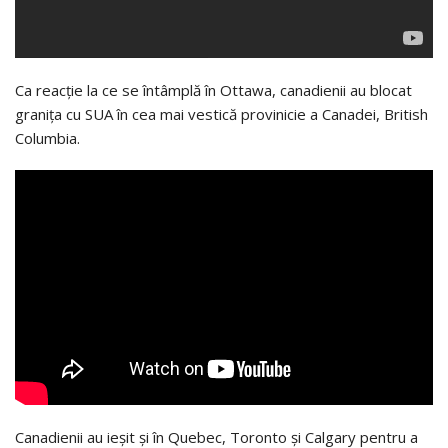
Ca reacție la ce se întâmplă în Ottawa, canadienii au blocat
granița cu SUA în cea mai vestică provinicie a Canadei, British
Columbia.
Canadienii au ieșit și în Quebec, Toronto și Calgary pentru a