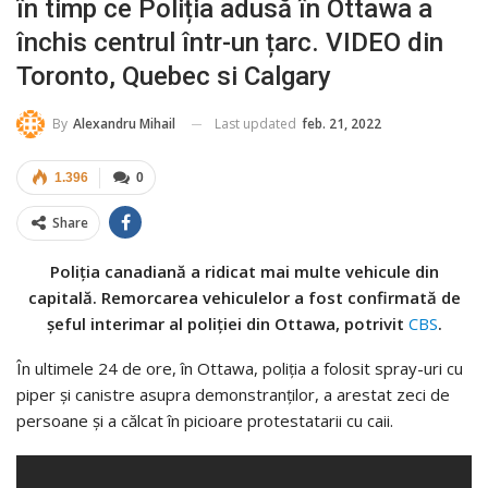
în timp ce Poliția adusă în Ottawa a
închis centrul într-un țarc. VIDEO din
Toronto, Quebec si Calgary
Last updated
feb. 21, 2022
By
Alexandru Mihail
1.396
0
Share
Poliția canadiană a ridicat mai multe vehicule din
capitală. Remorcarea vehiculelor a fost confirmată de
șeful interimar al poliției din Ottawa, potrivit
CBS
.
În ultimele 24 de ore, în Ottawa, poliția a folosit spray-uri cu
piper și canistre asupra demonstranților, a arestat zeci de
persoane și a călcat în picioare protestatarii cu caii.