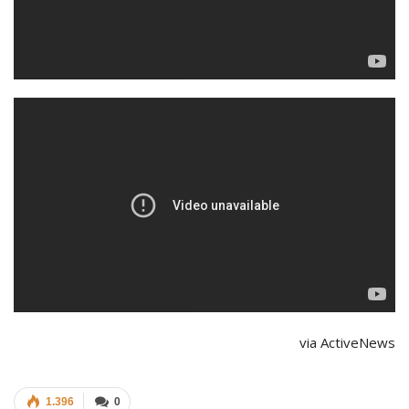
via ActiveNews
1.396
0