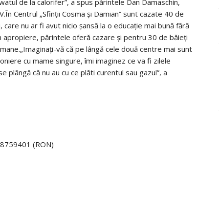
watul de la calorifer”, a spus părintele Dan Damaschin,
TV.În Centrul „Sfinții Cosma și Damian” sunt cazate 40 de
, care nu ar fi avut nicio șansă la o educație mai bună fără
in apropiere, părintele oferă cazare și pentru 30 de băieți
 sărmane.„Imaginați-vă că pe lângă cele două centre mai sunt
niere cu mame singure, îmi imaginez ce va fi zilele
 plângă că nu au cu ce plăti curentul sau gazul”, a
W8759401 (RON)