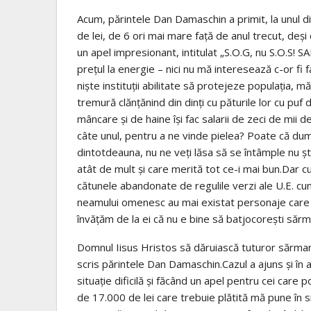
Acum, părintele Dan Damaschin a primit, la unul d
de lei, de 6 ori mai mare față de anul trecut, deș
un apel impresionant, intitulat „S.O.G, nu S.O.S!
prețul la energie – nici nu mă interesează c-or fi 
niște instituții abilitate să protejeze populația, 
tremură clănțănind din dinți cu păturile lor cu puf 
mâncare și de haine își fac salarii de zeci de mii
câte unul, pentru a ne vinde pielea? Poate că dum
dintotdeauna, nu ne veți lăsa să se întâmple nu ști
atât de mult și care merită tot ce-i mai bun.Dar cu 
cătunele abandonate de regulile verzi ale U.E. c
neamului omenesc au mai existat personaje care au
învățăm de la ei că nu e bine să batjocorești sărmani
Domnul Iisus Hristos să dăruiască tuturor sărmani
scris părintele Dan Damaschin.Cazul a ajuns și în 
situație dificilă și făcând un apel pentru cei care p
de 17.000 de lei care trebuie plătită mă pune în s