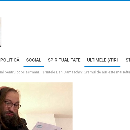
POLITICĂ
SOCIAL
SPIRITUALITATE
ULTIMELE ŞTIRI
IS
ial pentru copii sărmani. Părintele Dan Damaschin: Gramul de aur este mai ieftin 