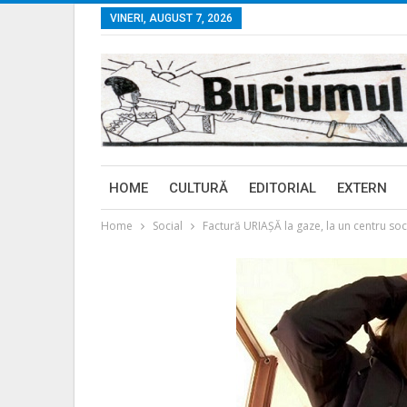
VINERI, AUGUST 7, 2026
HOME
CULTURĂ
EDITORIAL
EXTERN
Home
Social
Factură URIAȘĂ la gaze, la un centru soc