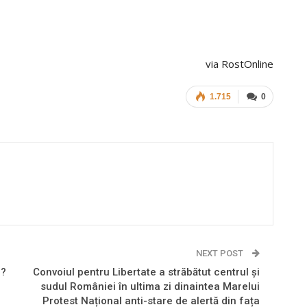
via RostOnline
1.715
0
NEXT POST
 ?
Convoiul pentru Libertate a străbătut centrul și
sudul României în ultima zi dinaintea Marelui
Protest Național anti-stare de alertă din fața