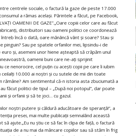
intre centrele sociale, o factură la gaze de peste 17.000
i consumul a rămas același. Părintele a făcut, pe Facebook,
 SALVAȚI OAMENII DE GAZE”.„Oare copiii celor care au făcut
fabricanți, distribuitori sau oameni politici ce coordonează
mă întreb încă o dată, oare mănâncă vânt și soare? Stau și
de pinguin? Sau pe spatele orfanilor mei, lipsindu-i de
 de euro și, asemeni unor hiene așteaptă să crăpăm unul
neavoastră, oamenii buni care ne-ați sprijinit
u ce nenorocire, cel puțin cu acești copii pe care îi iubim
ceilalți 10.000 ai noștri și cu sutele de mii din toate
um rămâne? Am sentimentul că-n istoria asta zbuciumată a
 făcut politici de tipul – „După noi potopul”, dar poate
i și orfanii și să te joci… cu gazul.
lor noștri putere și căldură aducătoare de speranță!”, a
atenția presei, mai multe publicații semnalând această
ot să ajute.„Eu nu știu ce să fac în clipa de față, o factură
ituația de a nu mai da mâncare copiilor sau să stăm în frig