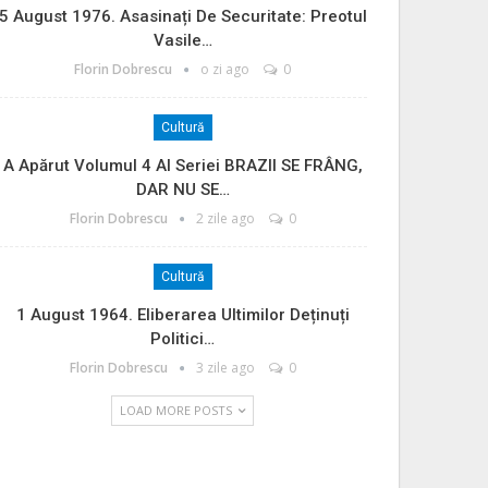
5 August 1976. Asasinați De Securitate: Preotul
Vasile…
Florin Dobrescu
o zi ago
0
Cultură
A Apărut Volumul 4 Al Seriei BRAZII SE FRÂNG,
DAR NU SE…
Florin Dobrescu
2 zile ago
0
Cultură
1 August 1964. Eliberarea Ultimilor Deținuți
Politici…
Florin Dobrescu
3 zile ago
0
LOAD MORE POSTS