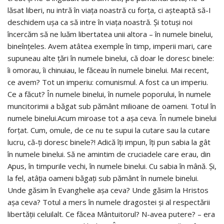
lăsat liberi, nu intră în viaţa noastră cu forţa, ci aşteaptă să-I
deschidem uşa ca să intre în viaţa noastră. Şi totuşi noi
încercăm să ne luăm libertatea unii altora – în numele binelui,
bineînţeles. Avem atâtea exemple în timp, imperii mari, care
supuneau alte ţări în numele binelui, că doar le doresc binele:
îi omorau, îi chinuiau, le făceau în numele binelui. Mai recent,
ce avem? Tot un imperiu: comunismul. A fost ca un imperiu.
Ce a făcut? În numele binelui, în numele poporului, în numele
muncitorimii a băgat sub pământ milioane de oameni. Totul în
numele binelui.Acum miroase tot a aşa ceva. În numele binelui
forţat. Cum, omule, de ce nu te supui la cutare sau la cutare
lucru, că-ţi doresc binele?! Adică îţi impun, îţi pun sabia la gât
în numele binelui. Să ne amintim de cruciadele care erau, din
Apus, în timpurile vechi, în numele binelui. Cu sabia în mână. Şi,
la fel, atâţia oameni băgaţi sub pământ în numele binelui.
Unde găsim în Evanghelie aşa ceva? Unde găsim la Hristos
aşa ceva? Totul a mers în numele dragostei şi al respectării
libertăţii celuilalt. Ce făcea Mântuitorul? N-avea putere? – era