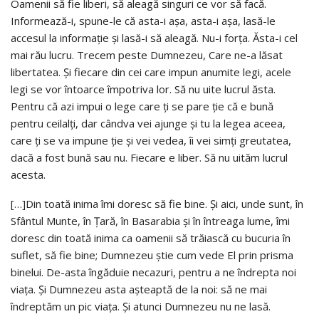
Oamenii să fie liberi, să aleagă singuri ce vor să facă.
Informează-i, spune-le că asta-i aşa, asta-i aşa, lasă-le
accesul la informaţie şi lasă-i să aleagă. Nu-i forţa. Ăsta-i cel
mai rău lucru. Trecem peste Dumnezeu, Care ne-a lăsat
libertatea. Şi fiecare din cei care impun anumite legi, acele
legi se vor întoarce împotriva lor. Să nu uite lucrul ăsta.
Pentru că azi impui o lege care ţi se pare ţie că e bună
pentru ceilalţi, dar cândva vei ajunge şi tu la legea aceea,
care ţi se va impune ţie şi vei vedea, îi vei simţi greutatea,
dacă a fost bună sau nu. Fiecare e liber. Să nu uităm lucrul
acesta.
[…]Din toată inima îmi doresc să fie bine. Şi aici, unde sunt, în
Sfântul Munte, în Ţară, în Basarabia şi în întreaga lume, îmi
doresc din toată inima ca oamenii să trăiască cu bucuria în
suflet, să fie bine; Dumnezeu ştie cum vede El prin prisma
binelui. De-asta îngăduie necazuri, pentru a ne îndrepta noi
viaţa. Şi Dumnezeu asta aşteaptă de la noi: să ne mai
îndreptăm un pic viaţa. Şi atunci Dumnezeu nu ne lasă.