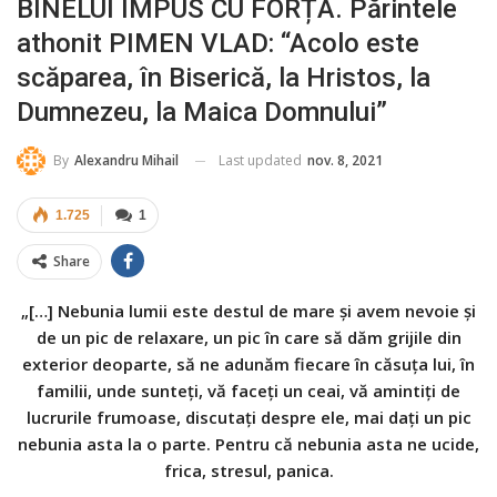
BINELUI IMPUS CU FORȚA. Părintele
athonit PIMEN VLAD: “Acolo este
scăparea, în Biserică, la Hristos, la
Dumnezeu, la Maica Domnului”
Last updated
nov. 8, 2021
By
Alexandru Mihail
1.725
1
Share
„[…] Nebunia lumii este destul de mare şi avem nevoie şi
de un pic de relaxare, un pic în care să dăm grijile din
exterior deoparte, să ne adunăm fiecare în căsuţa lui, în
familii, unde sunteţi, vă faceţi un ceai, vă amintiţi de
lucrurile frumoase, discutaţi despre ele, mai daţi un pic
nebunia asta la o parte. Pentru că nebunia asta ne ucide,
frica, stresul, panica.