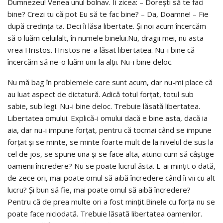
Dumnezeu! Venea unul bolnav. Îi zicea: – Doreşti să te faci
bine? Crezi tu că pot Eu să te fac bine? – Da, Doamne! – Fie
după credinţa ta. Deci îi lăsa libertate. Şi noi acum încercăm
să o luăm celuilalt, în numele binelui.Nu, dragii mei, nu asta
vrea Hristos. Hristos ne-a lăsat libertatea. Nu-i bine că
încercăm să ne-o luăm unii la alţii. Nu-i bine deloc.
Nu mă bag în problemele care sunt acum, dar nu-mi place că
au luat aspect de dictatură. Adică totul forţat, totul sub
sabie, sub legi. Nu-i bine deloc. Trebuie lăsată libertatea.
Libertatea omului. Explică-i omului dacă e bine asta, dacă ia
aia, dar nu-i impune forţat, pentru că tocmai când se impune
forţat şi se minte, se minte foarte mult de la nivelul de sus la
cel de jos, se spune una şi se face alta, atunci cum să câştige
oamenii încredere? Nu se poate lucrul ăsta. L-ai minţit o dată,
de zece ori, mai poate omul să aibă încredere când îi vii cu alt
lucru? Şi bun să fie, mai poate omul să aibă încredere?
Pentru că de prea multe ori a fost minţit.Binele cu forţa nu se
poate face niciodată. Trebuie lăsată libertatea oamenilor.