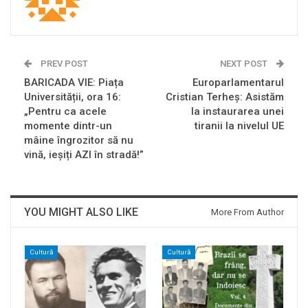
PREV POST
NEXT POST
BARICADA VIE: Piața
Europarlamentarul
Universității, ora 16:
Cristian Terheș: Asistăm
„Pentru ca acele
la instaurarea unei
momente dintr-un
tiranii la nivelul UE
mâine îngrozitor să nu
vină, ieșiți AZI în stradă!”
YOU MIGHT ALSO LIKE
More From Author
Cultură
Cultură