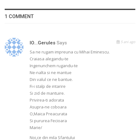
1 COMMENT
5 ani ago
IO...gerules
Says
Sa ne rugam impreuna cu Mihai Eminescu.
Craiasa alegandu-te
Ingenunchem rugandu-te
Ne-nalta si ne mantue
Din valul ce ne bantue.
Fi-i stalp de intarire
Si zid de mantuire.
Privirea-ti adorata
Asupra-ne coboara
O,Maica Preacurata
Si pururea Fecioara
Marie/
Noi,ce din mila Sfantului