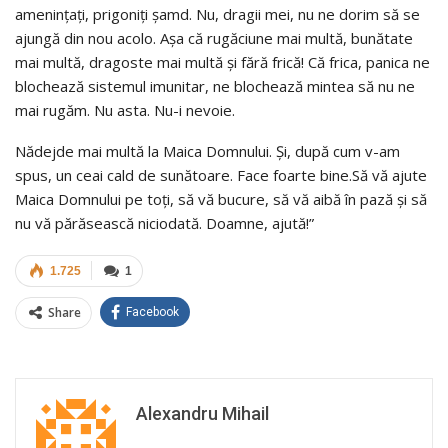
ameninţaţi, prigoniţi şamd. Nu, dragii mei, nu ne dorim să se
ajungă din nou acolo. Aşa că rugăciune mai multă, bunătate
mai multă, dragoste mai multă şi fără frică! Că frica, panica ne
blochează sistemul imunitar, ne blochează mintea să nu ne
mai rugăm. Nu asta. Nu-i nevoie.
Nădejde mai multă la Maica Domnului. Şi, după cum v-am
spus, un ceai cald de sunătoare. Face foarte bine.Să vă ajute
Maica Domnului pe toţi, să vă bucure, să vă aibă în pază şi să
nu vă părăsească niciodată. Doamne, ajută!”
1.725
1
Share
Facebook
Alexandru Mihail