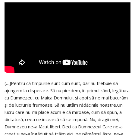
(…]Pentru că timpurile sunt cum sunt, dar nu trebuie să
ajungem la disperare. Să nu pierdem, în primul rând, legătura
cu Dumnezeu, cu Maica Domnului, şi apoi să ne mai bucurăm
şi de lucrurile frumoase. Să nu uităm rădăcinile noastre.Un
lucru care nu-mi place acum e că miroase, cum să spun, a
dictatură; ceea ce încearcă să se impună. Nu, dragii mei,
Dumnezeu ne-a făcut liberi. Deci ca Dumnezeul Care ne-a
creat şi ne-a îngăduit să trăim aici, pe pământul ăsta, ne-a