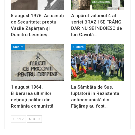
5 august 1976. Asasinați
A apărut volumul 4 al
de Securitate: preotul
seriei BRAZII SE FRÂNG,
Vasile Zăpârțan și
DAR NU SE ÎNDOIESC de
Dumitru Leontieș…
Ion Gavrilă…
Cultură
Cultură
1 august 1964.
La Sâmbăta de Sus,
Eliberarea ultimilor
luptătorii în Rezistența
deținuți politici din
anticomunistă din
România comunistă
Făgăraș au fost…
PREV
NEXT