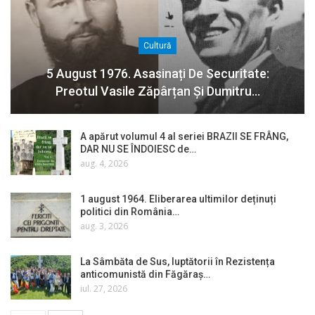
Cultură
5 August 1976. Asasinați De Securitate:
Preotul Vasile Zăpârțan Și Dumitru…
A apărut volumul 4 al seriei BRAZII SE FRÂNG,
DAR NU SE ÎNDOIESC de…
aug. 4, 2026
1 august 1964. Eliberarea ultimilor deținuți
politici din România…
aug. 3, 2026
La Sâmbăta de Sus, luptătorii în Rezistența
anticomunistă din Făgăraș…
iul. 27, 2026