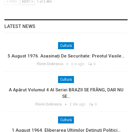
PREV
NEXT
1 of 2.484
LATEST NEWS
Cultură
5 August 1976. Asasinați De Securitate: Preotul Vasile…
Florin Dobrescu
o zi ago
0
Cultură
A Apărut Volumul 4 Al Seriei BRAZII SE FRÂNG, DAR NU
SE…
Florin Dobrescu
2 zile ago
0
Cultură
1 August 1964. Eliberarea Ultimilor Deținuți Politici…