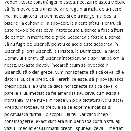
Vedem, toate constrângerile astea, necazurile astea trebuie
să fie motive pentru noi de a ne ruga mai mult, de a-I cere
mai mult ajutorul lui Dumnezeu şi de a merge mai des la
biserici, la duhovnici, la spovedit, la a cere sfatul. Pentru că
este nevoie de aşa ceva, întotdeauna Biserica a fost alături
de oameni în momentele grele. Scăparea a fost la Biserică.
Să nu fugiţi de Biserică, pentru că acolo este scăparea, în
Biserică şi, prin Biserică, la Hristos, la Dumnezeu, la Maica
Domnului. Pentru că Biserica întotdeauna a sprijinit pe om la
necaz. De-asta diavolul încearcă acum să lovească în
Biserică, să o denigreze. Cum îndrăzneşte să zică ceva, că e
datoria lui, că e preot, că-i ierarh, ce este, să-şi povăţuiască
credincioşii, s-a ajuns că dacă îndrăzneşte să zică ceva, o
părere a lui, imediat să fie amendat sau ceva, cum adică a
îndrăznit?! Oare nu vă miroase un pic a dictatură lucrul ăsta?
Preotul întotdeauna trebuie să se exprime încât să-şi
povăţuiască turma. Episcopul – la fel. Dar când încep
constrângerile, exact cum era şi în perioada comunistă, aţi
văzut, imediat erau urmăriţi preoţii, spuneau ceva – imediat