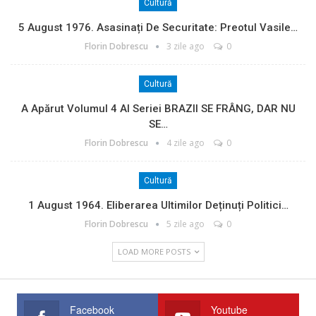
Cultură
5 August 1976. Asasinați De Securitate: Preotul Vasile…
Florin Dobrescu
3 zile ago
0
Cultură
A Apărut Volumul 4 Al Seriei BRAZII SE FRÂNG, DAR NU
SE…
Florin Dobrescu
4 zile ago
0
Cultură
1 August 1964. Eliberarea Ultimilor Deținuți Politici…
Florin Dobrescu
5 zile ago
0
LOAD MORE POSTS
Facebook
Youtube