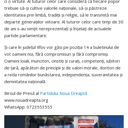
ci o virtute. Al tuturor celor care consideră că fiecare popor
trebuie să-și cultive valorile naționale, să-și păstreze
identitatea prin limbă, tradiții și religie, să le transmită mai
departe generațiilor viitoare. Al tuturor celor care timp de 30
de ani s-au simțit nereprezentați și înșelați de actualele
partide parlamentare.
Și care în județul Ilfov vor găsi pe poziția 14 a buletinului de
vot oameni noi, fără compromisuri și fără compromiși.
Oameni loiali, muncitori, cinstiți și curați, competenți, iubitori
de țară, apărători de principii și de valori morale, doritori de
a reda românilor bunăstarea, independența, suveranitatea și
demnitatea națională.
Biroul de Presă al
Partidului Noua Dreaptă
www.nouadreapta.org
WhatsApp: 0723553555