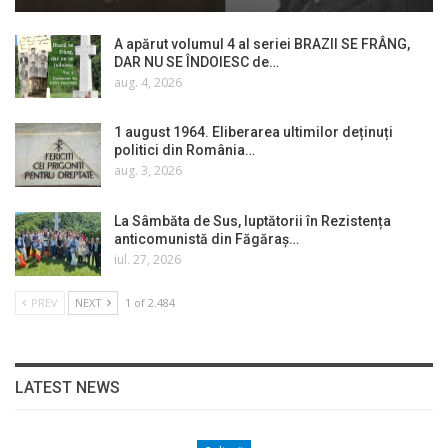
A apărut volumul 4 al seriei BRAZII SE FRÂNG,
DAR NU SE ÎNDOIESC de…
aug. 4, 2026
1 august 1964. Eliberarea ultimilor deținuți
politici din România…
aug. 3, 2026
La Sâmbăta de Sus, luptătorii în Rezistența
anticomunistă din Făgăraș…
iul. 27, 2026
PREV
NEXT
1 of 2.484
LATEST NEWS