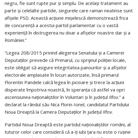
negru, fie sunt rupte pur și simplu. De același tratament au
parte și celelalte partide, singurele care raman neatinse sunt
afișele PSD. Această acțiune mișelescă demonstrează frica
de concurență a acestui partid parlamentar cu o vastă
experiență în distrugerea nu doar a afișelor noastre dar și a
României.”
“Legea 208/2015 privind alegerea Senatului și a Camerei
Deputaților prevede că Primarul, cu sprijinul poliției locale,
este obligat să asigure integritatea panourilor și a afișelor
electorale amplasate în locuri autorizate, însă primarul
Florentin Pandele calcă legea în picioare și trece la acțiuni
disperate împotriva noastră, în speranța că astfel va opri
ascensiunea naționaliștilor în Voluntari și în județul Ilfov.” a
declarat la rândul său Nica Florin-Ionel, candidatul Partidului
Noua Dreaptă la Camera Deputaților în județul Ilfov.
Partidul Noua Dreaptă este partidul naționaliștilor români, al
tuturor celor care consideră că a-ți iubi țara nu este o rușine