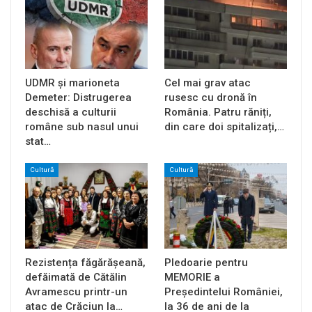
UDMR și marioneta
Cel mai grav atac
Demeter: Distrugerea
rusesc cu dronă în
deschisă a culturii
România. Patru răniți,
române sub nasul unui
din care doi spitalizați,…
stat…
Cultură
Cultură
Rezistența făgărășeană,
Pledoarie pentru
defăimată de Cătălin
MEMORIE a
Avramescu printr-un
Președintelui României,
atac de Crăciun la…
la 36 de ani de la