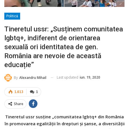
Politică
Tineretul ussr: „Susținem comunitatea
lgbtq+, indiferent de orientarea
sexuală ori identitatea de gen.
România are nevoie de această
educație”
Last updated
iun. 19, 2020
By
Alexandru Mihail
1.613
1
Share
Tineretul ussr susține „comunitatea lgbtq+ din România
în promovarea egalității în drepturi și șanse, a diversității