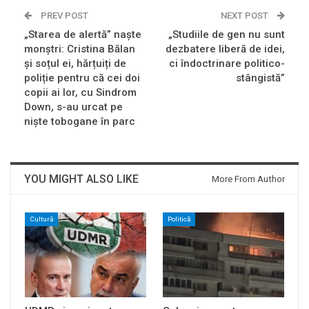
PREV POST
NEXT POST
„Starea de alertă” naște
„Studiile de gen nu sunt
monștri: Cristina Bălan
dezbatere liberă de idei,
și soțul ei, hărțuiți de
ci îndoctrinare politico-
poliție pentru că cei doi
stângistă”
copii ai lor, cu Sindrom
Down, s-au urcat pe
niște tobogane în parc
YOU MIGHT ALSO LIKE
More From Author
Cultură
Politică