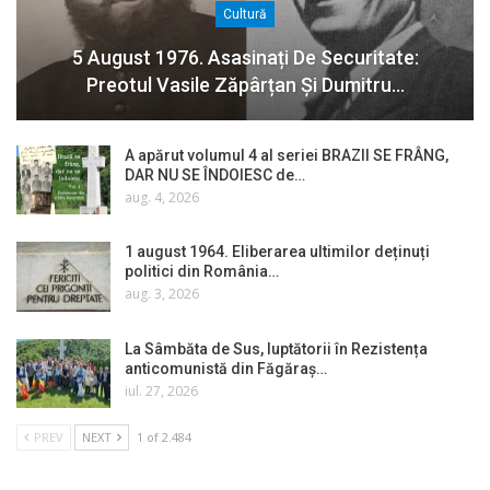
Cultură
5 August 1976. Asasinați De Securitate:
Preotul Vasile Zăpârțan Și Dumitru…
A apărut volumul 4 al seriei BRAZII SE FRÂNG,
DAR NU SE ÎNDOIESC de…
aug. 4, 2026
1 august 1964. Eliberarea ultimilor deținuți
politici din România…
aug. 3, 2026
La Sâmbăta de Sus, luptătorii în Rezistența
anticomunistă din Făgăraș…
iul. 27, 2026
PREV
NEXT
1 of 2.484