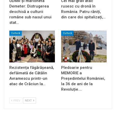
UDMR și marioneta
Cel mai grav atac
Demeter: Distrugerea
rusesc cu dronă în
deschisă a culturii
România. Patru răniți,
române sub nasul unui
din care doi spitalizați,…
stat…
Cultură
Cultură
Rezistența făgărășeană,
Pledoarie pentru
defăimată de Cătălin
MEMORIE a
Avramescu printr-un
Președintelui României,
atac de Crăciun la…
la 36 de ani de la
Revoluție.…
PREV
NEXT