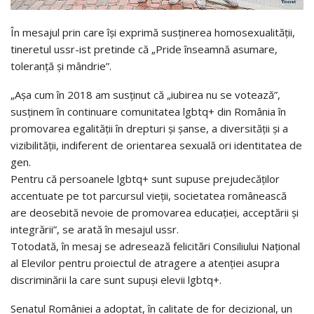
În mesajul prin care își exprimă susținerea homosexualității,
tineretul ussr-ist pretinde că „Pride înseamnă asumare,
toleranță și mândrie”.
„Așa cum în 2018 am susținut că „iubirea nu se votează”,
susținem în continuare comunitatea lgbtq+ din România în
promovarea egalității în drepturi și șanse, a diversității și a
vizibilității, indiferent de orientarea sexuală ori identitatea de
gen.
Pentru că persoanele lgbtq+ sunt supuse prejudecăților
accentuate pe tot parcursul vieții, societatea românească
are deosebită nevoie de promovarea educației, acceptării și
integrării”, se arată în mesajul ussr.
Totodată, în mesaj se adresează felicitări Consiliului Național
al Elevilor pentru proiectul de atragere a atenției asupra
discriminării la care sunt supuși elevii lgbtq+.
Senatul României a adoptat, în calitate de for decizional, un