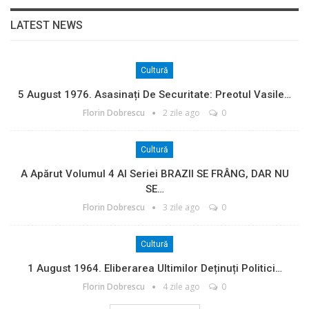
LATEST NEWS
Cultură
5 August 1976. Asasinați De Securitate: Preotul Vasile…
Florin Dobrescu
2 zile ago
0
Cultură
A Apărut Volumul 4 Al Seriei BRAZII SE FRÂNG, DAR NU
SE…
Florin Dobrescu
3 zile ago
0
Cultură
1 August 1964. Eliberarea Ultimilor Deținuți Politici…
Florin Dobrescu
4 zile ago
0